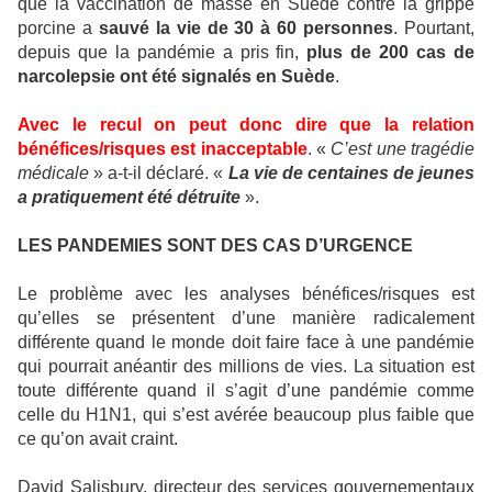
que la vaccination de masse en Suède contre la grippe
porcine a
sauvé la vie de
30 à 60 personnes
. Pourtant,
depuis que la pandémie a pris fin,
plus de 200 cas de
narcolepsie
ont été signalés
en Suède
.
Avec le recul on peut donc dire que la relation
bénéfices/risques est inacceptable
. «
C’est une tragédie
médicale
» a-t-il déclaré. «
La vie de centaines de jeunes
a pratiquement été détruite
».
LES PANDEMIES SONT DES CAS D’URGENCE
Le problème avec les analyses bénéfices/risques est
qu’elles se présentent d’une manière radicalement
différente quand le monde doit faire face à une pandémie
qui pourrait anéantir des millions de vies. La situation est
toute différente quand il s’agit d’une pandémie comme
celle du H1N1, qui s’est avérée beaucoup plus faible que
ce qu’on avait craint.
David Salisbury, directeur des services gouvernementaux