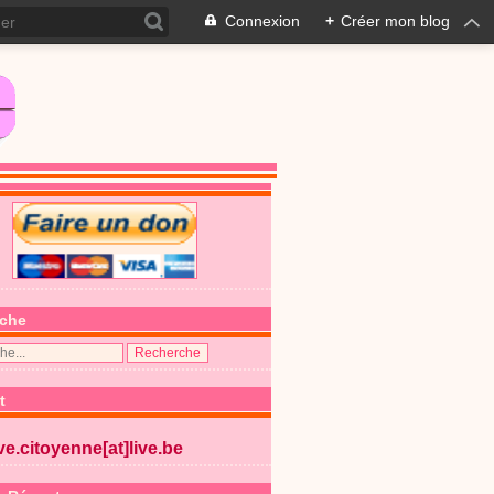
Connexion
+
Créer mon blog
che
t
ive.citoyenne[at]live.be