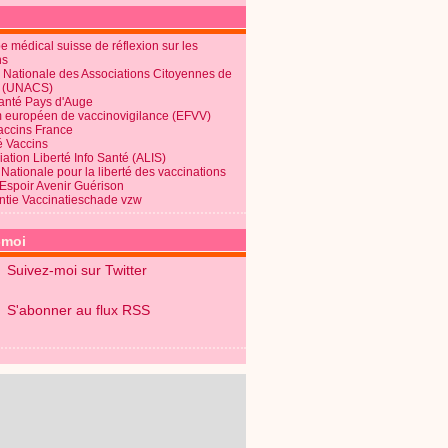
 médical suisse de réflexion sur les
ns
 Nationale des Associations Citoyennes de
é (UNACS)
Santé Pays d'Auge
 européen de vaccinovigilance (EFVV)
Vaccins France
é Vaccins
ation Liberté Info Santé (ALIS)
Nationale pour la liberté des vaccinations
 Espoir Avenir Guérison
ntie Vaccinatieschade vzw
-moi
Suivez-moi sur Twitter
S'abonner au flux RSS