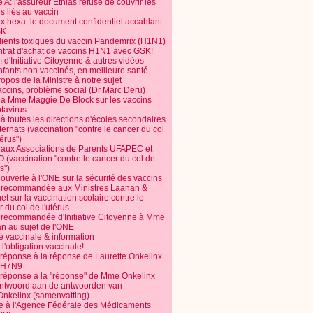
 A: l'assureur Ethias refuse de couvrir les
s liés au vaccin
ix hexa: le document confidentiel accablant
SK
dients toxiques du vaccin Pandemrix (H1N1)
ntrat d'achat de vaccins H1N1 avec GSK!
m d'Initiative Citoyenne & autres vidéos
nfants non vaccinés, en meilleure santé
opos de la Ministre à notre sujet
accins, problème social (Dr Marc Deru)
e à Mme Maggie De Block sur les vaccins
otavirus
 à toutes les directions d'écoles secondaires
nternats (vaccination "contre le cancer du col
térus")
e aux Associations de Parents UFAPEC et
 (vaccination "contre le cancer du col de
s")
 ouverte à l'ONE sur la sécurité des vaccins
e recommandée aux Ministres Laanan &
t sur la vaccination scolaire contre le
 du col de l'utérus
e recommandée d'Initiative Citoyenne à Mme
n au sujet de l'ONE
é vaccinale & information
l'obligation vaccinale!
 réponse à la réponse de Laurette Onkelinx
e H7N9
 réponse à la "réponse" de Mme Onkelinx
ntwoord aan de antwoorden van
Onkelinx (samenvatting)
te à l'Agence Fédérale des Médicaments