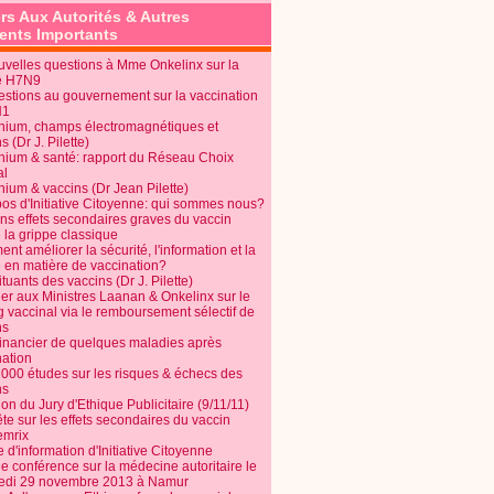
rs Aux Autorités & Autres
nts Importants
uvelles questions à Mme Onkelinx sur la
e H7N9
estions au gouvernement sur la vaccination
N1
nium, champs électromagnétiques et
s (Dr J. Pilette)
nium & santé: rapport du Réseau Choix
al
nium & vaccins (Dr Jean Pilette)
pos d'Initiative Citoyenne: qui sommes nous?
ins effets secondaires graves du vaccin
 la grippe classique
t améliorer la sécurité, l'information et la
é en matière de vaccination?
tuants des vaccins (Dr J. Pilette)
ier aux Ministres Laanan & Onkelinx sur le
g vaccinal via le remboursement sélectif de
ns
financier de quelques maladies après
nation
1000 études sur les risques & échecs des
ns
on du Jury d'Ethique Publicitaire (9/11/11)
e sur les effets secondaires du vaccin
mrix
e d'information d'Initiative Citoyenne
e conférence sur la médecine autoritaire le
edi 29 novembre 2013 à Namur