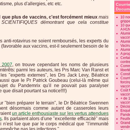
isme, plus d'allergies, etc etc.
Courrie
Docume
 que plus de vaccins, c'est forcément mieux
mais
10 no
gripp
 SCIENTIFIQUES démontrant que cela constitue
10 qu
A H1
Alumi
vaccin
 anti-rotavirus ne soient remboursés, les experts du
Alumi
(favorable aux vaccins, est-il seulement besoin de le
Vacin
Alumi
A pro
Certa
contre
e 2007
, on trouve cependant les noms de plusieurs
Commen
'intérêts: parmi les auteurs, les Prs Marc Van Ranst et
libert
Consti
es "experts externes", les Drs Jack Levy, Béatrice
Courr
ussi que le Pr Patrick Goubeau (celui-là même qui
forcin
ujet du Pandemrix qu'il ne pouvait pas paralyser
vacci
 que disait pourtant sa notice!!!!)
Coût 
vacci
+ de 
r "bien préparer le terrain", le Dr Béatrice Swennen
vacci
Décisi
înent désormais comme autant de casseroles leurs
Enquêt
ivaient
un article enthousiaste sur les vertus attendues
Pande
s
. Ils parlaient alors d'une "excellente efficacité" mais
Feuill
Grand
 n'est lue que par le corps médical que "l'immunité
vendr
n'empêche pas les infections."