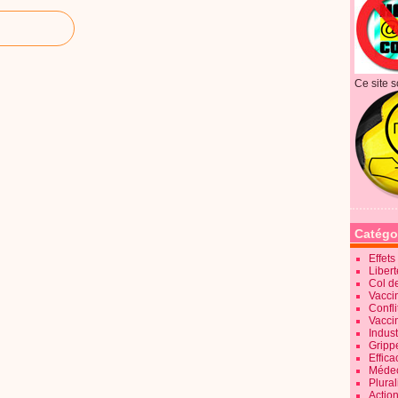
Ce site s
Catégo
Effet
Liber
Col d
Vaccin
Confli
Vacci
Indus
Gripp
Effica
Méde
Plura
Action