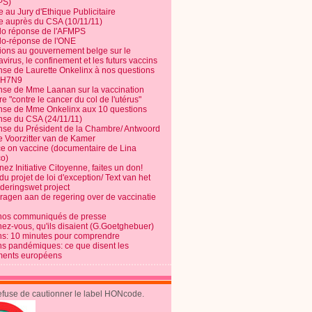
PS)
e au Jury d'Ethique Publicitaire
te auprès du CSA (10/11/11)
o réponse de l'AFMPS
o-réponse de l'ONE
ions au gouvernement belge sur le
virus, le confinement et les futurs vaccins
se de Laurette Onkelinx à nos questions
e H7N9
se de Mme Laanan sur la vaccination
re "contre le cancer du col de l'utérus"
se de Mme Onkelinx aux 10 questions
se du CSA (24/11/11)
se du Président de la Chambre/ Antwoord
e Voorzitter van de Kamer
ce on vaccine (documentaire de Lina
o)
ez Initiative Citoyenne, faites un don!
du projet de loi d'exception/ Text van het
nderingswet project
vragen aan de regering over de vaccinatie
nos communiqués de presse
nez-vous, qu'ils disaient (G.Goetghebuer)
ns: 10 minutes pour comprendre
ns pandémiques: ce que disent les
ents européens
refuse de cautionner le label HONcode.