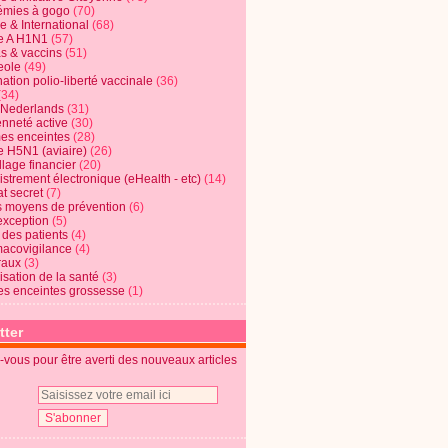
mies à gogo
(70)
e & International
(68)
e A H1N1
(57)
s & vaccins
(51)
eole
(49)
ation polio-liberté vaccinale
(36)
(34)
t Nederlands
(31)
enneté active
(30)
s enceintes
(28)
e H5N1 (aviaire)
(26)
lage financier
(20)
strement électronique (eHealth - etc)
(14)
t secret
(7)
s moyens de prévention
(6)
exception
(5)
 des patients
(4)
acovigilance
(4)
raux
(3)
risation de la santé
(3)
s enceintes grossesse
(1)
tter
vous pour être averti des nouveaux articles