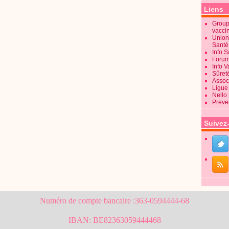
Liens
Groupe
vacci
Union
Sant
Info 
Forum
Info 
Sûret
Associ
Ligue 
Nello
Preve
Suivez
Numéro de compte bancaire :363-0594444-68
IBAN: BE82363059444468