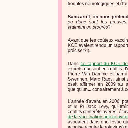
troubles neurologiques et d'aut
Sans arrêt, on nous prétend
où donc sont les preuves
vraiment un progrès
?
Avant que les coûteux vaccins
KCE avaient rendu un rapport 
préciser?!).
Dans
ce rapport du KCE d
experts qui sont en conflits d
Pierre Van Damme et parmi l
Swennen, Marc Raes, ainsi a
osait affirmer en 2009 au s
quelqu'un... contrairement à ce
L'année d'avant, en 2006, pou
et le Pr Jack Levy, qui tra
conflits d'intérêts avérés, écr
de la vaccination anti-rotaviru
avouaient dans une revue qui
acquise (contre le rotavirus) 