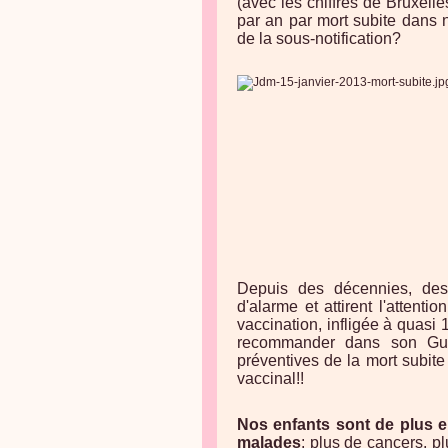
(avec les chiffres de Bruxell
par an par mort subite dans 
de la sous-notification?
Depuis des décennies, des 
d'alarme et attirent l'attent
vaccination, infligée à quas
recommander dans son Gui
préventives de la mort subite
vaccinal!!
Nos enfants sont de plus en
malades
: plus de cancers, p