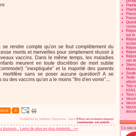
(AFM
Plaint
Plain
Pseud
Pseud
Quest
corona
Répon
sur l
Répon
scolai
c se rendre compte qu'on se fout complètement du
Répon
cesse monts et merveilles pour simplement réussir à
Répon
Répon
uveaux vaccins. Dans le même temps, les maladies
van d
nfants meurent en toute discrétion de mort subite
Silen
ommode!) "inexpliquée" et la majorité des parents
Morec
Souten
 mortifère sans se poser aucune question!! A se
Texte 
 ou des vaccins qu'on a le moins "fini d'en vomir"...
uitzo
Tien 
H1N1
Tous 
Vacci
Vacci
Vacci
epost
0
docum
Published by Initiative Citoyenne
-
dans
Effets secondaires-risques
commenter cet article
…
Ce site 
s toujours...
Liens de plus en plus évidents... >>