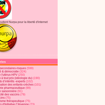
outient Nurpa pour la liberté d'internet
ries
s secondaires-risques
(599)
té & démocratie
(324)
e l'utérus-HPV
(250)
 à tout prix (idéologie du)
(190)
ts d’intérêts -experts
(102)
nation des enfants-crèches
(101)
trie pharmaceutique
(99)
e saisonnière
(91)
cité des vaccins
(79)
cins
(75)
lisme thérapeutique
(75)
s d'Initiative Citoyenne
(73)