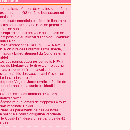
s Récents
mentations illégales de vaccins sur enfants
es en Irlande: GSK refuse honteusement
emniser!
aste étude mondiale confirme le lien entre
ccins contre la COVID-19 et de potentiels
èmes de santé
anscription de l’ARNm vaccinal au sein de
 est possible au niveau du cerveau, confirme
Didier Raoult
ent exceptionnel, les 14, 15 &16 avril, à
 la Victoire des Fourmis: santé, liberté,
ormation / Enregistrement du Congrès enfin
ible!
ses des jeunes vaccinés contre le HPV à
énée de Morlanwez: le directeur ne pourra
ais plus dire qu'il ne savait pas
oyable gâchis des vaccins anti-Covid : un
re in-con-tes-ta-ble!
députée Virginie Joron révèle la feuille de
européenne sur la santé et l'identité
ique!
s anti-Covid: confirmation des effets
daires graves
nécessaire que jamais de s'opposer à toute
tion vaccinale Covid!
 dans les parlements belges de notre
on nationale "Pas d'obligation vaccinale
 le Covid-19!", déjà signée par plus de 42
elges!