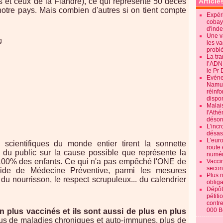
es et ceux de la Flandre), ce qui représente 50 décès
Article
notre pays. Mais combien d'autres si on tient compte
Expéri
cobay
d'ind
Une v
les va
probl
La tr
l’ADN
le Pr 
Evénem
Namur:
réinf
dispon
Malai
l'Ath
désorm
L'incr
désast
L'euro
scientifiques du monde entier tirent la sonnette
route 
ion du public sur la cause possible que représente la
numér
i 100% des enfants. Ce qui n'a pas empêché l'ONE de
Vaccin
secon
de de Médecine Préventive, parmi les mesures
Plus 
 du nourrisson, le respect scrupuleux... du calendrier
obliga
Dépôt
pétiti
contre
000 B
 plus vaccinés et ils sont aussi de plus en plus
lus de maladies chroniques et auto-immunes, plus de