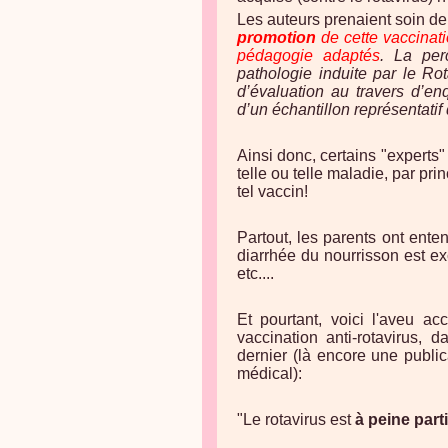
Les auteurs prenaient soin de 
promotion
de cette vaccinat
pédagogie adaptés
. La per
pathologie induite par le Rot
d’évaluation au travers d’en
d’un échantillon représentati
Ainsi donc, certains "experts
telle ou telle maladie, par pri
tel vaccin!
Partout, les parents ont enten
diarrhée du nourrisson est ex
etc....
Et pourtant, voici l'aveu a
vaccination anti-rotavirus,
dernier (là encore une public
médical):
"Le rotavirus est
à peine part