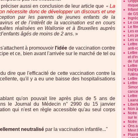
Grippe
risque
préciser aussi en conclusion de leur article que
«
La
Infanr
ion nécessite donc de développer un discours et une
de G
ception par les parents de jeunes enfants de la
Ingré
avirus et de l’intérêt de la vaccination est en cours
Le co
Le fil
quêtes réalisées en Wallonie et à Bruxelles auprès
Les e
f d’enfants âgés de moins de 2 ans
. »
Les pr
Les v
Lettr
" s'attachent à promouvoir
l'idée
de vaccination contre
anti-r
Lettre
ncipe et ce, bien avant l'arrivée sur le marché de tel ou
et d'i
de l'u
Lettr
FAPEO
du dire que l'efficacité de cette vaccination contre la
l'utéru
cellente, qu'il y a eu une baisse des hospitalisations
Lettre
Lettr
Simone
cancer
Lettr
ccablant qu'on pouvait lire après plus de 5 ans de
Laana
 dans le Journal du Médecin n° 2990 du 15 janvier
Libert
Non à 
ation qui n'est en règle accessible qu'au seul corps
Notre
sur l
Notre
Ons a
iellement neutralisé
par la vaccination infantile..."
Mevr.
Plain