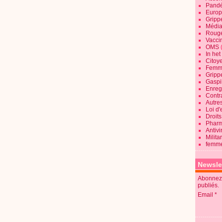
Pandé
Europ
Gripp
Média
Roug
Vaccin
OMS
In he
Citoy
Femme
Gripp
Gaspil
Enregi
Contra
Autre
Loi d'
Droits
Pharm
Antivi
Milita
femme
Newsle
Abonnez-
publiés.
Email