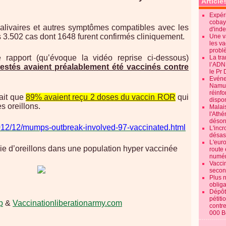
Article
Expéri
cobay
alivaires et autres symptômes compatibles avec les
d'ind
s 3.502 cas dont 1648 furent confirmés cliniquement.
Une v
les va
probl
e rapport (qu’évoque la vidéo reprise ci-dessous)
La tr
l’ADN
estés avaient préalablement été vaccinés contre
le Pr 
Evénem
Namur:
réinf
fait que
89% avaient reçu 2 doses du vaccin ROR
qui
dispon
s oreillons.
Malai
l'Ath
désorm
2012/12/mumps-outbreak-involved-97-vaccinated.html
L'incr
désast
L'euro
e d’oreillons dans une population hyper vaccinée
route 
numér
Vaccin
secon
Plus 
obliga
Dépôt
pétiti
p
&
Vaccinationliberationarmy.com
contre
000 B