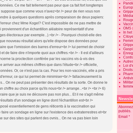
Pandé
nnées. Ce me fait tellement pas peur que ca fait fort longtemps
Europ
 Je suppose que comme vous n'avez<br /> peur de rien vous non
Gripp
Média
épondre à quelques questions après comparaison de deux papiers:
Roug
s d'erreur chez Mme Kogel? C'est impossible de ne pas mettre de
Vaccin
OMS
ui proviennent d'un échantillon aléatoire représentatif d'une
In he
ages électoraux par exemple...).<br /> - Pourquoi choisit-elle des
Citoy
Femme
aque nouveau résultat alors qu'elle dispose des données pour
Gripp
laire que l'omission des barres d'erreur<br /> lui permet de choisir
Gaspil
t de faire dire n'importe quoi aux chiffres.<br /> - Il est d'ailleurs
Enregi
Contra
cerne la proctection conférée par les vaccins vis-à-vis des
Autre
 arriver aux mêmes chiffres que dans l'étude<br /> officielle,
Loi d'
Droits
nnées. Or, ce n'est pas la cas. Pour les non-vaccinés, elle a pris
Pharm
 d'erreur, ce qui lui permet de minimiser<br /> fallacieusement la
Antivi
Milita
s... On ne peut pas présenter des résultats de la sorte. On donne le
femme
 un chiffre au choix parce qu'ils nous<br /> arrange...<br /> <br /> 6)
raire que je suis ne découvre pas non plus... Et il ne s'agit même
Newsle
ésultats d'un sondage en ligne dont l'échantillon est<br />
mposé essentiellement de gens réticents à la vaccination qui
Abonnez-
publiés.
faire un sondage en ligne sur l'existence des extraterrestres et<br
Email
ge sur des sites qui parlent des ovnis... On ne va pas bien loin