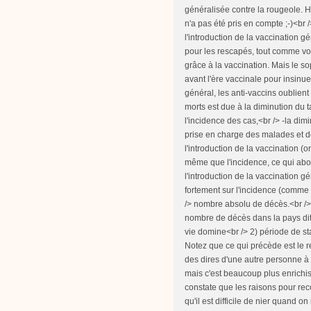
généralisée contre la rougeole. 
n'a pas été pris en compte ;-)<br 
l'introduction de la vaccination g
pour les rescapés, tout comme vo
grâce à la vaccination. Mais le s
avant l'ère vaccinale pour insinue
général, les anti-vaccins oublien
morts est due à la diminution du 
l'incidence des cas,<br /> -la dim
prise en charge des malades et de
l'introduction de la vaccination (on
même que l'incidence, ce qui abou
l'introduction de la vaccination 
fortement sur l'incidence (comme
/> nombre absolu de décès.<br /> 
nombre de décès dans la pays dit
vie domine<br /> 2) période de st
Notez que ce qui précède est le ré
des dires d'une autre personne à 
mais c'est beaucoup plus enrichiss
constate que les raisons pour re
qu'il est difficile de nier quand 