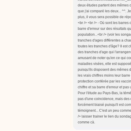
deux études partent des mêmes do
que j'ai comparé les deux... ^^.
plus, il vous sera possible de r
<br /> <br /> - Où sont les barre
barre d'erreur sur des résultats q
population...<br /> (voir les song
tranches d'ages différentes a ch
toutes les tranches d'âge? Il est c
des tranches d'age qui l'arrangent e
amusant de noter qu'en ce qui con
maladies visées, elle est supposée
puisqu'ils disposent des mêmes do
les vrais chiffres moins leur barre
protection conférée par les vaccin
chiffre et sa barre d'erreur et pas
Pour l'étude au Pays-Bas, la témé
pas d'une coincidence, mais des r
forcément biaisé puisqu'il est co
témoignent... C'est un peu comme 
/> laisser trainer le lien du sonda
comme cà.