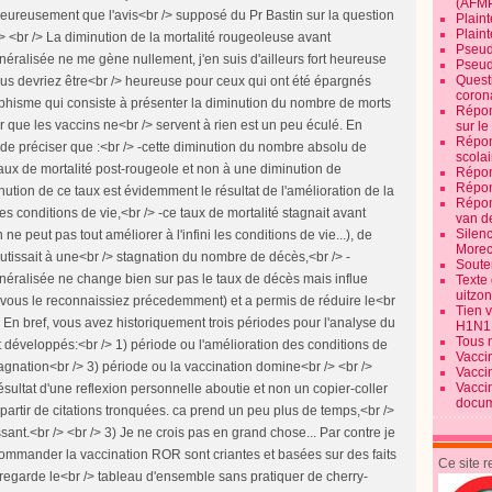
(AFM
Heureusement que l'avis<br /> supposé du Pr Bastin sur la question
Plaint
Plain
/> <br /> La diminution de la mortalité rougeoleuse avant
Pseud
énéralisée ne me gène nullement, j'en suis d'ailleurs fort heureuse
Pseud
Quest
us devriez être<br /> heureuse pour ceux qui ont été épargnés
corona
ophisme qui consiste à présenter la diminution du nombre de morts
Répon
r que les vaccins ne<br /> servent à rien est un peu éculé. En
sur l
Répon
t de préciser que :<br /> -cette diminution du nombre absolu de
scolai
taux de mortalité post-rougeole et non à une diminution de
Répon
Répon
inution de ce taux est évidemment le résultat de l'amélioration de la
Répon
s conditions de vie,<br /> -ce taux de mortalité stagnait avant
van d
Silen
 ne peut pas tout améliorer à l'infini les conditions de vie...), de
Morec
tissait à une<br /> stagnation du nombre de décès,<br /> -
Souten
généralisée ne change bien sur pas le taux de décès mais influe
Texte 
uitzo
 vous le reconnaissiez précedemment) et a permis de réduire le<br
Tien 
En bref, vous avez historiquement trois périodes pour l'analyse du
H1N1
Tous 
 développés:<br /> 1) période ou l'amélioration des conditions de
Vacci
agnation<br /> 3) période ou la vaccination domine<br /> <br />
Vacci
Vacci
sultat d'une reflexion personnelle aboutie et non un copier-coller
docum
partir de citations tronquées. ca prend un peu plus de temps,<br />
ant.<br /> <br /> 3) Je ne crois pas en grand chose... Par contre je
commander la vaccination ROR sont criantes et basées sur des faits
Ce site 
on regarde le<br /> tableau d'ensemble sans pratiquer de cherry-