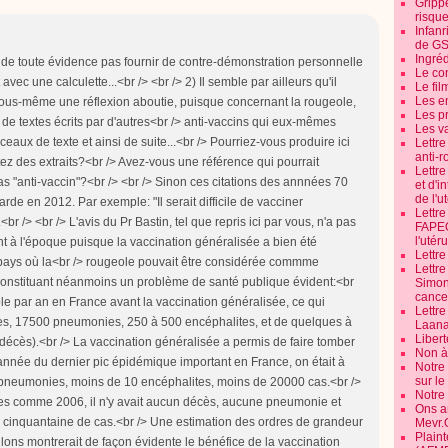
Grippe
risque
Infanr
de G
Ingré
 de toute évidence pas fournir de contre-démonstration personnelle
Le co
avec une calculette...<br /> <br /> 2) Il semble par ailleurs qu'il
Le fil
Les e
ar vous-même une réflexion aboutie, puisque concernant la rougeole,
Les pr
e textes écrits par d'autres<br /> anti-vaccins qui eux-mêmes
Les v
ceaux de texte et ainsi de suite...<br /> Pourriez-vous produire ici
Lettr
anti-r
itez des extraits?<br /> Avez-vous une référence qui pourrait
Lettre
pas "anti-vaccin"?<br /> <br /> Sinon ces citations des annnées 70
et d'i
de l'u
de en 2012. Par exemple: "Il serait difficile de vacciner
Lettr
br /> <br /> L'avis du Pr Bastin, tel que repris ici par vous, n'a pas
FAPEO
l'utéru
t à l'époque puisque la vaccination généralisée a bien été
Lettre
 pays où la<br /> rougeole pouvait être considérée commme
Lettr
 constituant néanmoins un problème de santé publique évident:<br
Simone
cancer
e par an en France avant la vaccination généralisée, ce qui
Lettr
ites, 17500 pneumonies, 250 à 500 encéphalites, et de quelques à
Laana
Libert
décès).<br /> La vaccination généralisée a permis de faire tomber
Non à 
, année du dernier pic épidémique important en France, on était à
Notre
sur l
pneumonies, moins de 10 encéphalites, moins de 20000 cas.<br />
Notre
es comme 2006, il n'y avait aucun décès, aucune pneumonie et
Ons a
 cinquantaine de cas.<br /> Une estimation des ordres de grandeur
Mevr.
Plain
llons montrerait de façon évidente le bénéfice de la vaccination