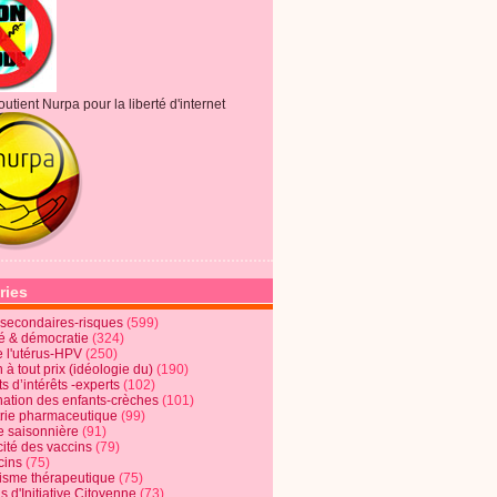
outient Nurpa pour la liberté d'internet
ries
s secondaires-risques
(599)
té & démocratie
(324)
e l'utérus-HPV
(250)
 à tout prix (idéologie du)
(190)
ts d’intérêts -experts
(102)
nation des enfants-crèches
(101)
trie pharmaceutique
(99)
e saisonnière
(91)
cité des vaccins
(79)
cins
(75)
lisme thérapeutique
(75)
s d'Initiative Citoyenne
(73)