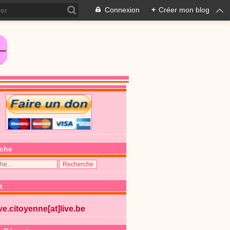
Connexion
+
Créer mon blog
che
t
ive.citoyenne[at]live.be