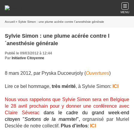
MENU
Accueil
» Sylvie Simon : une plume acérée contre l´anesthésie générale
Sylvie Simon : une plume acérée contre l
´anesthésie générale
Publié le 09/03/2012 à 12:44
Par
Initiative Citoyenne
8 mars 2012, p
ar Pryska Ducoeurjoly (
Ouvertures
)
Lire ce bel hommage,
très mérité
, à Sylvie Simon:
ICI
Nous vous rappelons que Sylvie Simon sera en Belgique
le 28 avril prochain pour y donner une conférence avec
Claire Séverac
dans le cadre du grand week-end
citoyen "
Sortons de la marmite!
"
,
orgnanisé par Muriel
Desclée de notre collectif.
Plus d'infos
:
ICI