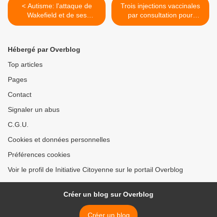
< Autisme: l'attaque de
Trois injections vaccinales
Wakefield et de ses
par consultation pour
collègues était "une chasse
booster l'adhésion des
aux sorcières" selon la
parents! >
justice britannique
Hébergé par Overblog
Top articles
Pages
Contact
Signaler un abus
C.G.U.
Cookies et données personnelles
Préférences cookies
Voir le profil de Initiative Citoyenne sur le portail Overblog
Créer un blog sur Overblog
Créer un blog