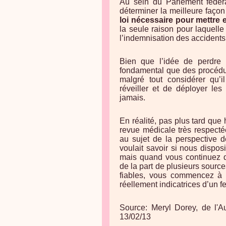
Au sein du Parlement fédéra
déterminer la meilleure façon 
loi nécessaire pour mettre e
la seule raison pour laquelle
l’indemnisation des accidents
Bien que l’idée de perdre 
fondamental que des procédure
malgré tout considérer qu’i
réveiller et de déployer les
jamais.
En réalité, pas plus tard que
revue médicale très respecté
au sujet de la perspective d
voulait savoir si nous dispos
mais quand vous continuez d
de la part de plusieurs source
fiables, vous commencez à
réellement indicatrices d’un f
Source: Meryl Dorey, de l'A
13/02/13