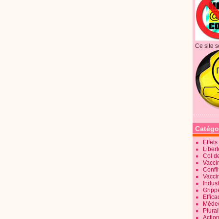
Ce site s
Catégo
Effet
Liber
Col d
Vaccin
Confli
Vacci
Indus
Gripp
Effica
Méde
Plura
Action