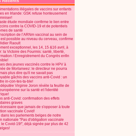
s Récents
mentations illégales de vaccins sur enfants
es en Irlande: GSK refuse honteusement
emniser!
aste étude mondiale confirme le lien entre
ccins contre la COVID-19 et de potentiels
èmes de santé
anscription de l’ARNm vaccinal au sein de
 est possible au niveau du cerveau, confirme
Didier Raoult
ent exceptionnel, les 14, 15 &16 avril, à
 la Victoire des Fourmis: santé, liberté,
ormation / Enregistrement du Congrès enfin
ible!
ses des jeunes vaccinés contre le HPV à
énée de Morlanwez: le directeur ne pourra
ais plus dire qu'il ne savait pas
oyable gâchis des vaccins anti-Covid : un
re in-con-tes-ta-ble!
députée Virginie Joron révèle la feuille de
européenne sur la santé et l'identité
ique!
s anti-Covid: confirmation des effets
daires graves
nécessaire que jamais de s'opposer à toute
tion vaccinale Covid!
 dans les parlements belges de notre
on nationale "Pas d'obligation vaccinale
 le Covid-19!", déjà signée par plus de 42
elges!