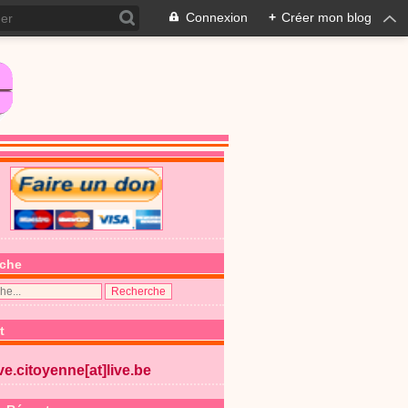
Connexion
+
Créer mon blog
che
t
ive.citoyenne[at]live.be