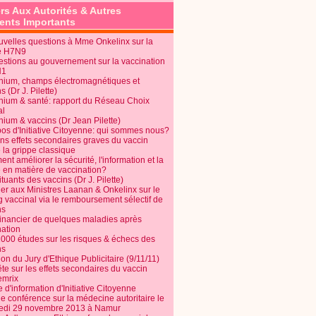
rs Aux Autorités & Autres
nts Importants
uvelles questions à Mme Onkelinx sur la
e H7N9
estions au gouvernement sur la vaccination
N1
nium, champs électromagnétiques et
s (Dr J. Pilette)
nium & santé: rapport du Réseau Choix
al
nium & vaccins (Dr Jean Pilette)
pos d'Initiative Citoyenne: qui sommes nous?
ins effets secondaires graves du vaccin
 la grippe classique
t améliorer la sécurité, l'information et la
é en matière de vaccination?
tuants des vaccins (Dr J. Pilette)
ier aux Ministres Laanan & Onkelinx sur le
g vaccinal via le remboursement sélectif de
ns
financier de quelques maladies après
nation
1000 études sur les risques & échecs des
ns
on du Jury d'Ethique Publicitaire (9/11/11)
e sur les effets secondaires du vaccin
mrix
e d'information d'Initiative Citoyenne
e conférence sur la médecine autoritaire le
edi 29 novembre 2013 à Namur