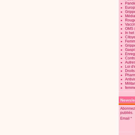
Pandé
Europ
Gripp
Média
Roug
Vaccin
OMS
In he
Citoy
Femme
Gripp
Gaspil
Enregi
Contra
Autre
Loi d'
Droits
Pharm
Antivi
Milita
femme
Newsle
Abonnez-
publiés.
Email