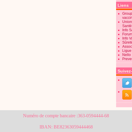
Liens
Groupe
vacci
Union
Sant
Info 
Forum
Info 
Sûret
Associ
Ligue 
Nello
Preve
Suivez
Numéro de compte bancaire :363-0594444-68
IBAN: BE82363059444468