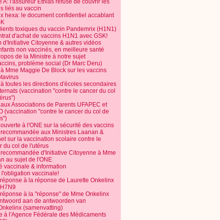
 A: l'assureur Ethias refuse de couvrir les
s liés au vaccin
ix hexa: le document confidentiel accablant
SK
dients toxiques du vaccin Pandemrix (H1N1)
ntrat d'achat de vaccins H1N1 avec GSK!
m d'Initiative Citoyenne & autres vidéos
nfants non vaccinés, en meilleure santé
opos de la Ministre à notre sujet
accins, problème social (Dr Marc Deru)
e à Mme Maggie De Block sur les vaccins
otavirus
 à toutes les directions d'écoles secondaires
nternats (vaccination "contre le cancer du col
térus")
e aux Associations de Parents UFAPEC et
 (vaccination "contre le cancer du col de
s")
 ouverte à l'ONE sur la sécurité des vaccins
e recommandée aux Ministres Laanan &
t sur la vaccination scolaire contre le
 du col de l'utérus
e recommandée d'Initiative Citoyenne à Mme
n au sujet de l'ONE
é vaccinale & information
l'obligation vaccinale!
 réponse à la réponse de Laurette Onkelinx
e H7N9
 réponse à la "réponse" de Mme Onkelinx
ntwoord aan de antwoorden van
Onkelinx (samenvatting)
te à l'Agence Fédérale des Médicaments