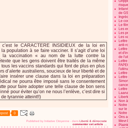
Grippe
risque
Infanr
de G
Ingré
Le co
Le fil
Les e
Les pr
Les v
Lettr
ci, c’est le CARACTERE INSIDIEUX de la loi en
anti-r
Lettre
la population à se faire vacciner. Il s’agit d’une loi
et d'i
ra la vaccination « au nom de la lutte contre la
de l'u
rétexte que les gens doivent être traités de la même
Lettr
FAPEO
à tous les vaccins standards qui font de plus en plus
l'utéru
s d’alerte australiens, soucieux de leur liberté et de
Lettre
faire insérer une clause dans la loi en préparation
Lettr
édical ne pourra être imposé sans le consentement
Simone
cancer
lutte pour faire adopter une telle clause de bon sens
Lettr
 inné pour éviter qu’on ne nous l’enlève, c’est dire si
Laana
de tyrannie atteint!!)
Libert
Non à 
Notre
sur l
Notre
epost
0
Ons a
Mevr.
Published by Initiative Citoyenne
-
dans
Liberté & démocratie
commenter cet article
…
Plain