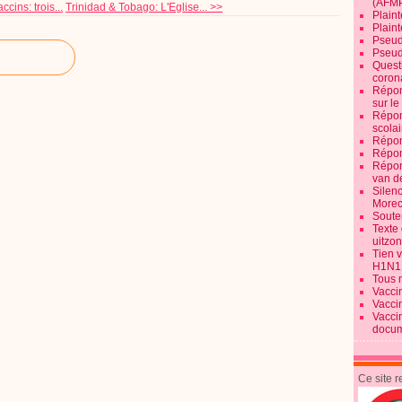
(AFM
cins: trois...
Trinidad & Tobago: L'Eglise... >>
Plaint
Plain
Pseud
Pseud
Quest
corona
Répon
sur l
Répon
scolai
Répon
Répon
Répon
van d
Silen
Morec
Souten
Texte 
uitzo
Tien 
H1N1
Tous 
Vacci
Vacci
Vacci
docum
Ce site 