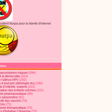
outient Nurpa pour la liberté d'internet
ries
s secondaires-risques
(599)
té & démocratie
(324)
e l'utérus-HPV
(250)
 à tout prix (idéologie du)
(190)
ts d’intérêts -experts
(102)
nation des enfants-crèches
(101)
trie pharmaceutique
(99)
e saisonnière
(91)
cité des vaccins
(79)
cins
(75)
lisme thérapeutique
(75)
s d'Initiative Citoyenne
(73)