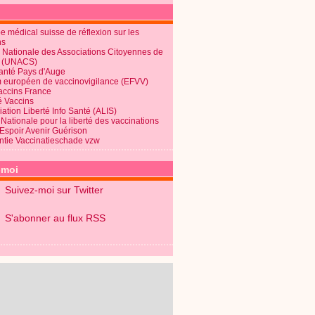
 médical suisse de réflexion sur les
ns
 Nationale des Associations Citoyennes de
é (UNACS)
Santé Pays d'Auge
 européen de vaccinovigilance (EFVV)
Vaccins France
é Vaccins
ation Liberté Info Santé (ALIS)
Nationale pour la liberté des vaccinations
 Espoir Avenir Guérison
ntie Vaccinatieschade vzw
-moi
Suivez-moi sur Twitter
S'abonner au flux RSS