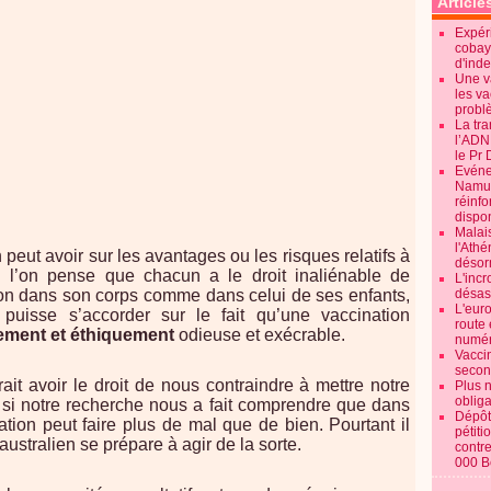
Article
Expéri
cobay
d'ind
Une v
les va
probl
La tr
l’ADN
le Pr 
Evénem
Namur:
réinf
dispon
Malai
l'Ath
 peut avoir sur les avantages ou les risques relatifs à
désorm
i l’on pense que chacun a le droit inaliénable de
L'incr
non dans son corps comme dans celui de ses enfants,
désast
L'euro
 puisse s’accorder sur le fait qu’une vaccination
route 
ement et éthiquement
odieuse et exécrable.
numér
Vaccin
secon
t avoir le droit de nous contraindre à mettre notre
Plus 
obliga
 si notre recherche nous a fait comprendre que dans
Dépôt
nation peut faire plus de mal que de bien. Pourtant il
pétiti
stralien se prépare à agir de la sorte.
contre
000 B