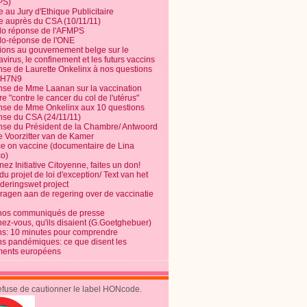
PS)
e au Jury d'Ethique Publicitaire
te auprès du CSA (10/11/11)
o réponse de l'AFMPS
o-réponse de l'ONE
ions au gouvernement belge sur le
virus, le confinement et les futurs vaccins
se de Laurette Onkelinx à nos questions
e H7N9
se de Mme Laanan sur la vaccination
re "contre le cancer du col de l'utérus"
se de Mme Onkelinx aux 10 questions
se du CSA (24/11/11)
se du Président de la Chambre/ Antwoord
e Voorzitter van de Kamer
ce on vaccine (documentaire de Lina
o)
ez Initiative Citoyenne, faites un don!
du projet de loi d'exception/ Text van het
nderingswet project
vragen aan de regering over de vaccinatie
nos communiqués de presse
nez-vous, qu'ils disaient (G.Goetghebuer)
ns: 10 minutes pour comprendre
ns pandémiques: ce que disent les
ents européens
refuse de cautionner le label HONcode.