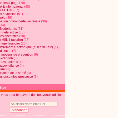
mies à gogo
(70)
e & International
(68)
e A H1N1
(57)
s & vaccins
(51)
eole
(49)
ation polio-liberté vaccinale
(36)
(34)
t Nederlands
(31)
enneté active
(30)
s enceintes
(28)
e H5N1 (aviaire)
(26)
lage financier
(20)
strement électronique (eHealth - etc)
(14)
t secret
(7)
s moyens de prévention
(6)
exception
(5)
 des patients
(4)
acovigilance
(4)
raux
(3)
risation de la santé
(3)
s enceintes grossesse
(1)
tter
vous pour être averti des nouveaux articles