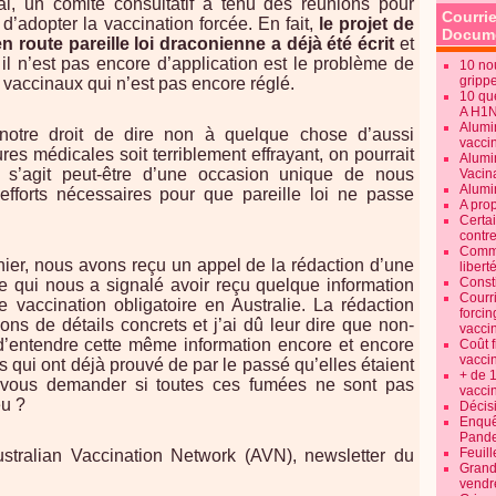
l, un comité consultatif a tenu des réunions pour
Courrie
d’adopter la vaccination forcée. En fait,
le projet de
Docume
n route pareille loi draconienne a déjà été écrit
et
 il n’est pas encore d’application est le problème de
10 no
gripp
 vaccinaux qui n’est pas encore réglé.
10 qu
A H1
Alumi
notre droit de dire non à quelque chose d’aussi
vaccin
s médicales soit terriblement effrayant, on pourrait
Alumi
l s’agit peut-être d’une occasion unique de nous
Vacin
Alumi
 efforts nécessaires pour que pareille loi ne passe
A pro
Certa
contre
Commen
 hier, nous avons reçu un appel de la rédaction d’une
libert
Consti
e qui nous a signalé avoir reçu quelque information
Courr
e vaccination obligatoire en Australie. La rédaction
forcin
ions de détails concrets et j’ai dû leur dire que non-
vacci
’entendre cette même information encore et encore
Coût 
vacci
s qui ont déjà prouvé de par le passé qu’elles étaient
+ de 
 vous demander si toutes ces fumées ne sont pas
vacci
eu ?
Décisi
Enquêt
Pande
Feuill
ustralian Vaccination Network (AVN), newsletter du
Grand
vendr