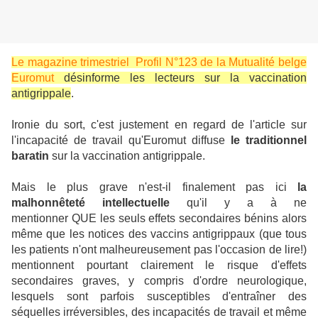
Le magazine trimestriel Profil N°123 de la Mutualité belge
Euromut
désinforme les lecteurs sur la vaccination
antigrippale
.
Ironie du sort, c'est justement en regard de l'article sur
l'incapacité de travail qu'Euromut diffuse
le traditionnel
baratin
sur la vaccination antigrippale.
Mais le plus grave n'est-il finalement pas ici
la
malhonnêteté intellectuelle
qu'il y a à ne
mentionner QUE les seuls effets secondaires bénins alors
même que les notices des vaccins antigrippaux (que tous
les patients n'ont malheureusement pas l'occasion de lire!)
mentionnent pourtant clairement le risque d'effets
secondaires graves, y compris d'ordre neurologique,
lesquels sont parfois susceptibles d'entraîner des
séquelles irréversibles, des incapacités de travail et même