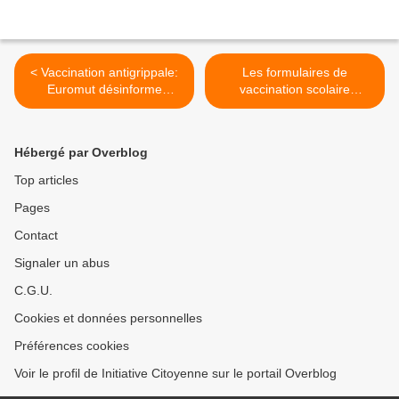
< Vaccination antigrippale:
Les formulaires de
Euromut désinforme
vaccination scolaire
allègrement et bafoue les
choquent plus d'un parent
droits des patients!
en Wallonie et à Bruxelles!
>
Hébergé par Overblog
Top articles
Pages
Contact
Signaler un abus
C.G.U.
Cookies et données personnelles
Préférences cookies
Voir le profil de Initiative Citoyenne sur le portail Overblog