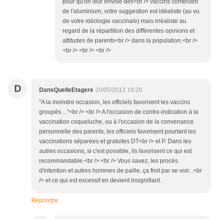
pour qu'on leur envoie des<br /> vaccins contenant
de l'aluminium, votre suggestion est idéaliste (au vu
de votre idéologie vaccinale) mais irréaliste au
regard de la répartition des différentes opinions et
attitudes de parents<br /> dans la population.<br />
<br /> <br /> <br />
D
DansQuelleEtagere
20/05/2013 19:20
"A la moindre occasion, les officiels favorisent les vaccins
groupés ..."<br /> <br /> A l'occasion de contre-indication à la
vaccination coqueluche, ou à l'occasion de la convenance
personnelle des parents, les officiels favorisent pourtant les
vaccinations séparées et gratuites DT<br /> et P. Dans les
autres occasions, si c'est possible, ils favorisent ce qui est
recommandable.<br /> <br /> Vous savez, les procès
d'intention et autres hommes de paille, ça finit par se voir...<br
/> et ce qui est excessif en devient insignifiant.
Répondre