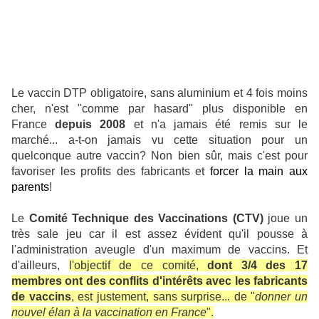
Le vaccin DTP obligatoire, sans aluminium et 4 fois moins
cher, n'est "comme par hasard" plus disponible en
France
depuis 2008
et n'a jamais été remis sur le
marché... a-t-on jamais vu cette situation pour un
quelconque autre vaccin? Non bien sûr, mais c'est pour
favoriser les profits des fabricants et
forcer la main aux
parents
!
Le
Comité Technique des Vaccinations (CTV)
joue un
très sale jeu car il est assez évident qu'il pousse à
l'administration aveugle d'un maximum de vaccins. Et
d'ailleurs,
l'objectif de ce comité,
dont 3/4 des 17
membres ont des conflits d'intérêts avec les fabricants
de vaccins
, est justement, sans surprise... de "
donner un
nouvel élan à la vaccination en France
".