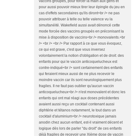
vaccins groupés, pour forcer la main aux gens et
pour aussi pouvoir mieux tirer leur épingle du jeu en
cas d'effets secondaires qu'ils diront<br /> ne pas
pouvoir attribuer à telle ou telle valence vu la
simultanéité. Wakefield aussi avait dénoncé cette
mode forcée des vaccins groupés en préconisant la
mise à disposition de vaccins<br /> monovalents.<br
/> <br /> <br /> Par rapport à ce que vous évoquez,
ce qui est grave, c'est que vous inversez
volontairement la notion d'obligation et de droit: des
enfants pour qui le vaccin anticoquelucheux est
contre-indiqué<br /> sont certainement des enfants
qui feraient mieux aussi de ne plus recevoir le
moindre vaccin car ils sont neurologiquement plus
fragiles. Il ne faut pas oublier qu'aucun vaccin
anticoquelucheux<br /> n'est monovalent et donc les
enfants qui ont mal réagi aux doses précédentes
avaient aussi reçu un cocktail contenant aussi
diphtérie et tétanos notamment, le tout dans un
cocktail d'aluminium<br /> neurotoxique jamais
anodin chez aucun enfant, est-il vraiment décent et
logique dès lors de parler "du droit" de ces enfants
déjà fragiles de recevoir une Xième dose de vaccin