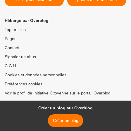
véritable camouflet pour la
protocoles expérimentaux
cancérologie actuelle!
dangereux de
chimiothérapie pour leur
Hébergé par Overblog
enfant! >
Top articles
Pages
Contact
Signaler un abus
C.G.U.
Cookies et données personnelles
Préférences cookies
Voir le profil de Initiative Citoyenne sur le portail Overblog
Créer un blog sur Overblog
Créer un blog