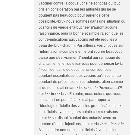
vacciner contre la coqueluche ne sont pas du tout
pris en considération par les autorités qui ne se
bougent pas beaucoup pour parler de cette
possibilité,<br /> nous sommes dans une situation où
vos "cris de vierge effarouchée" n'auront aucune
raisonnance, pour la bonne et simple raison que les
contre-indications aux vaccins ont été réduites à
peau de<br /> chagrin. Par ailleurs, vos critiques sur
l'information incomplète en feront sourire beaucoup
parce que c'est vraiment l'hôpital qui se moque de
charité... en effet, où étiez-vous pour dénoncer la<br
/> confidentialité de documents confidentiels
pourtant essentiels sur des vaccins qu'on continue
pourtant de préconiser en co-administration comme
si de rien n'était (Infanrix hexa,<br /> Prevenar, ...)?!
<br /> <br /> <br /> En outre, nous notons que vous
êtes aussi en porte à faux total par rapport à
l'idéologie officielle des vaccins groupés à tout prix,
les officiels ayant toujours pointé comme raisons
le<br /> soi-disant "confort des enfants" avec un
nombre réduit d'injections, etc etc.<br /> <br /> <br />
A la moindre occasion, les officiels favorisent les