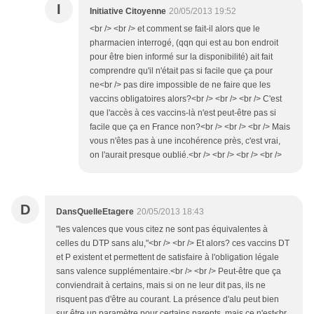
I
Initiative Citoyenne
20/05/2013 19:52
<br /> <br /> et comment se fait-il alors que le
pharmacien interrogé, (qqn qui est au bon endroit
pour être bien informé sur la disponibilité) ait fait
comprendre qu'il n'était pas si facile que ça pour
ne<br /> pas dire impossible de ne faire que les
vaccins obligatoires alors?<br /> <br /> <br /> C'est
que l'accès à ces vaccins-là n'est peut-être pas si
facile que ça en France non?<br /> <br /> <br /> Mais
vous n'êtes pas à une incohérence près, c'est vrai,
on l'aurait presque oublié.<br /> <br /> <br /> <br />
D
DansQuelleEtagere
20/05/2013 18:43
"les valences que vous citez ne sont pas équivalentes à
celles du DTP sans alu,"<br /> <br /> Et alors? ces vaccins DT
et P existent et permettent de satisfaire à l'obligation légale
sans valence supplémentaire.<br /> <br /> Peut-être que ça
conviendrait à certains, mais si on ne leur dit pas, ils ne
risquent pas d'être au courant. La présence d'alu peut bien
sur être un paramètre pour certains parents, mais ce n'est<br