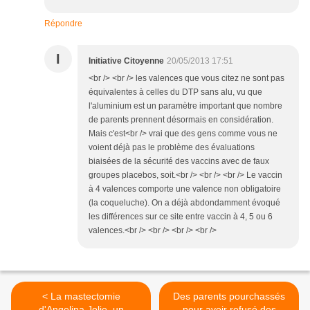
Répondre
I
Initiative Citoyenne
20/05/2013 17:51
<br /> <br /> les valences que vous citez ne sont pas
équivalentes à celles du DTP sans alu, vu que
l'aluminium est un paramètre important que nombre
de parents prennent désormais en considération.
Mais c'est<br /> vrai que des gens comme vous ne
voient déjà pas le problème des évaluations
biaisées de la sécurité des vaccins avec de faux
groupes placebos, soit.<br /> <br /> <br /> Le vaccin
à 4 valences comporte une valence non obligatoire
(la coqueluche). On a déjà abdondamment évoqué
les différences sur ce site entre vaccin à 4, 5 ou 6
valences.<br /> <br /> <br /> <br />
< La mastectomie
Des parents pourchassés
d'Angelina Jolie, un
pour avoir refusé des