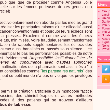
é publique que de procéder comme Angelina Jolie
Liens
ctuelle sur les femmes porteuses de ces gènes, non
ticle!)
Groupe
vacci
Union
Sant
 aspect volontairement non abordé par les médias grand
Info 
éaliser les principales raisons d'une efficacité aussi
Forum
icancer conventionnels et pourquoi leurs échecs sont
Info 
la presse... Exactement comme avec les échecs
Sûret
Associ
e tus, minimisés, voire frauduleusement transformés
Ligue 
ation de rappels supplémentaires, les échecs des
Nello
nt eux aussi banalisés ou passés sous silence ... ce
Preve
quement par le bas les performances possibles de notre
'est évidemment
l'impossibilité institutionnalisée de
Suivez
ielles en concurrence avec d'autres approches
s multinationales de la pharmacie sont assimilés à "la
sont considérées comme "
les partenaires naturels
" des
t tout ce petit monde n'a pas envie que les privilèges
t.
permis la création artificielle d'un monopole factice
 vaccins, des chimiothérapies et autres méthodes
osées à des patients qui se trouvent d'ailleurs
abus de faiblesse
.