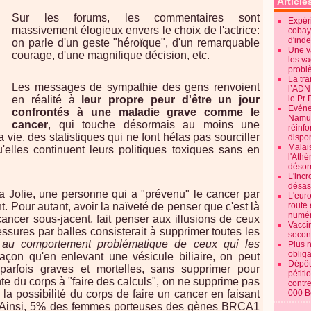
Article
Sur les forums, les commentaires sont
Expéri
massivement élogieux envers le choix de l'actrice:
cobay
d'ind
on parle d'un geste "héroïque", d'un remarquable
Une v
courage, d'une magnifique décision, etc.
les va
probl
La tr
Les messages de sympathie des gens renvoient
l’ADN
en réalité à
leur propre peur d'être un jour
le Pr 
Evénem
confrontés à une maladie grave comme le
Namur:
cancer
, qui touche désormais au moins une
réinf
vie, des statistiques qui ne font hélas pas sourciller
dispon
Malai
u'elles continuent leurs politiques toxiques sans en
l'Ath
désorm
L'incr
désast
a Jolie, une personne qui a "prévenu" le cancer par
L'euro
t. Pour autant, avoir la naïveté de penser que c'est là
route 
numér
ancer sous-jacent, fait penser aux illusions de ceux
Vaccin
essures par balles consisterait à supprimer toutes les
secon
r au comportement problématique de ceux qui les
Plus 
obliga
açon qu'en enlevant une vésicule biliaire, on peut
Dépôt
parfois graves et mortelles, sans supprimer pour
pétiti
te du corps à "faire des calculs", on ne supprime pas
contre
la possibilité du corps de faire un cancer en faisant
000 B
. Ainsi, 5% des femmes porteuses des gènes BRCA1