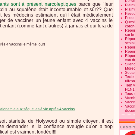
(AFM
fants sont à présent narcoleptiques
parce que "leur
Plaint
ccin au squalène était incontournable et sûr?? Que
Plain
Pseud
t les médecins estimaient qu'il était médicalement
Pseud
ger de vacciner un jeune enfant avec 4 vaccins le
Quest
t enfant (comme tant d'autres) à jamais et qui fera de
corona
Répon
sur l
Répon
scolai
Répon
Répon
Répon
van d
Silen
Morec
Souten
Texte 
uitzo
Tien 
H1N1
Tous 
Vacci
Vacci
Vacci
alopathie aux séquelles à vie après 4 vaccins
docum
it starlette de Holywood ou simple citoyen, il est
e se demander si la confiance aveugle qu'on a trop
Ce site 
cal est vraiment fondée!!!!!