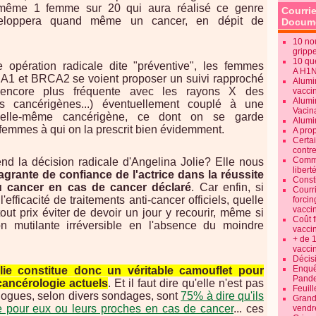
 même 1 femme sur 20 qui aura réalisé ce genre
Courrie
développera quand même un cancer, en dépit de
Docume
10 no
gripp
10 qu
opération radicale dite "préventive", les femmes
A H1
1 et BRCA2 se voient proposer un suivi rapproché
Alumi
n encore plus fréquente avec les rayons X des
vaccin
Alumi
 cancérigènes...) éventuellement couplé à une
Vacin
e, elle-même cancérigène, ce dont on se garde
Alumi
femmes à qui on la prescrit bien évidemment.
A pro
Certa
contre
Commen
nd la décision radicale d'Angelina Jolie? Elle nous
libert
agrante de confiance de l'actrice dans la réussite
Consti
du cancer en cas de cancer déclaré
. Car enfin, si
Courr
'efficacité de traitements anti-cancer officiels, quelle
forcin
vacci
tout prix éviter de devoir un jour y recourir, même si
Coût 
on mutilante irréversible en l'absence du moindre
vacci
+ de 
vacci
Décisi
Enquêt
lie constitue donc un véritable camouflet pour
Pande
 cancérologie actuels
. Et il faut dire qu'elle n'est pas
Feuill
ologues, selon divers sondages, sont
75% à dire qu'ils
Grand
ie pour eux ou leurs proches en cas de cancer
... ces
vendr