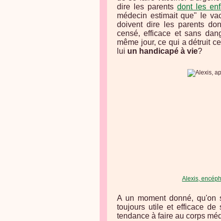
dire les parents
dont les en
médecin estimait que" le va
doivent dire les parents don
censé, efficace et sans dan
même jour, ce qui a détruit ce
lui
un handicapé à vie
?
Alexis, encéph
A un moment donné, qu'on so
toujours utile et efficace d
tendance à faire au corps médi