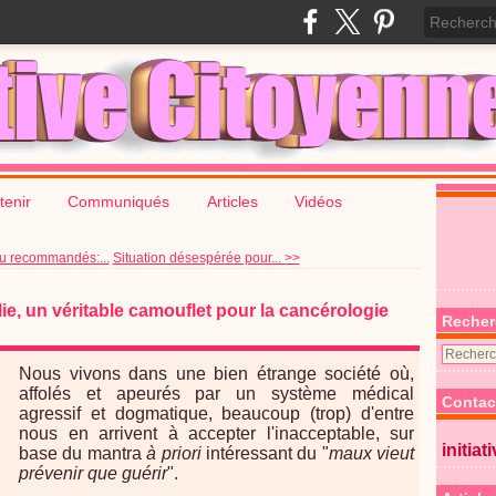
tenir
Communiqués
Articles
Vidéos
ou recommandés:...
Situation désespérée pour... >>
e, un véritable camouflet pour la cancérologie
Recher
Nous vivons dans une bien étrange société où,
affolés et apeurés par un système médical
Contac
agressif et dogmatique, beaucoup (trop) d'entre
nous en arrivent à accepter l'inacceptable, sur
initiat
base du mantra
à priori
intéressant du "
maux vieut
prévenir que guérir
".