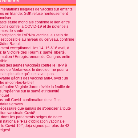
s Récents
mentations illégales de vaccins sur enfants
es en Irlande: GSK refuse honteusement
emniser!
aste étude mondiale confirme le lien entre
ccins contre la COVID-19 et de potentiels
èmes de santé
anscription de l’ARNm vaccinal au sein de
 est possible au niveau du cerveau, confirme
Didier Raoult
ent exceptionnel, les 14, 15 &16 avril, à
 la Victoire des Fourmis: santé, liberté,
ormation / Enregistrement du Congrès enfin
ible!
ses des jeunes vaccinés contre le HPV à
énée de Morlanwez: le directeur ne pourra
ais plus dire qu'il ne savait pas
oyable gâchis des vaccins anti-Covid : un
re in-con-tes-ta-ble!
députée Virginie Joron révèle la feuille de
européenne sur la santé et l'identité
ique!
s anti-Covid: confirmation des effets
daires graves
nécessaire que jamais de s'opposer à toute
tion vaccinale Covid!
 dans les parlements belges de notre
on nationale "Pas d'obligation vaccinale
 le Covid-19!", déjà signée par plus de 42
elges!