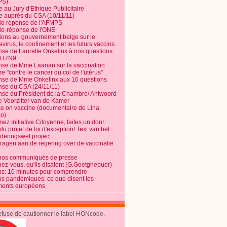
PS)
e au Jury d'Ethique Publicitaire
te auprès du CSA (10/11/11)
o réponse de l'AFMPS
o-réponse de l'ONE
ions au gouvernement belge sur le
virus, le confinement et les futurs vaccins
se de Laurette Onkelinx à nos questions
e H7N9
se de Mme Laanan sur la vaccination
re "contre le cancer du col de l'utérus"
se de Mme Onkelinx aux 10 questions
se du CSA (24/11/11)
se du Président de la Chambre/ Antwoord
e Voorzitter van de Kamer
ce on vaccine (documentaire de Lina
o)
ez Initiative Citoyenne, faites un don!
du projet de loi d'exception/ Text van het
nderingswet project
vragen aan de regering over de vaccinatie
nos communiqués de presse
nez-vous, qu'ils disaient (G.Goetghebuer)
ns: 10 minutes pour comprendre
ns pandémiques: ce que disent les
ents européens
refuse de cautionner le label HONcode.