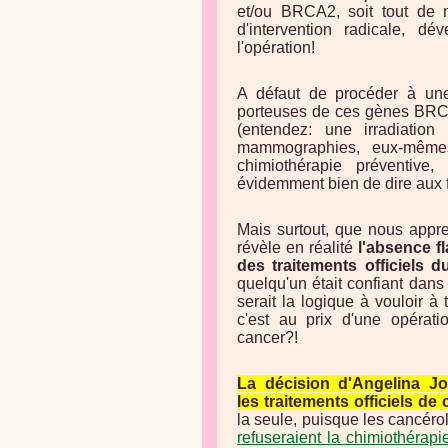
et/ou BRCA2, soit tout de
d'intervention radicale, 
l'opération!
A défaut de procéder à une 
porteuses de ces gènes BRCA
(entendez: une irradiatio
mammographies, eux-mêmes
chimiothérapie préventiv
évidemment bien de dire aux 
Mais surtout, que nous appre
révèle en réalité
l'absence fl
des traitements officiels 
quelqu'un était confiant dans l
serait la logique à vouloir à 
c'est au prix d'une opérati
cancer?!
La décision d'Angelina Jo
les traitements officiels de
la seule, puisque les cancér
refuseraient la chimiothérap