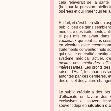
cela relèverait de la sant
(bonjour la pression intelle
opérées et qui liraient un tel ar
En fait, et c'est bien sûr un
public, peu de gens semblent r
médiocre des traitements ant
si peu mis en avant dans 
vaccinaux qui sont sans cess
en victoires avec recommand
traitements conventionnels so
qui nivelle en réalité drasti
système médical actuel, c
mettre ces méthodes offic
intéressantes
. Les profits de
raison d'Etat", les pharmas 
autorités par ces dernières, e
des uns et des autres changen
Le public crédule a dès lors 
d'efficacité en faveur des
exclusives et souvent imp
souvent déjà en
situation d'