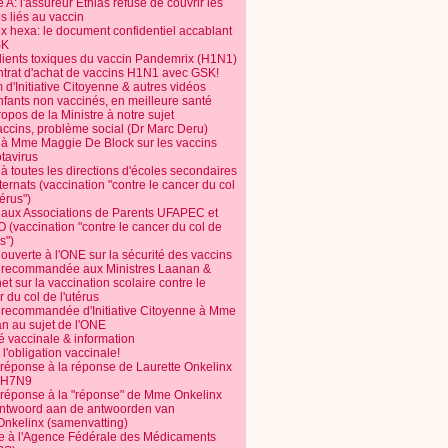
 A: l'assureur Ethias refuse de couvrir les
s liés au vaccin
ix hexa: le document confidentiel accablant
SK
dients toxiques du vaccin Pandemrix (H1N1)
ntrat d'achat de vaccins H1N1 avec GSK!
m d'Initiative Citoyenne & autres vidéos
nfants non vaccinés, en meilleure santé
opos de la Ministre à notre sujet
accins, problème social (Dr Marc Deru)
e à Mme Maggie De Block sur les vaccins
otavirus
 à toutes les directions d'écoles secondaires
nternats (vaccination "contre le cancer du col
térus")
e aux Associations de Parents UFAPEC et
 (vaccination "contre le cancer du col de
s")
 ouverte à l'ONE sur la sécurité des vaccins
e recommandée aux Ministres Laanan &
t sur la vaccination scolaire contre le
 du col de l'utérus
e recommandée d'Initiative Citoyenne à Mme
n au sujet de l'ONE
é vaccinale & information
l'obligation vaccinale!
 réponse à la réponse de Laurette Onkelinx
e H7N9
 réponse à la "réponse" de Mme Onkelinx
ntwoord aan de antwoorden van
Onkelinx (samenvatting)
te à l'Agence Fédérale des Médicaments