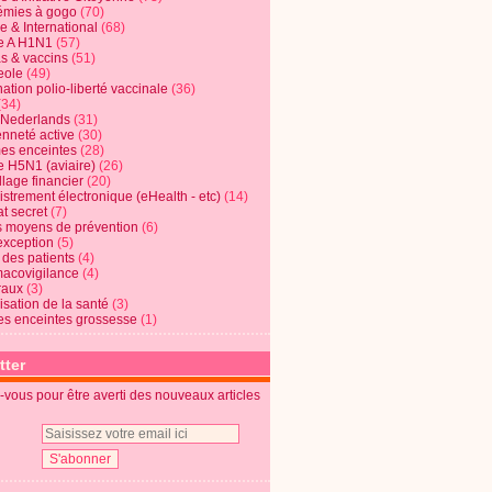
mies à gogo
(70)
e & International
(68)
e A H1N1
(57)
s & vaccins
(51)
eole
(49)
ation polio-liberté vaccinale
(36)
(34)
t Nederlands
(31)
enneté active
(30)
s enceintes
(28)
e H5N1 (aviaire)
(26)
lage financier
(20)
strement électronique (eHealth - etc)
(14)
t secret
(7)
s moyens de prévention
(6)
exception
(5)
 des patients
(4)
acovigilance
(4)
raux
(3)
risation de la santé
(3)
s enceintes grossesse
(1)
tter
vous pour être averti des nouveaux articles