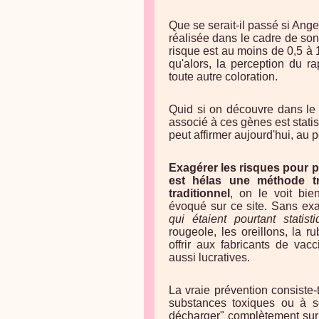
Que se serait-il passé si Ange
réalisée dans le cadre de son
risque est au moins de 0,5 à 
qu'alors, la perception du r
toute autre coloration.
Quid si on découvre dans le f
associé à ces gènes est stat
peut affirmer aujourd'hui, au
Exagérer les risques pour 
est hélas une méthode t
traditionnel
, on le voit bi
évoqué sur ce site. Sans exa
qui étaient pourtant stati
rougeole, les oreillons, la ru
offrir aux fabricants de vac
aussi lucratives.
La vraie prévention consiste
substances toxiques ou à se
décharger" complètement sur l