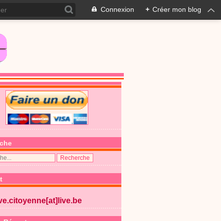
Connexion
+
Créer mon blog
che
t
ive.citoyenne[at]live.be