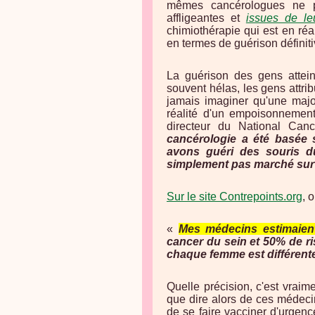
mêmes cancérologues ne pe
affligeantes et
issues de leu
chimiothérapie qui est en réa
en termes de guérison définiti
La guérison des gens attein
souvent hélas, les gens attri
jamais imaginer qu'une majo
réalité d'un empoisonnemen
directeur du National Canc
cancérologie a été basée 
avons guéri des souris d
simplement pas marché sur
Sur le site Contrepoints.org
, 
«
Mes médecins estimaien
cancer du sein et 50% de r
chaque femme est différent
Quelle précision, c'est vrai
que dire alors de ces médecins
de se faire vacciner d'urge