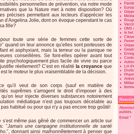
Pandé
ssibilités personnelles de prévention, via notre mode
Europ
ternatives que la Nature met à notre disposition?
Où
Gripp
es précises permettant aux lecteurs d'apprécier les
Média
an d'Angelina Jolie, dont on évoque cependant le cas
Roug
Vaccin
a fille?
OMS
In he
Citoy
e pour toute une série de femmes cette sorte de
Femme
le" quand on leur annonce qu'elles sont porteuses de
Gripp
Gaspil
ffant et asphyxiant, mais la terreur ou la panique ne
Enregi
eures conseillères. Se font-elles opérer avant tout
Contra
ite psychologiquement plus facile de vivre ou parce
Autre
ustifie réellement? C'est en réalité
la croyance
que
Loi d'
Droits
 est le moteur le plus vraisemblable de la décision.
Pharm
Antivi
Milita
ce qu'il veut de son corps (sauf en matière de
femme
rités suprêmes s'arrogent le droit d'imposer à des
s qu'on leur injecte diverses substances notoirement
Newsle
ulation médiatique n'est pas toujours décelable au
 pas habitué ou pour qui n'y a pas encore trop goûté!
Abonnez-
publiés.
Email
 s'est même pas gêné de commencer un article sur
s: "
Jamais une campagne institutionnelle de santé
cho
.", donnant ainsi malhonnêtetement à penser que