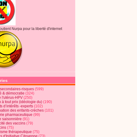
outient Nurpa pour la liberté d'internet
ries
s secondaires-risques
(599)
té & démocratie
(324)
e l'utérus-HPV
(250)
 à tout prix (idéologie du)
(190)
ts d’intérêts -experts
(102)
nation des enfants-crèches
(101)
trie pharmaceutique
(99)
e saisonnière
(91)
cité des vaccins
(79)
cins
(75)
lisme thérapeutique
(75)
s d'Initiative Citoyenne
(73)