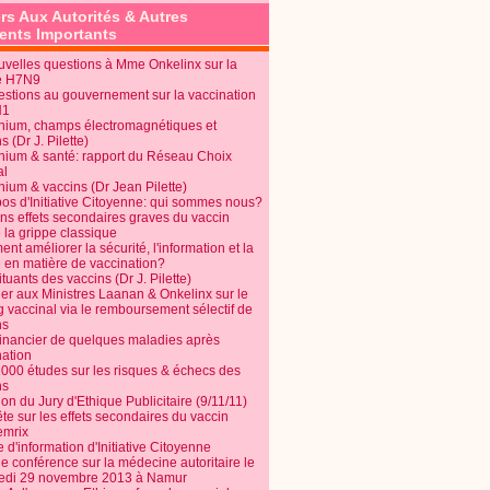
rs Aux Autorités & Autres
nts Importants
uvelles questions à Mme Onkelinx sur la
e H7N9
estions au gouvernement sur la vaccination
N1
nium, champs électromagnétiques et
s (Dr J. Pilette)
nium & santé: rapport du Réseau Choix
al
nium & vaccins (Dr Jean Pilette)
pos d'Initiative Citoyenne: qui sommes nous?
ins effets secondaires graves du vaccin
 la grippe classique
t améliorer la sécurité, l'information et la
é en matière de vaccination?
tuants des vaccins (Dr J. Pilette)
ier aux Ministres Laanan & Onkelinx sur le
g vaccinal via le remboursement sélectif de
ns
financier de quelques maladies après
nation
1000 études sur les risques & échecs des
ns
on du Jury d'Ethique Publicitaire (9/11/11)
e sur les effets secondaires du vaccin
mrix
e d'information d'Initiative Citoyenne
e conférence sur la médecine autoritaire le
edi 29 novembre 2013 à Namur