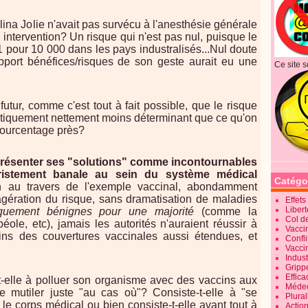
lina Jolie n'avait pas survécu à l'anesthésie générale
 intervention? Un risque qui n'est pas nul, puisque le
1 pour 10 000 dans les pays industralisés...
Nul doute
apport bénéfices/risques de son geste aurait eu une
Ce site s
utur, comme c'est tout à fait possible, que le risque
istiquement nettement moins déterminant que ce qu'on
 pourcentage près?
présenter ses "solutions" comme incontournables
ristement banale au sein du système médical
Catégo
en au travers de l'exemple vaccinal, abondamment
gération du risque, sans dramatisation de maladies
Effet
Liber
stiquement bénignes pour une majorité
(comme la
Col d
béole, etc), jamais les autorités n'auraient réussir à
Vaccin
cins des couvertures vaccinales aussi étendues, et
Confli
Vacci
Indus
Gripp
Effica
-t-elle à polluer son organisme avec des vaccins aux
Méde
 mutiler juste "au cas où"? Consiste-t-elle à "se
Plura
e corps médical ou bien consiste-t-elle avant tout à
Action