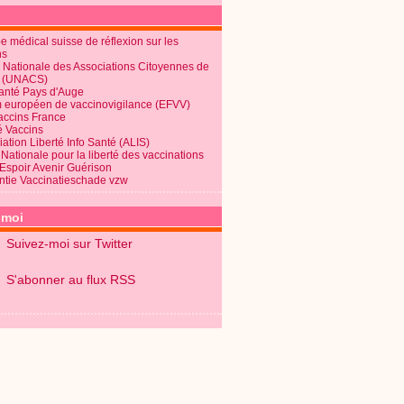
 médical suisse de réflexion sur les
ns
 Nationale des Associations Citoyennes de
é (UNACS)
Santé Pays d'Auge
 européen de vaccinovigilance (EFVV)
Vaccins France
é Vaccins
ation Liberté Info Santé (ALIS)
Nationale pour la liberté des vaccinations
 Espoir Avenir Guérison
ntie Vaccinatieschade vzw
-moi
Suivez-moi sur Twitter
S'abonner au flux RSS