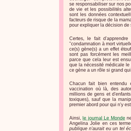
se responsabiliser sur nos po
de vie et les possibilités al
sont les données contextuell
facteurs de risque de la mam
pour expliquer la décision de s
Certes, le fait d'apprendr
"condamnation à mort virtuel
ce(s) gène(s) a un effet étou
sont pas forcément les meill
parce que cela leur est ensu
que la nécessité médicale le j
ce gène a un rôle si grand qui
Chacun fait bien entendu 
vaccination où là, des auto
millions de gens et d'enfant
toxiques), sauf que la manip
premier abord pour qui n'y est
Ainsi,
le journal Le Monde
ne
Angelina Jolie en ces terme
publique n'aurait eu un tel é