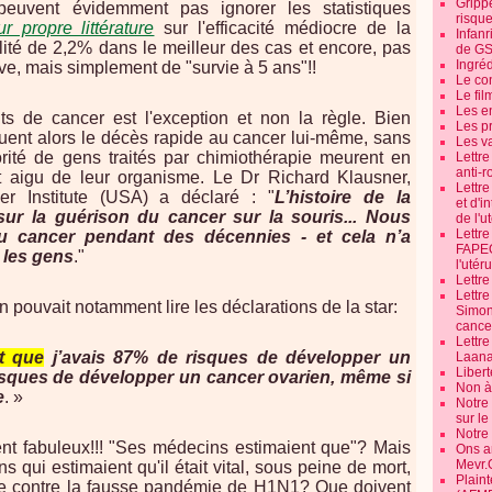
Grippe
uvent évidemment pas ignorer les statistiques
risque
r propre littérature
sur l'efficacité médiocre de la
Infanr
lité de 2,2% dans le meilleur des cas et encore, pas
de G
Ingré
ve, mais simplement de "survie à 5 ans"!!
Le co
Le fil
Les e
ts de cancer est l'exception et non la règle. Bien
Les pr
buent alors le décès rapide au cancer lui-même, sans
Les v
rité de gens traités par chimiothérapie meurent en
Lettr
anti-r
t aigu de leur organisme.
Le Dr Richard Klausner,
Lettre
er Institute (USA) a déclaré : "
L’histoire de la
et d'i
sur la guérison du cancer sur la souris... Nous
de l'u
Lettr
u cancer pendant des décennies - et cela n’a
FAPEO
 les gens
."
l'utéru
Lettre
Lettr
on pouvait notamment lire les déclarations de la star:
Simone
cancer
Lettr
t que
j’avais 87% de risques de développer un
Laana
Libert
isques de développer un cancer ovarien, même si
Non à 
e
. »
Notre
sur l
Notre
ment fabuleux!!! "Ses médecins estimaient que"? Mais
Ons a
Mevr.
 qui estimaient qu'il était vital, sous peine de mort,
Plain
nce contre la fausse pandémie de H1N1? Que doivent