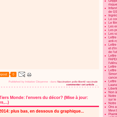
Grippe
risque
Infanr
de G
Ingré
Le co
Le fil
Les e
Les pr
Les v
Lettr
anti-r
Lettre
et d'i
de l'u
Lettr
FAPEO
l'utéru
Lettre
Lettr
Simone
epost
0
cancer
Lettr
Published by Initiative Citoyenne
-
dans
Vaccination polio-liberté vaccinale
commenter cet article
…
Laana
Libert
Non à 
Notre
 Tiers Monde: l’envers du décor? (Mise à jour:
sur l
,...)
Notre
Ons a
Mevr.
2014: plus bas, en dessous du graphique...
Plain