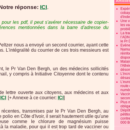
Article
Notre réponse:
ICI
.
Expéri
cobay
d'ind
Une v
our les pdf, il peut s'avérer nécessaire de copier-
les va
éférences mentionnées dans la barre d'adresse du
probl
La tr
l’ADN
le Pr 
Peltzer nous a envoyé un second courrier, ayant cette
Evénem
Namur:
s. L'intégralité du courrier de ces trois messieurs est
réinf
dispon
Malai
l'Ath
t, le Pr Van Den Bergh, un des médecins sollicités
désorm
ail, y compris à Initiative Citoyenne dont le contenu
L'incr
désast
L'euro
route 
numér
e lettre ouverte aux citoyens, aux médecins et aux
Vaccin
e
ICI
[+ Annexe à ce courrier
:
ICI
]
secon
Plus 
obliga
Dépôt
s récentes, transmises par le Pr Van Den Bergh, au
pétiti
polio en Côte d'Ivoir, il serait hautement utile qu'une
contre
teuse comme le chlorure de magnésium puisse
000 B
à la maladie, pour qui il est trop tard de vacciner ou