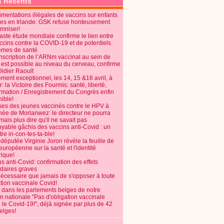
s Récents
mentations illégales de vaccins sur enfants
es en Irlande: GSK refuse honteusement
emniser!
aste étude mondiale confirme le lien entre
ccins contre la COVID-19 et de potentiels
èmes de santé
anscription de l’ARNm vaccinal au sein de
 est possible au niveau du cerveau, confirme
Didier Raoult
ent exceptionnel, les 14, 15 &16 avril, à
 la Victoire des Fourmis: santé, liberté,
ormation / Enregistrement du Congrès enfin
ible!
ses des jeunes vaccinés contre le HPV à
énée de Morlanwez: le directeur ne pourra
ais plus dire qu'il ne savait pas
oyable gâchis des vaccins anti-Covid : un
re in-con-tes-ta-ble!
députée Virginie Joron révèle la feuille de
européenne sur la santé et l'identité
ique!
s anti-Covid: confirmation des effets
daires graves
nécessaire que jamais de s'opposer à toute
tion vaccinale Covid!
 dans les parlements belges de notre
on nationale "Pas d'obligation vaccinale
 le Covid-19!", déjà signée par plus de 42
elges!