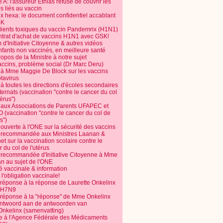
 A: l'assureur Ethias refuse de couvrir les
s liés au vaccin
ix hexa: le document confidentiel accablant
SK
dients toxiques du vaccin Pandemrix (H1N1)
ntrat d'achat de vaccins H1N1 avec GSK!
m d'Initiative Citoyenne & autres vidéos
nfants non vaccinés, en meilleure santé
opos de la Ministre à notre sujet
accins, problème social (Dr Marc Deru)
e à Mme Maggie De Block sur les vaccins
otavirus
 à toutes les directions d'écoles secondaires
nternats (vaccination "contre le cancer du col
térus")
e aux Associations de Parents UFAPEC et
 (vaccination "contre le cancer du col de
s")
 ouverte à l'ONE sur la sécurité des vaccins
e recommandée aux Ministres Laanan &
t sur la vaccination scolaire contre le
 du col de l'utérus
e recommandée d'Initiative Citoyenne à Mme
n au sujet de l'ONE
é vaccinale & information
l'obligation vaccinale!
 réponse à la réponse de Laurette Onkelinx
e H7N9
 réponse à la "réponse" de Mme Onkelinx
ntwoord aan de antwoorden van
Onkelinx (samenvatting)
te à l'Agence Fédérale des Médicaments