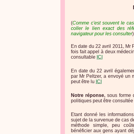
(
Comme c'est souvent le cas p
coller le lien exact des r
navigateur pour les consulter
)
En date du 22 avril 2011, Mr 
fois fait appel à deux médecin
consultable
ICI
En date du 22 avril égalemen
par Mr Peltzer, a envoyé un m
peut être lu
ICI
Notre réponse,
sous forme d
politiques peut être consulté
Etant donné les information
sujet de la survenue de cas de 
méthode simple, peu coû
bénéficier aux gens ayant déj