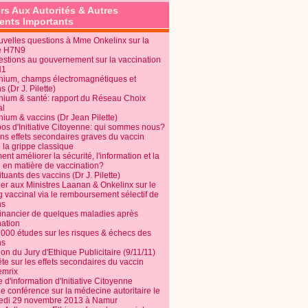
rs Aux Autorités & Autres
nts Importants
uvelles questions à Mme Onkelinx sur la
e H7N9
estions au gouvernement sur la vaccination
N1
nium, champs électromagnétiques et
s (Dr J. Pilette)
nium & santé: rapport du Réseau Choix
al
nium & vaccins (Dr Jean Pilette)
pos d'Initiative Citoyenne: qui sommes nous?
ins effets secondaires graves du vaccin
 la grippe classique
t améliorer la sécurité, l'information et la
é en matière de vaccination?
tuants des vaccins (Dr J. Pilette)
ier aux Ministres Laanan & Onkelinx sur le
g vaccinal via le remboursement sélectif de
ns
financier de quelques maladies après
nation
1000 études sur les risques & échecs des
ns
on du Jury d'Ethique Publicitaire (9/11/11)
e sur les effets secondaires du vaccin
mrix
e d'information d'Initiative Citoyenne
e conférence sur la médecine autoritaire le
edi 29 novembre 2013 à Namur