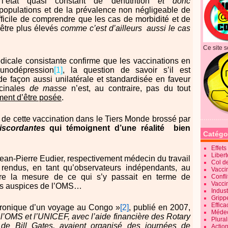
’état quasi constant de dénutrition
et donc
opulations et de la prévalence non négligeable de
ifficile de comprendre que les cas de morbidité et de
 être plus élevés
comme c’est d’ailleurs
aussi le cas
Ce site s
édicale consistante confirme que les vaccinations en
unodépression
[1]
, la question de savoir s’il est
r de façon aussi unilatérale et standardisée en faveur
cinales
de masse
n’est, au contraire, pas du tout
ment d’être posée
.
if de cette vaccination dans le Tiers Monde brossé par
iscordantes
qui témoignent d’une réalité
bien
Catégo
Effet
Liber
 Jean-Pierre Eudier, respectivement médecin du travail
Col d
t rendus, en tant qu’observateurs indépendants, au
Vaccin
re la mesure de ce qui s’y passait en terme de
Confli
Vacci
 les auspices de l’OMS…
Indus
Gripp
Effica
 Chronique d’un voyage au Congo »
[2]
, publié en 2007,
Méde
l’OMS et l’UNICEF, avec l’aide financière des Rotary
Plura
de Bill Gates, avaient organisé des journées de
Action