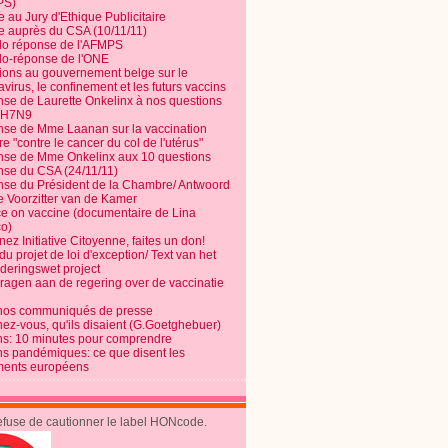
PS)
e au Jury d'Ethique Publicitaire
te auprès du CSA (10/11/11)
o réponse de l'AFMPS
o-réponse de l'ONE
ions au gouvernement belge sur le
virus, le confinement et les futurs vaccins
se de Laurette Onkelinx à nos questions
e H7N9
se de Mme Laanan sur la vaccination
re "contre le cancer du col de l'utérus"
se de Mme Onkelinx aux 10 questions
se du CSA (24/11/11)
se du Président de la Chambre/ Antwoord
e Voorzitter van de Kamer
ce on vaccine (documentaire de Lina
o)
ez Initiative Citoyenne, faites un don!
du projet de loi d'exception/ Text van het
nderingswet project
vragen aan de regering over de vaccinatie
nos communiqués de presse
nez-vous, qu'ils disaient (G.Goetghebuer)
ns: 10 minutes pour comprendre
ns pandémiques: ce que disent les
ents européens
refuse de cautionner le label HONcode.