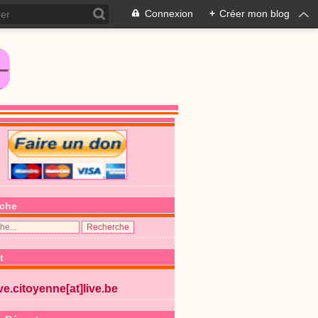
Connexion
+
Créer mon blog
che
t
ive.citoyenne[at]live.be