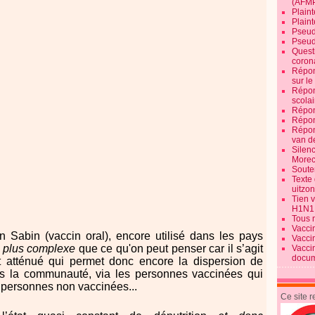
(AFM
Plaint
Plain
Pseud
Pseud
Quest
corona
Répon
sur l
Répon
scolai
Répon
Répon
Répon
van d
Silen
Morec
Souten
Texte 
uitzo
Tien 
H1N1
Tous 
Vacci
n Sabin (vaccin oral), encore utilisé dans les pays
Vacci
 plus complexe
que ce qu'on peut penser car il s’agit
Vacci
docum
nt atténué qui permet donc encore la dispersion de
s la communauté, via les personnes vaccinées qui
 personnes non vaccinées...
Ce site 