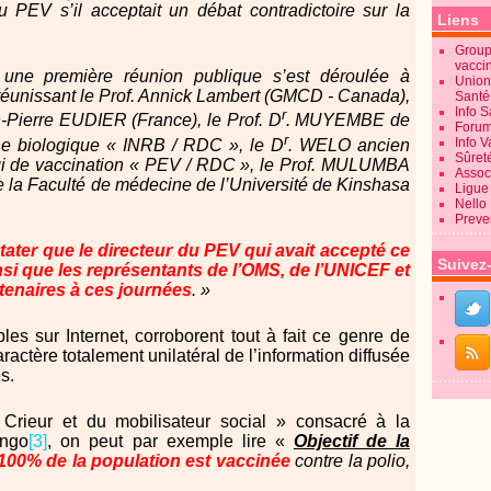
 PEV s’il acceptait un débat contradictoire sur la
Liens
Groupe
vacci
 une première réunion publique s’est déroulée à
Union
r réunissant le Prof. Annick Lambert (GMCD - Canada),
Sant
Info 
r
Pierre EUDIER (France), le Prof. D
. MUYEMBE de
Forum
r
Info 
rche biologique « INRB / RDC », le D
. WELO ancien
Sûret
gi de vaccination « PEV / RDC », le Prof. MULUMBA
Associ
e la Faculté de médecine de l’Université de Kinshasa
Ligue 
Nello
Preve
tater que le directeur du PEV qui avait accepté ce
Suivez
ainsi que les représentants de l’OMS, de l’UNICEF et
tenaires à ces journées
. »
es sur Internet, corroborent tout à fait ce genre de
ractère totalement unilatéral de l’information diffusée
s.
Crieur et du mobilisateur social » consacré à la
ongo
[3]
,
on peut par exemple lire «
Objectif de la
100% de la population est vaccinée
contre la polio,