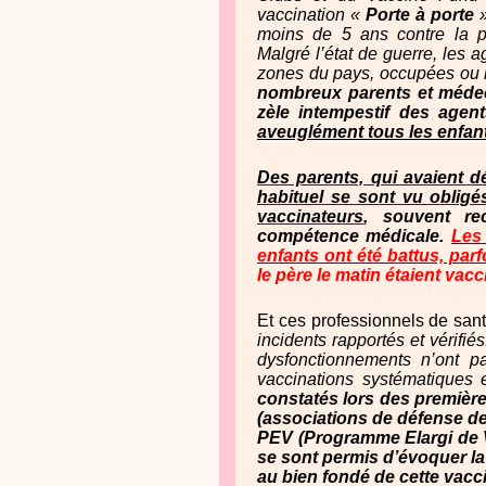
vaccination «
Porte à porte
»
moins de 5 ans contre la po
Malgré l’état de guerre, les 
zones du pays, occupées ou
nombreux parents et médec
zèle intempestif des agen
aveuglément tous les enfants
Des parents, qui avaient dé
habituel se sont vu oblig
vaccinateurs
, souvent re
compétence médicale.
Les 
enfants ont été battus, par
le père le matin étaient vac
Et ces professionnels de sant
incidents rapportés et vérifiés
dysfonctionnements n’ont 
vaccinations systématiques
constatés lors des première
(associations de défense des
PEV (Programme Elargi de V
se sont permis d’évoquer l
au bien fondé de cette vacc