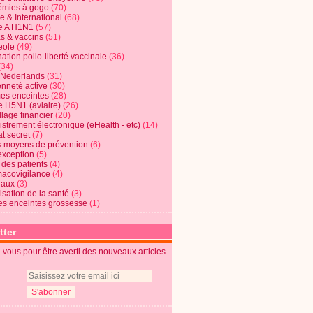
mies à gogo
(70)
e & International
(68)
e A H1N1
(57)
s & vaccins
(51)
eole
(49)
ation polio-liberté vaccinale
(36)
(34)
t Nederlands
(31)
enneté active
(30)
s enceintes
(28)
e H5N1 (aviaire)
(26)
lage financier
(20)
strement électronique (eHealth - etc)
(14)
t secret
(7)
s moyens de prévention
(6)
exception
(5)
 des patients
(4)
acovigilance
(4)
raux
(3)
risation de la santé
(3)
s enceintes grossesse
(1)
tter
vous pour être averti des nouveaux articles