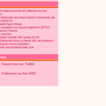
 médical suisse de réflexion sur les
ns
 Nationale des Associations Citoyennes de
é (UNACS)
Santé Pays d'Auge
 européen de vaccinovigilance (EFVV)
Vaccins France
é Vaccins
ation Liberté Info Santé (ALIS)
Nationale pour la liberté des vaccinations
 Espoir Avenir Guérison
ntie Vaccinatieschade vzw
-moi
Suivez-moi sur Twitter
S'abonner au flux RSS