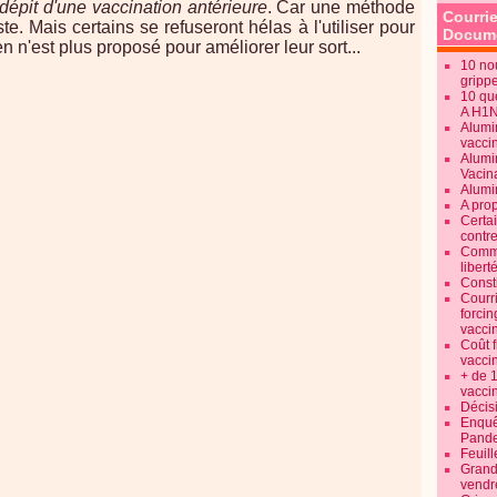
dépit d'une vaccination antérieure
. Car une méthode
Courrie
te. Mais certains se refuseront hélas à l'utiliser pour
Docume
n n'est plus proposé pour améliorer leur sort...
10 no
gripp
10 qu
A H1
Alumi
vaccin
Alumi
Vacin
Alumi
A pro
Certa
contre
Commen
libert
Consti
Courr
forcin
vacci
Coût 
vacci
+ de 
vacci
Décisi
Enquêt
Pande
Feuill
Grand
vendr