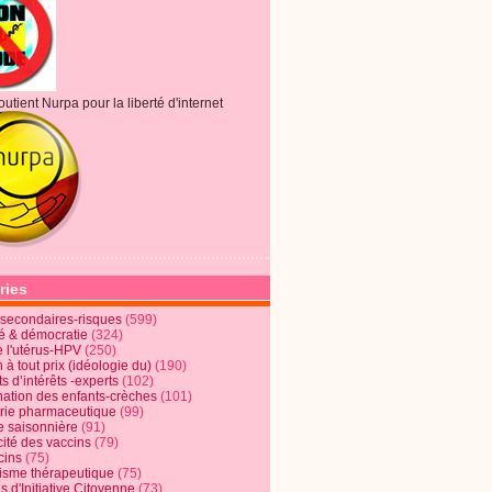
outient Nurpa pour la liberté d'internet
ries
s secondaires-risques
(599)
té & démocratie
(324)
e l'utérus-HPV
(250)
 à tout prix (idéologie du)
(190)
ts d’intérêts -experts
(102)
nation des enfants-crèches
(101)
trie pharmaceutique
(99)
e saisonnière
(91)
cité des vaccins
(79)
cins
(75)
lisme thérapeutique
(75)
s d'Initiative Citoyenne
(73)