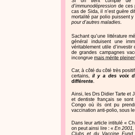
Si on tient compte de l
d’immunodépression
de ces p
cas de Sida, il n’est guère d
mortalité par polio puissent y
pour d’autres maladies
.
Sachant qu’une littérature m
général induisent une imm
véritablement utile d’investi
de grandes campagnes vac
incongrue
mais mérite pleine
Car, à côté du côté très posit
certains,
il y a des voix d
différente
.
Ainsi, les Drs Didier Tarte et
et dentiste français se son
Congo où ils ont pu prend
vaccination anti-polio, sous
Dans leur article intitulé «
on peut ainsi lire : «
En 2001, 
Clubs et du Vaccine Fund 