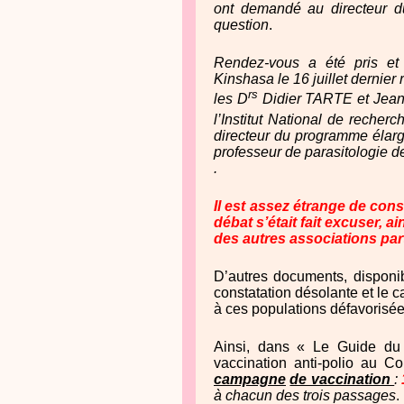
ont demandé au directeur du
question
.
Rendez-vous a été pris et
Kinshasa le 16 juillet dernie
rs
les D
Didier TARTE et Jean-
l’Institut National de reche
directeur du programme élar
professeur de parasitologie d
.
Il est assez étrange de cons
débat s’était fait excuser, 
des autres associations par
D’autres documents, disponibl
constatation désolante et le ca
à ces populations défavorisée
Ainsi, dans « Le Guide du 
vaccination anti-polio au C
campagne
de vaccination
:
à chacun des trois passages
.