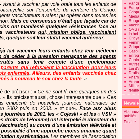
Pandé
 visant à vacciner par voie orale tous les enfants de
Europ
liomyélite sur l’ensemble du territoire du Congo.
Gripp
agents vaccinateurs avaient pu opérer dans toutes les
Média
 non.
Mais ce consensus n’était que façade car de
Roug
Vaccin
ins ont manifesté quelques résistances face au
OMS
ts vaccinateurs
qui, mission oblige, vaccinaient
In he
, quelque soit leur statut vaccinal antérieur
.
Citoy
Femme
Gripp
jà fait vacciner leurs enfants chez leur médecin
Gaspil
Enregi
és de céder à la pression menaçante des agents
Contra
crutés sans tenir compte d’une quelconque
Autre
parents qui refusaient la vaccination pour leurs
Loi d'
fois enfermés
.
Ailleurs, des enfants vaccinés chez
Droits
Pharm
cinés à nouveau le soir chez la tante
. »
Antivi
Milita
femme
é de préciser : «
Ce ne sont là que quelques un des
.
» Ils précisent aussi, chose intéressante que «
Ces
pas empêché de nouvelles journées nationales de
Newsle
 en 2002 puis en 2003.
» et que
«
Face aux abus
Abonnez-
s journées de 2001, les « Cojeski » et les « VSV »
publiés.
 droits de l’Homme) ont interpellé le directeur du
Email
accination) au cours d’une émission télévisée et
a possibilité d’une approche moins unanime quant
ination systématique
. Les membres de l’association