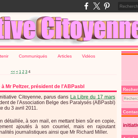
tenir
Communiqués
Articles
Vidéos
<<
<
1
2
3
4
 à Mr Peltzer, président de l'ABPasbl
Recher
Initiative Citoyenne, parus dans
La Libre du 17 mars
sident de l'Association Belge des Paralysés (ABPasbl)
te du 3 avril 2011.
Contac
détaillée, à son mail, en mettant bien sûr en copie,
initiat
alement ajoutés à son courriel, mais en rajoutant
lités journalistiques ainsi que Mr Richard Miller.