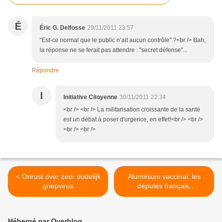
É
Éric G. Delfosse
29/11/2011 23:57
"Est-ce normal que le public n’ait aucun contrôle" ?<br /> Bah,
la réponse ne se ferait pas attendre : "secret défense"...
Répondre
I
Initiative Citoyenne
30/11/2011 22:34
<br /> <br /> La militarisation croissante de la santé
est un débat à poser d'urgence, en effet!<br /> <br />
<br /> <br />
< Onrust over zeer dodelijk
Aluminium vaccinal: les
griepvirus
députés français,
conscients des dangers! >
Hébergé par Overblog