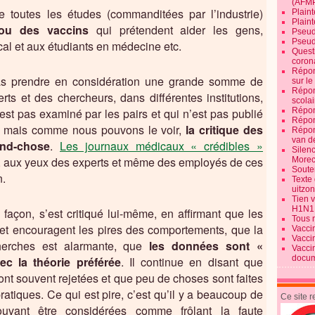
(AFM
ue toutes les études (commanditées par l’industrie)
Plaint
Plain
ou des vaccins
qui prétendent aider les gens,
Pseud
Pseud
al et aux étudiants en médecine etc.
Quest
corona
Répon
as prendre en considération une grande somme de
sur l
Répon
rts et des chercheurs, dans différentes institutions,
scolai
est pas examiné par les pairs et qui n’est pas publié
Répon
Répon
», mais comme nous pouvons le voir,
la critique des
Répon
van d
and-chose
.
Les journaux médicaux « crédibles »
Silen
, aux yeux des experts et même des employés de ces
Morec
Souten
n.
Texte 
uitzo
Tien 
H1N1
 façon, s’est critiqué lui-même, en affirmant que les
Tous 
 et encouragent les pires des comportements, que la
Vacci
Vacci
herches est alarmante, que
les données sont «
Vacci
docum
ec la théorie préférée
. Il continue en disant que
ont souvent rejetées et que peu de choses sont faites
ratiques. Ce qui est pire, c’est qu’il y a beaucoup de
Ce site 
uvant être considérées comme frôlant la faute