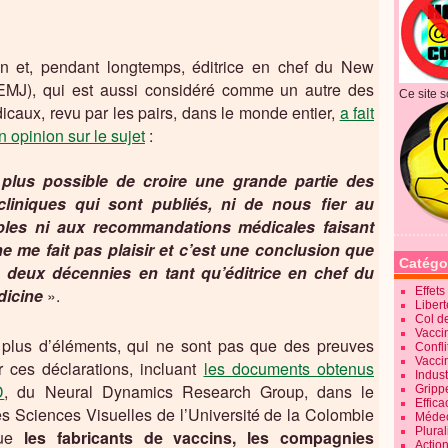
n et, pendant longtemps, éditrice en chef du New
EMJ), qui est aussi considéré comme un autre des
Ce site s
icaux, revu par les pairs, dans le monde entier,
a fait
n opinion sur le sujet
:
, plus possible de croire une grande partie des
cliniques qui sont publiés, ni de nous fier au
bles ni aux recommandations médicales faisant
ne me fait pas plaisir et c’est une conclusion que
Catégo
ès deux décennies en tant qu’éditrice en chef du
dicine
».
Effet
Liber
Col d
Vaccin
plus d’éléments, qui ne sont pas que des preuves
Confli
Vacci
r ces déclarations, incluant
les documents obtenus
Indus
D
, du Neural Dynamics Research Group, dans le
Gripp
Effica
es Sciences Visuelles de l’Université de la Colombie
Méde
Plura
que
les fabricants de vaccins, les compagnies
Action