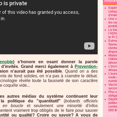
Article
Expéri
cobay
d'ind
Une v
les va
probl
La tr
l’ADN
le Pr 
Evénem
Namur:
réinf
dispon
Malai
l'Ath
enoble
) s'honore en osant donner la parole
désorm
d'invités
.
Grand merci également à
Prevention-
L'incr
désast
ion n'aurait pas été possible
. Quand on a des
L'euro
nts de fond solides, on n'a pas à craindre le débat.
route 
ccinologie révèle toute la fausseté de son caractère
numér
Vaccin
e coquille vide...
secon
Plus 
obliga
les autres médias du système continuent leur
Dépôt
 la politique du "quantitatif"
(
bobards officiels
pétiti
és en boucle
et seulement une minorité d'infos
contre
sentent vraiment trop obligés de le faire pour sauver
000 B
ntité ou qualité? Croire ou savoir? A vous de