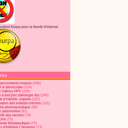
outient Nurpa pour la liberté d'internet
ries
s secondaires-risques
(599)
té & démocratie
(324)
e l'utérus-HPV
(250)
 à tout prix (idéologie du)
(190)
ts d’intérêts -experts
(102)
nation des enfants-crèches
(101)
trie pharmaceutique
(99)
e saisonnière
(91)
cité des vaccins
(79)
cins
(75)
lisme thérapeutique
(75)
s d'Initiative Citoyenne
(73)