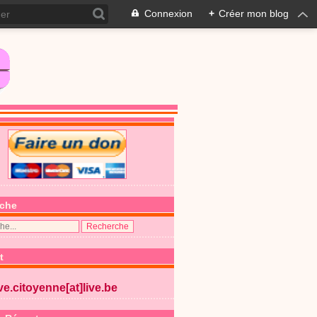
Connexion
+
Créer mon blog
che
t
ive.citoyenne[at]live.be