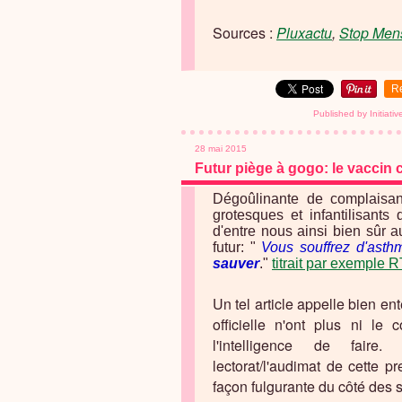
Sources :
Pluxactu
,
Stop Men
R
Published by Initiati
28 mai 2015
Futur piège à gogo: le vaccin c
Dégoûlinante de complaisanc
grotesques et infantilisant
d'entre nous ainsi bien sûr a
futur: "
Vous souffrez d'asth
sauver
."
titrait par exemple 
Un tel article appelle bien e
officielle n'ont plus ni le 
l'intelligence de fair
lectorat/l'audimat de cette 
façon fulgurante du côté des s