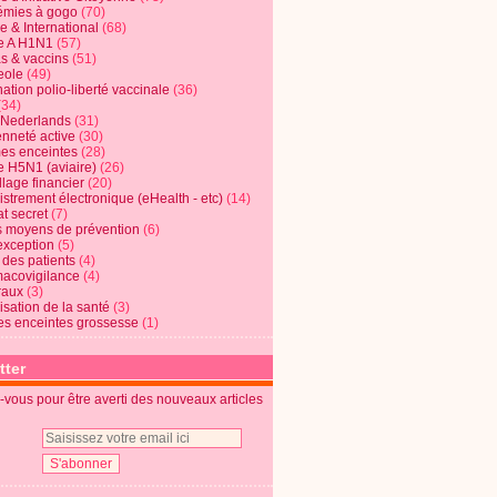
mies à gogo
(70)
e & International
(68)
e A H1N1
(57)
s & vaccins
(51)
eole
(49)
ation polio-liberté vaccinale
(36)
(34)
t Nederlands
(31)
enneté active
(30)
s enceintes
(28)
e H5N1 (aviaire)
(26)
lage financier
(20)
strement électronique (eHealth - etc)
(14)
t secret
(7)
s moyens de prévention
(6)
exception
(5)
 des patients
(4)
acovigilance
(4)
raux
(3)
risation de la santé
(3)
s enceintes grossesse
(1)
tter
vous pour être averti des nouveaux articles