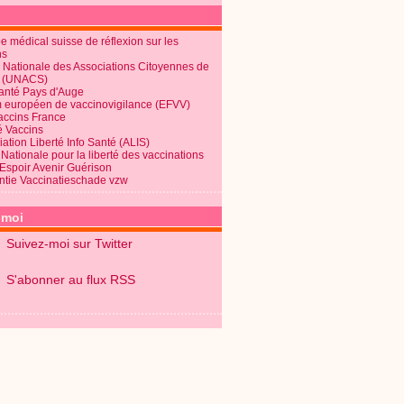
 médical suisse de réflexion sur les
ns
 Nationale des Associations Citoyennes de
é (UNACS)
Santé Pays d'Auge
 européen de vaccinovigilance (EFVV)
Vaccins France
é Vaccins
ation Liberté Info Santé (ALIS)
Nationale pour la liberté des vaccinations
 Espoir Avenir Guérison
ntie Vaccinatieschade vzw
-moi
Suivez-moi sur Twitter
S'abonner au flux RSS