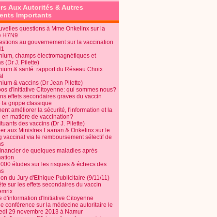
rs Aux Autorités & Autres
nts Importants
uvelles questions à Mme Onkelinx sur la
e H7N9
estions au gouvernement sur la vaccination
N1
nium, champs électromagnétiques et
s (Dr J. Pilette)
nium & santé: rapport du Réseau Choix
al
nium & vaccins (Dr Jean Pilette)
pos d'Initiative Citoyenne: qui sommes nous?
ins effets secondaires graves du vaccin
 la grippe classique
t améliorer la sécurité, l'information et la
é en matière de vaccination?
tuants des vaccins (Dr J. Pilette)
ier aux Ministres Laanan & Onkelinx sur le
g vaccinal via le remboursement sélectif de
ns
financier de quelques maladies après
nation
1000 études sur les risques & échecs des
ns
on du Jury d'Ethique Publicitaire (9/11/11)
e sur les effets secondaires du vaccin
mrix
e d'information d'Initiative Citoyenne
e conférence sur la médecine autoritaire le
edi 29 novembre 2013 à Namur