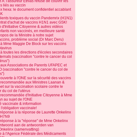
 A: l'assureur Ethias refuse de couvrir les
s liés au vaccin
ix hexa: le document confidentiel accablant
SK
dients toxiques du vaccin Pandemrix (H1N1)
ntrat d'achat de vaccins H1N1 avec GSK!
m d'Initiative Citoyenne & autres vidéos
nfants non vaccinés, en meilleure santé
opos de la Ministre à notre sujet
accins, problème social (Dr Marc Deru)
e à Mme Maggie De Block sur les vaccins
otavirus
 à toutes les directions d'écoles secondaires
nternats (vaccination "contre le cancer du col
térus")
e aux Associations de Parents UFAPEC et
 (vaccination "contre le cancer du col de
s")
 ouverte à l'ONE sur la sécurité des vaccins
e recommandée aux Ministres Laanan &
t sur la vaccination scolaire contre le
 du col de l'utérus
e recommandée d'Initiative Citoyenne à Mme
n au sujet de l'ONE
é vaccinale & information
l'obligation vaccinale!
 réponse à la réponse de Laurette Onkelinx
e H7N9
 réponse à la "réponse" de Mme Onkelinx
ntwoord aan de antwoorden van
Onkelinx (samenvatting)
te à l'Agence Fédérale des Médicaments