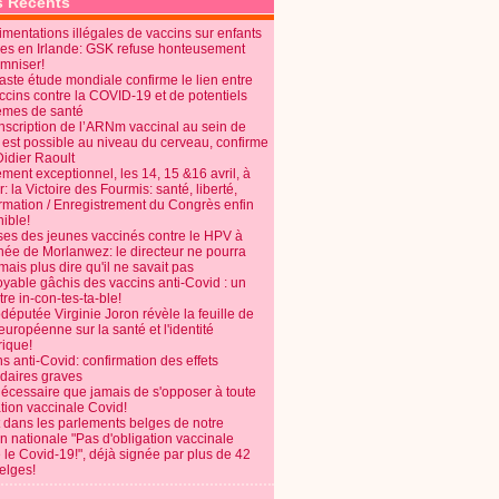
s Récents
mentations illégales de vaccins sur enfants
es en Irlande: GSK refuse honteusement
emniser!
aste étude mondiale confirme le lien entre
ccins contre la COVID-19 et de potentiels
èmes de santé
anscription de l’ARNm vaccinal au sein de
 est possible au niveau du cerveau, confirme
Didier Raoult
ent exceptionnel, les 14, 15 &16 avril, à
 la Victoire des Fourmis: santé, liberté,
ormation / Enregistrement du Congrès enfin
ible!
ses des jeunes vaccinés contre le HPV à
énée de Morlanwez: le directeur ne pourra
ais plus dire qu'il ne savait pas
oyable gâchis des vaccins anti-Covid : un
re in-con-tes-ta-ble!
députée Virginie Joron révèle la feuille de
européenne sur la santé et l'identité
ique!
s anti-Covid: confirmation des effets
daires graves
nécessaire que jamais de s'opposer à toute
tion vaccinale Covid!
 dans les parlements belges de notre
on nationale "Pas d'obligation vaccinale
 le Covid-19!", déjà signée par plus de 42
elges!