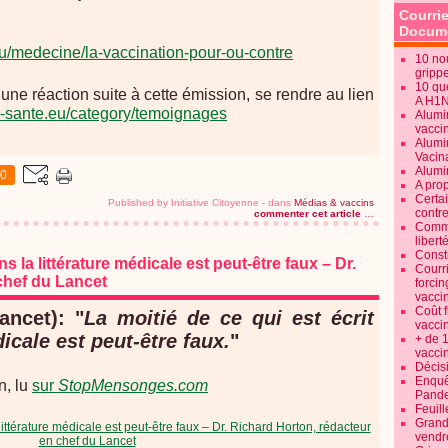
Courrie
Docume
eu/medecine/la-vaccination-pour-ou-contre
10 no
gripp
10 qu
une réaction suite à cette émission, se rendre au lien
A H1
n-sante.eu/category/temoignages
Alumi
vaccin
Alumi
Vacin
Alumi
0
A pro
Certa
Published by Initiative Citoyenne
-
dans
Médias & vaccins
contre
commenter cet article
…
Commen
libert
Consti
ns la littérature médicale est peut-être faux – Dr.
Courr
chef du Lancet
forcin
vacci
Coût 
ancet): "
La moitié de ce qui est écrit
vacci
dicale est peut-être faux.
"
+ de 
vacci
Décisi
Enquêt
n, lu
sur
StopMensonges.com
Pande
Feuill
Grand
vendr