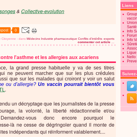
Liens
songes
&
Collective-evolution
Groupe
vacci
Union
Sant
epost
0
Info 
Forum
ve Citoyenne
-
dans
Médecins
Industrie pharmaceutique
Conflits d’intérêts -experts
Info 
commenter cet article
…
Sûret
Associ
Ligue 
ontre l'asthme et les allergies aux acariens
Nello
Preve
e, la grand presse habituelle y va de ses titres
s qui ne peuvent marcher que sur les plus crédules
Suivez
ussi que sur les malades qui croiront y voir un salut
me ou d'allergie?
Un vaccin pourrait bientôt vous
RTL
.
ntendu un décryptage que les journalistes de la presse
courage, la volonté, la liberté rédactionnelle et/ou
e. Demandez-vous donc encore pourquoi le
presse-là ne cesse de dégringoler quand il monte de
ites indépendants qui réinforment valablement....