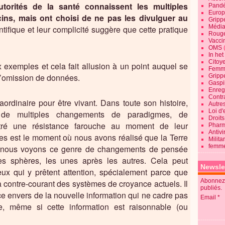
torités de la santé connaissent les multiples
Pandé
Europ
ins, mais ont choisi de ne pas les divulguer au
Gripp
Média
ntifique et leur complicité suggère que cette pratique
Roug
Vaccin
OMS
In he
Citoy
exemples et cela fait allusion à un point auquel se
Femme
t l’omission de données.
Gripp
Gaspil
Enregi
Contra
ordinaire pour être vivant. Dans toute son histoire,
Autre
Loi d'
 de multiples changements de paradigmes, de
Droits
ontré une résistance farouche au moment de leur
Pharm
Antivi
es est le moment où nous avons réalisé que la Terre
Milita
femme
i, nous voyons ce genre de changements de pensée
es sphères, les unes après les autres. Cela peut
Newsle
ux qui y prêtent attention, spécialement parce que
Abonnez-
 contre-courant des systèmes de croyance actuels. Il
publiés.
nce envers de la nouvelle information qui ne cadre pas
Email
le, même si cette information est raisonnable (ou