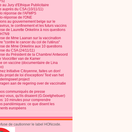
PS)
e au Jury d'Ethique Publicitaire
te auprès du CSA (10/11/11)
o réponse de l'AFMPS
o-réponse de l'ONE
ions au gouvernement belge sur le
virus, le confinement et les futurs vaccins
se de Laurette Onkelinx à nos questions
e H7N9
se de Mme Laanan sur la vaccination
re "contre le cancer du col de l'utérus"
se de Mme Onkelinx aux 10 questions
se du CSA (24/11/11)
se du Président de la Chambre/ Antwoord
e Voorzitter van de Kamer
ce on vaccine (documentaire de Lina
o)
ez Initiative Citoyenne, faites un don!
du projet de loi d'exception/ Text van het
nderingswet project
vragen aan de regering over de vaccinatie
nos communiqués de presse
nez-vous, qu'ils disaient (G.Goetghebuer)
ns: 10 minutes pour comprendre
ns pandémiques: ce que disent les
ents européens
refuse de cautionner le label HONcode.