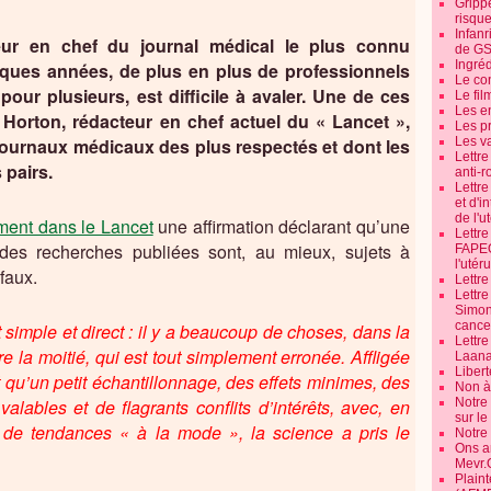
Grippe
risque
Infanr
eur en chef du journal médical le plus connu
de G
Ingré
ques années, de plus en plus de professionnels
Le co
pour plusieurs, est difficile à avaler. Une de ces
Le fil
Les e
d Horton, rédacteur en chef actuel du « Lancet »,
Les pr
ournaux médicaux des plus respectés et dont les
Les v
Lettr
 pairs.
anti-r
Lettre
et d'i
de l'u
ment dans le Lancet
une affirmation déclarant qu’une
Lettr
 des recherches publiées sont, au mieux, sujets à
FAPEO
l'utéru
faux.
Lettre
Lettr
Simone
cancer
 simple et direct : il y a beaucoup de choses, dans la
Lettr
être la moitié, qui est tout simplement erronée. Affligée
Laana
Libert
qu’un petit échantillonnage, des effets minimes, des
Non à 
alables et de flagrants conflits d’intérêts, avec, en
Notre
sur l
e de tendances « à la mode », la science a pris le
Notre
Ons a
Mevr.
Plain