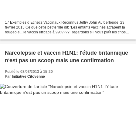
17 Exemples d’Echecs Vaccinaux Reconnus Jeffry John Aufderheide, 23
février 2013 Ce que cette petite fille dit: "Les enfants vaccinés attrapent la
rougeole... le vaccin efficace à 99%??? Regardons s’il vous plaît les choses
en face. En tant que parents,...
Narcolepsie et vaccin H1N1: l'étude britannique
n'est pas un scoop mais une confirmation
Publié le 03/03/2013 à 15:20
Par
Initiative Citoyenne