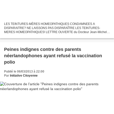
LES TEINTURES-MÈRES HOMEOPATHIQUES CONDAMNEES A
DISPARAITRE? NE LAISSONS PAS DISPARAÎTRE LES TEINTURES-
MERES HOMEOPATHIQUES! LETTRE OUVERTE du Docteur Jean-Michel
MOREL DE BESANCON Il est Président de la Société Franc-Comtoise de
Phytothérapie et d’Aromathérapie...
Peines indignes contre des parents
néerlandophones ayant refusé la vaccination
polio
Publié le 06/03/2013 à 22:00
Par
Initiative Citoyenne