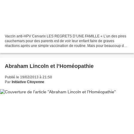
Vaccin anti-HPV Cervarix LES REGRETS D’UNE FAMILLE « L’un des pires
cauchemars pour des parents est de voir leur enfant faire de graves
réactions après une simple vaccination de routine. Mais pour beaucoup de
familles, ce n’est souvent qu’un début. Ce...
Abraham Lincoln et l’Homéopathie
Publié le 19/02/2013 à 21:50
Par
Initiative Citoyenne