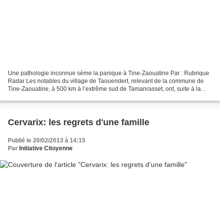
Une pathologie inconnue sème la panique à Tine-Zaouatine Par : Rubrique
Radar Les notables du village de Taouendert, relevant de la commune de
Tine-Zaouatine, à 500 km à l’extrême sud de Tamanrasset, ont, suite à la
propagation d’une maladie étrange à...
Cervarix: les regrets d'une famille
Publié le 20/02/2013 à 14:15
Par
Initiative Citoyenne