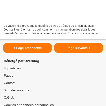
Le vaccin HiB provoque le diabète de type 1 : étude du British Medical
Journal Il est étonnant de voir comment la manipulation des statistiques
permet d’accorder un laissez-passer aux vaccins. En voici un exemple : une
étude affirme qu’il n’y a aucune...
< Page précédente
Page suivante >
Hébergé par Overblog
Top articles
Pages
Contact
Signaler un abus
C.G.U.
Cookies et données personnelles