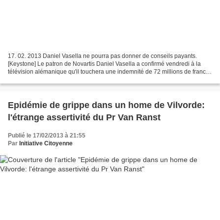
17. 02. 2013 Daniel Vasella ne pourra pas donner de conseils payants.
[Keystone] Le patron de Novartis Daniel Vasella a confirmé vendredi à la
télévision alémanique qu'il touchera une indemnité de 72 millions de francs
pour ne pas travailler pour la concurrence...
Epidémie de grippe dans un home de Vilvorde:
l'étrange assertivité du Pr Van Ranst
Publié le 17/02/2013 à 21:55
Par
Initiative Citoyenne