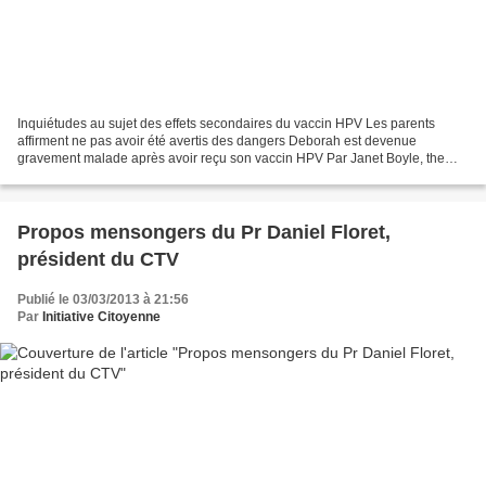
Inquiétudes au sujet des effets secondaires du vaccin HPV Les parents
affirment ne pas avoir été avertis des dangers Deborah est devenue
gravement malade après avoir reçu son vaccin HPV Par Janet Boyle, the
Sunday Post, 7 mars 2013 DES CENTAINES D’ECOLIERES...
Propos mensongers du Pr Daniel Floret,
président du CTV
Publié le 03/03/2013 à 21:56
Par
Initiative Citoyenne