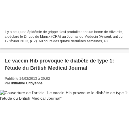
Il y a peu, une épidémie de grippe s’est produite dans un home de Vilvorde,
a déclaré le Dr Luc de Munck (CRA) au Journal du Médecin (Artsenkrant du
12 février 2013, p. 2). Au cours des quatre dernières semaines, 48
personnes ont manifesté des symptômes...
Le vaccin Hib provoque le diabète de type 1:
l'étude du British Medical Journal
Publié le 14/02/2013 à 20:02
Par
Initiative Citoyenne