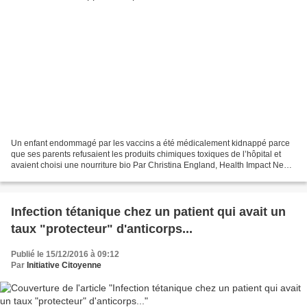
Un enfant endommagé par les vaccins a été médicalement kidnappé parce
que ses parents refusaient les produits chimiques toxiques de l’hôpital et
avaient choisi une nourriture bio Par Christina England, Health Impact News,
29 mai 2017 Chase Walker-Stevens Le...
Infection tétanique chez un patient qui avait un
taux "protecteur" d'anticorps...
Publié le 15/12/2016 à 09:12
Par
Initiative Citoyenne