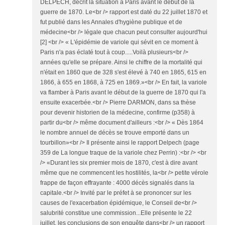
DELPECH, décrit la situation à Paris avant le début de la
guerre de 1870. Le<br /> rapport est daté du 22 juillet 1870 et
fut publié dans les Annales d'hygiène publique et de
médecine<br /> légale que chacun peut consulter aujourd'hui
[2] <br /> « L'épidémie de variole qui sévit en ce moment à
Paris n'a pas éclaté tout à coup.....Voilà plusieurs<br />
années qu'elle se prépare. Ainsi le chiffre de la mortalité qui
n'était en 1860 que de 328 s'est élevé à 740 en 1865, 615 en
1866, à 655 en 1868, à 725 en 1869.»<br /> En fait, la variole
va flamber à Paris avant le début de la guerre de 1870 qui l'a
ensuite exacerbée.<br /> Pierre DARMON, dans sa thèse
pour devenir historien de la médecine, confirme (p358) à
partir du<br /> même document d'ailleurs :<br /> « Dès 1864
le nombre annuel de décès se trouve emporté dans un
tourbillon»<br /> Il présente ainsi le rapport Delpech (page
359 de La longue traque de la variole chez Perrin) :<br /> <br
/> «Durant les six premier mois de 1870, c'est à dire avant
même que ne commencent les hostilités, la<br /> petite vérole
frappe de façon effrayante : 4000 décès signalés dans la
capitale.<br /> Invité par le préfet à se prononcer sur les
causes de l'exacerbation épidémique, le Conseil de<br />
salubrité constitue une commission...Elle présente le 22
juillet, les conclusions de son enquête dans<br /> un rapport