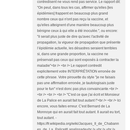
contredisent ne vous rend pas service. Le rapport dit:
"On peut, dans tous les cas, affirmer qu'elles [les
épidémies] frappent en beaucoup plus grand
nombre ceux qui n'ont pas reçu la vaccine, et
qu'elles atteignent d'une manière beaucoup plus
bénigne ceux à qui elle a été inoculée.", ou encore:
"il serait plus juste de dire qu'avec l'activité de
propagation, la vigueur de propagation que présente
l’épidémie actuelle, les désastres seraient terribles
si, dans une grande proportion, la vaccine ne
préservait pas ceux qui sont exposés à contracter la
maladie"<br /> <br /> Le rapport contredit
explicitement votre INTERPRÉTATION erronée de
cette phrase. Votre pirouette du style "je ne faisais
pas une affirmation erronée, je tautologisais juste
pour le fun" n'est donc pas plus convaincante.<br />
<br /> <br /> <br /> "C'est ce que j'ai écrit et Monsieur
de La Palice en aurait fait tout autant !"<br /> <br /> Ici
encore, vous faites erreur. C'est Bernard de La
Monnoye qui en aurait fait tout autant. Il aurait eu tort,
tout autant. -
https://fr.wikipedia.org/wiki/Jacques_II_de_Chabann
es_de_La_Palice#Lapalissade<br /> <br /> <br />