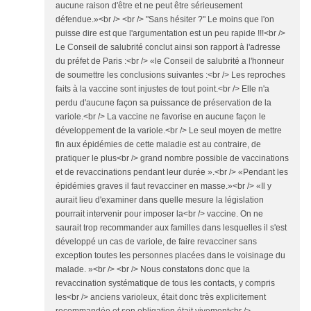
aucune raison d'être et ne peut être sérieusement
défendue.»<br /> <br /> "Sans hésiter ?" Le moins que l'on
puisse dire est que l'argumentation est un peu rapide !!!<br />
Le Conseil de salubrité conclut ainsi son rapport à l'adresse
du préfet de Paris :<br /> «le Conseil de salubrité a l'honneur
de soumettre les conclusions suivantes :<br /> Les reproches
faits à la vaccine sont injustes de tout point.<br /> Elle n'a
perdu d'aucune façon sa puissance de préservation de la
variole.<br /> La vaccine ne favorise en aucune façon le
développement de la variole.<br /> Le seul moyen de mettre
fin aux épidémies de cette maladie est au contraire, de
pratiquer le plus<br /> grand nombre possible de vaccinations
et de revaccinations pendant leur durée ».<br /> «Pendant les
épidémies graves il faut revacciner en masse.»<br /> «Il y
aurait lieu d'examiner dans quelle mesure la législation
pourrait intervenir pour imposer la<br /> vaccine. On ne
saurait trop recommander aux familles dans lesquelles il s'est
développé un cas de variole, de faire revacciner sans
exception toutes les personnes placées dans le voisinage du
malade. »<br /> <br /> Nous constatons donc que la
revaccination systématique de tous les contacts, y compris
les<br /> anciens varioleux, était donc très explicitement