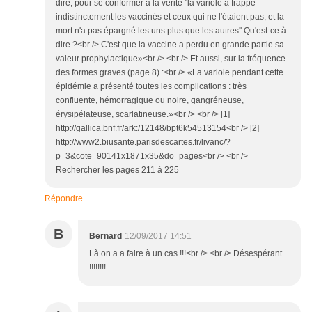
dire, pour se conformer à la vérité ''la variole a frappé
indistinctement les vaccinés et ceux qui ne l'étaient pas, et la
mort n'a pas épargné les uns plus que les autres'' Qu'est-ce à
dire ?<br /> C'est que la vaccine a perdu en grande partie sa
valeur prophylactique»<br /> <br /> Et aussi, sur la fréquence
des formes graves (page 8) :<br /> «La variole pendant cette
épidémie a présenté toutes les complications : très
confluente, hémorragique ou noire, gangréneuse,
érysipélateuse, scarlatineuse.»<br /> <br /> [1]
http://gallica.bnf.fr/ark:/12148/bpt6k54513154<br /> [2]
http://www2.biusante.parisdescartes.fr/livanc/?
p=3&cote=90141x1871x35&do=pages<br /> <br />
Rechercher les pages 211 à 225
Répondre
B
Bernard
12/09/2017 14:51
Là on a a faire à un cas !!!<br /> <br /> Désespérant
!!!!!!!!