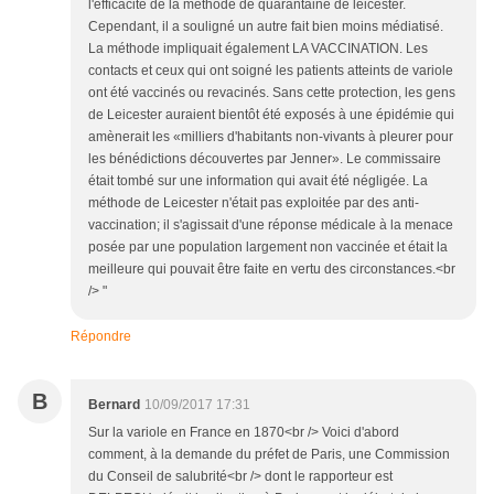
l'efficacité de la méthode de quarantaine de leicester.
Cependant, il a souligné un autre fait bien moins médiatisé.
La méthode impliquait également LA VACCINATION. Les
contacts et ceux qui ont soigné les patients atteints de variole
ont été vaccinés ou revacinés. Sans cette protection, les gens
de Leicester auraient bientôt été exposés à une épidémie qui
amènerait les «milliers d'habitants non-vivants à pleurer pour
les bénédictions découvertes par Jenner». Le commissaire
était tombé sur une information qui avait été négligée. La
méthode de Leicester n'était pas exploitée par des anti-
vaccination; il s'agissait d'une réponse médicale à la menace
posée par une population largement non vaccinée et était la
meilleure qui pouvait être faite en vertu des circonstances.<br
/> "
Répondre
B
Bernard
10/09/2017 17:31
Sur la variole en France en 1870<br /> Voici d'abord
comment, à la demande du préfet de Paris, une Commission
du Conseil de salubrité<br /> dont le rapporteur est