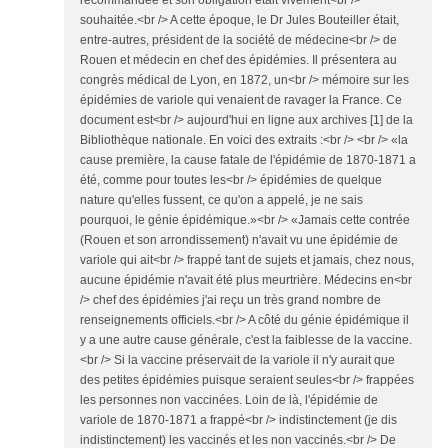
recommandée et son obligation était vivement<br />
souhaitée.<br /> A cette époque, le Dr Jules Bouteiller était,
entre-autres, président de la société de médecine<br /> de
Rouen et médecin en chef des épidémies. Il présentera au
congrès médical de Lyon, en 1872, un<br /> mémoire sur les
épidémies de variole qui venaient de ravager la France. Ce
document est<br /> aujourd'hui en ligne aux archives [1] de la
Bibliothèque nationale. En voici des extraits :<br /> <br /> «la
cause première, la cause fatale de l'épidémie de 1870-1871 a
été, comme pour toutes les<br /> épidémies de quelque
nature qu'elles fussent, ce qu'on a appelé, je ne sais
pourquoi, le génie épidémique.»<br /> «Jamais cette contrée
(Rouen et son arrondissement) n'avait vu une épidémie de
variole qui ait<br /> frappé tant de sujets et jamais, chez nous,
aucune épidémie n'avait été plus meurtrière. Médecins en<br
/> chef des épidémies j'ai reçu un très grand nombre de
renseignements officiels.<br /> A côté du génie épidémique il
y a une autre cause générale, c'est la faiblesse de la vaccine.
<br /> Si la vaccine préservait de la variole il n'y aurait que
des petites épidémies puisque seraient seules<br /> frappées
les personnes non vaccinées. Loin de là, l'épidémie de
variole de 1870-1871 a frappé<br /> indistinctement (je dis
indistinctement) les vaccinés et les non vaccinés.<br /> De