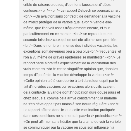
criblé de raisons creuses, d'opinions fausses et d'idées
confuses.»<br /> <br /> Le rapport Delpech se poursuit ainsi :
<br /> «On avait tort,sans contredit, de demander à la vaccine
de mieux protéger de la variole que la<br /> variole elle-
même, que l'on voit assez fréquemment encore, et tout
particulièrement en ce moment,<br /> se reproduire une
seconde fois chez ceux qui en ont été atteints une première.
<br /> Dans le nombre immense des individus vaccinés, les
exceptions sont devenues peu à peu plus<br /> fréquentes, et
l'on a vu même de graves épidémies se manifester.»<br /> Le
rapport parle alors très explicitement de la vaccination des
vrais contacts :<br /> «cette singulière opinion que, dans les
temps d'épidémie, la vaccine développe la variole»<br />
«Cette opinion a été corroborée à tort dans leur esprit par le
fait d'individus vaccinés ou revaccinés alors qu'ils avaient
déjà contracté la variole dont l'incubation dure douze jours et
chez lesquels, comme cela arrive constamment, la maladie
ne s'en développait pas moins à son heure régulière.»<br />
Le rapport affirme donc ici que cette vaccination pratiquée
dans ces conditions ne se montrait pas<br /> protectrice.<br />
«On peut affirmer sans hésiter que la crainte de voir la variole
se communiquer par la vaccine ou sous son influence n'a