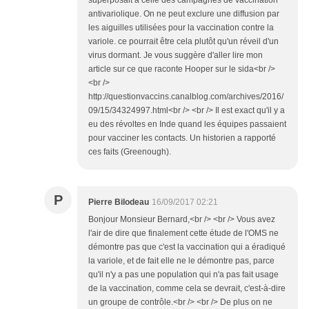
superposait à celle des campagnes de vaccination
antivariolique. On ne peut exclure une diffusion par
les aiguilles utilisées pour la vaccination contre la
variole. ce pourrait être cela plutôt qu'un réveil d'un
virus dormant. Je vous suggère d'aller lire mon
article sur ce que raconte Hooper sur le sida<br />
<br />
http://questionvaccins.canalblog.com/archives/2016/
09/15/34324997.html<br /> <br /> Il est exact qu'il y a
eu des révoltes en Inde quand les équipes passaient
pour vacciner les contacts. Un historien a rapporté
ces faits (Greenough).
P
Pierre Bilodeau
16/09/2017 02:21
Bonjour Monsieur Bernard,<br /> <br /> Vous avez
l'air de dire que finalement cette étude de l'OMS ne
démontre pas que c'est la vaccination qui a éradiqué
la variole, et de fait elle ne le démontre pas, parce
qu'il n'y a pas une population qui n'a pas fait usage
de la vaccination, comme cela se devrait, c'est-à-dire
un groupe de contrôle.<br /> <br /> De plus on ne