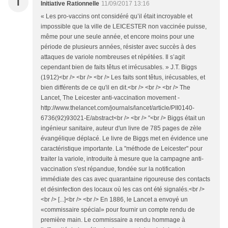
I
Initiative Rationnelle
11/09/2017 13:16
« Les pro-vaccins ont considéré qu’il était incroyable et
impossible que la ville de LEICESTER non vaccinée puisse,
même pour une seule année, et encore moins pour une
période de plusieurs années, résister avec succès à des
attaques de variole nombreuses et répétées. Il s’agit
cependant bien de faits têtus et irrécusables. » J.T. Biggs
(1912)<br /> <br /> <br /> Les faits sont têtus, irécusables, et
bien différents de ce qu'il en dit.<br /> <br /> <br /> The
Lancet, The Leicester anti-vaccination movement -
http://www.thelancet.com/journals/lancet/article/PII0140-
6736(92)93021-E/abstract<br /> <br /> "<br /> Biggs était un
ingénieur sanitaire, auteur d'un livre de 785 pages de zèle
évangélique déplacé. Le livre de Biggs met en évidence une
caractéristique importante. La "méthode de Leicester" pour
traiter la variole, introduite à mesure que la campagne anti-
vaccination s'est répandue, fondée sur la notification
immédiate des cas avec quarantaine rigoureuse des contacts
et désinfection des locaux où les cas ont été signalés.<br />
<br /> [...]<br /> <br /> En 1886, le Lancet a envoyé un
«commissaire spécial» pour fournir un compte rendu de
première main. Le commissaire a rendu hommage à