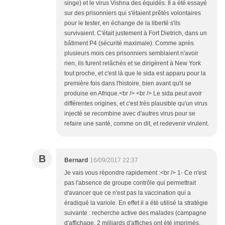
singe) et le virus Vishna des équidés. Il a été essayé
sur des prisonniers qui s'étaient prêtés volontaires
pour le tester, en échange de la liberté s'ils
survivaient. C'était justement à Fort Dietrich, dans un
bâtiment P4 (sécurité maximale). Comme après
plusieurs mois ces prisonniers semblaient n'avoir
rien, ils furent relâchés et se dirigèrent à New York
tout proche, et c'est là que le sida est apparu pour la
première fois dans l'histoire, bien avant qu'il se
produise en Afrique.<br /> <br /> Le sida peut avoir
différentes origines, et c'est très plausible qu'un virus
injecté se recombine avec d'autres virus pour se
refaire une santé, comme on dit, et redevenir virulent.
B
Bernard
16/09/2017 22:37
Je vais vous répondre rapidement :<br /> 1- Ce n'est
pas l'absence de groupe contrôle qui permettrait
d'avancer que ce n'est pas la vaccination qui a
éradiqué la variole. En effet il a été utilisé la stratégie
suivante : recherche active des malades (campagne
d'affichage, 2 milliards d'affiches ont été imprimés,