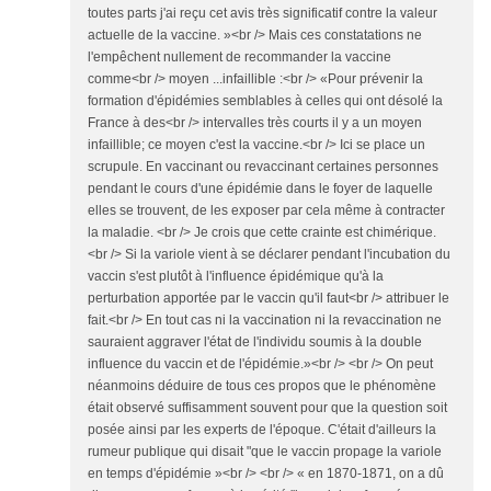
toutes parts j'ai reçu cet avis très significatif contre la valeur
actuelle de la vaccine. »<br /> Mais ces constatations ne
l'empêchent nullement de recommander la vaccine
comme<br /> moyen ...infaillible :<br /> «Pour prévenir la
formation d'épidémies semblables à celles qui ont désolé la
France à des<br /> intervalles très courts il y a un moyen
infaillible; ce moyen c'est la vaccine.<br /> Ici se place un
scrupule. En vaccinant ou revaccinant certaines personnes
pendant le cours d'une épidémie dans le foyer de laquelle
elles se trouvent, de les exposer par cela même à contracter
la maladie. <br /> Je crois que cette crainte est chimérique.
<br /> Si la variole vient à se déclarer pendant l'incubation du
vaccin s'est plutôt à l'influence épidémique qu'à la
perturbation apportée par le vaccin qu'il faut<br /> attribuer le
fait.<br /> En tout cas ni la vaccination ni la revaccination ne
sauraient aggraver l'état de l'individu soumis à la double
influence du vaccin et de l'épidémie.»<br /> <br /> On peut
néanmoins déduire de tous ces propos que le phénomène
était observé suffisamment souvent pour que la question soit
posée ainsi par les experts de l'époque. C'était d'ailleurs la
rumeur publique qui disait "que le vaccin propage la variole
en temps d'épidémie »<br /> <br /> « en 1870-1871, on a dû