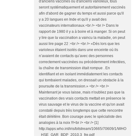
d'anciens vaccinés ou d'anciens varioleux, tous
seront systématiquement et autoritairement vaccinés
afin d'abord de gagner du temps et aussi parce qu'il
y a 20 langues en Inde et qu'il y avait des
vaccinateurs internationaux.<br /> <br /> Dans le
rapport de 1980 il y a à boire et à manger. Si on peut
y lire que la vaccination a vaincu la maladie, on peut
aussi lire page 22 :<br /> <br /> «Dès lors que les
varioleux étaient isolés dans une enceinte où ils
n’avaient de contacts qu’avec des personnes
correctement vaccinées ou précédemment infectées,
la chaîne de transmission était rompue . En
identifiant et en isolant immédiatement les contacts
qui tombaient malades, on dressait un obstacle à la
poursuite de la transmission.» <br /> <br />
Maintenant je vous laisse, mais n'oubliez pas que la
vaccination des vrais contacts mettait en présence le
virus sauvage et le virus de la vaccine et qu'on avait
constaté depuis très longtemps que cette rencontre
était délétère. Bon courage avec le spécialiste des
analogies à la noix !!!<br /> <br /> [1]
http://apps.who.int/iris/bitstream/10665/70609/1/WHO
_HSE_GAR_BDP_2010.3_fre.pdf