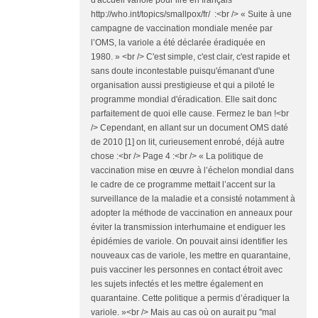
d'accueil variole pour lire en français
http://who.int/topics/smallpox/fr/ :<br /> « Suite à une
campagne de vaccination mondiale menée par
l’OMS, la variole a été déclarée éradiquée en
1980. » <br /> C'est simple, c'est clair, c'est rapide et
sans doute incontestable puisqu'émanant d'une
organisation aussi prestigieuse et qui a piloté le
programme mondial d'éradication. Elle sait donc
parfaitement de quoi elle cause. Fermez le ban !<br
/> Cependant, en allant sur un document OMS daté
de 2010 [1] on lit, curieusement enrobé, déjà autre
chose :<br /> Page 4 :<br /> « La politique de
vaccination mise en œuvre à l’échelon mondial dans
le cadre de ce programme mettait l’accent sur la
surveillance de la maladie et a consisté notamment à
adopter la méthode de vaccination en anneaux pour
éviter la transmission interhumaine et endiguer les
épidémies de variole. On pouvait ainsi identifier les
nouveaux cas de variole, les mettre en quarantaine,
puis vacciner les personnes en contact étroit avec
les sujets infectés et les mettre également en
quarantaine. Cette politique a permis d’éradiquer la
variole. »<br /> Mais au cas où on aurait pu ''mal