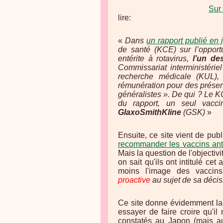
Sur
lire:
«
Dans
un rapport publié en 
de santé (KCE) sur l’opportu
entérite à rotavirus,
l’un de
Commissariat interministériel
recherche médicale (KUL), 
rémunération pour des présent
généralistes
». De qui ? Le KC
du rapport, un seul vacci
GlaxoSmithKline
(GSK)
»
Ensuite, ce site vient de pub
recommander les vaccins an
Mais la question de l'objectiv
on sait qu'ils ont intitulé cet 
moins l'image des vaccins
proactive
au sujet de sa déci
Ce site donne évidemment la 
essayer de faire croire qu'il
constatés au Japon (mais au