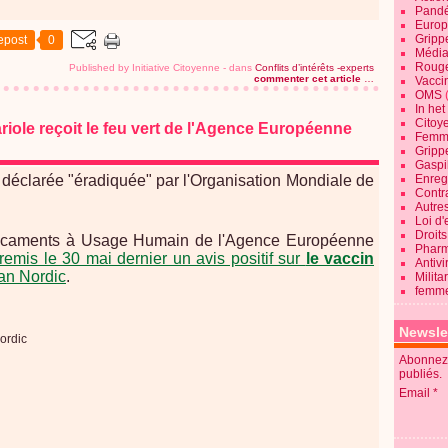
Pandé
Europ
Gripp
epost
0
Média
Roug
Published by Initiative Citoyenne
-
dans
Conflits d’intérêts -experts
commenter cet article
…
Vaccin
OMS
In he
Citoy
riole reçoit le feu vert de l'Agence Européenne
Femme
Gripp
Gaspil
té déclarée "éradiquée" par l'Organisation Mondiale de
Enregi
Contra
Autre
Loi d'
Droits
dicaments à Usage Humain de l'Agence Européenne
Pharm
remis le 30 mai dernier un avis positif sur
le vaccin
Antivi
an Nordic
.
Milita
femme
Newsle
Abonnez-
publiés.
Email