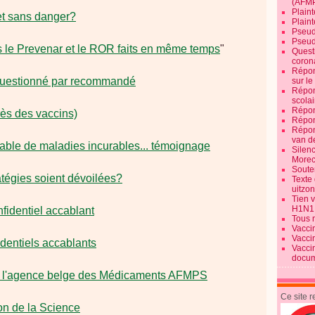
(AFM
Plaint
 et sans danger?
Plain
Pseud
Pseud
s le Prevenar et le ROR faits en même temps
"
Quest
corona
Répon
 questionné par recommandé
sur l
Répon
scolai
Répon
près des vaccins)
Répon
Répon
van d
able de maladies incurables... témoignage
Silen
Morec
Souten
atégies soient dévoilées?
Texte 
uitzo
Tien 
H1N1
nfidentiel accablant
Tous 
Vacci
Vacci
dentiels accablants
Vacci
docum
à l'agence belge des Médicaments AFMPS
Ce site 
ion de la Science