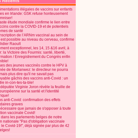
s Récents
mentations illégales de vaccins sur enfants
es en Irlande: GSK refuse honteusement
emniser!
aste étude mondiale confirme le lien entre
ccins contre la COVID-19 et de potentiels
èmes de santé
anscription de l’ARNm vaccinal au sein de
 est possible au niveau du cerveau, confirme
Didier Raoult
ent exceptionnel, les 14, 15 &16 avril, à
 la Victoire des Fourmis: santé, liberté,
ormation / Enregistrement du Congrès enfin
ible!
ses des jeunes vaccinés contre le HPV à
énée de Morlanwez: le directeur ne pourra
ais plus dire qu'il ne savait pas
oyable gâchis des vaccins anti-Covid : un
re in-con-tes-ta-ble!
députée Virginie Joron révèle la feuille de
européenne sur la santé et l'identité
ique!
s anti-Covid: confirmation des effets
daires graves
nécessaire que jamais de s'opposer à toute
tion vaccinale Covid!
 dans les parlements belges de notre
on nationale "Pas d'obligation vaccinale
 le Covid-19!", déjà signée par plus de 42
elges!