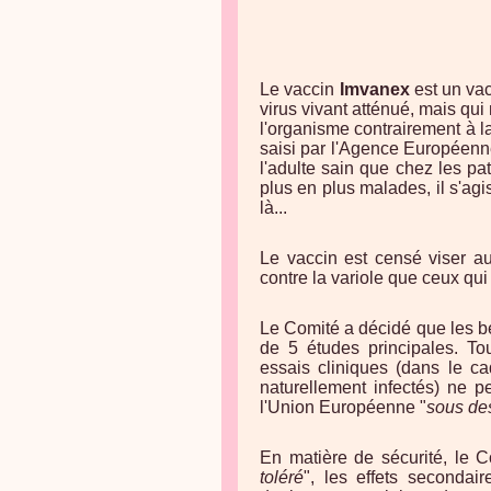
Le vaccin
Imvanex
est un vac
virus vivant atténué, mais qui 
l'organisme contrairement à 
saisi par l'Agence Européenne
l'adulte sain que chez les p
plus en plus malades, il s'agi
là...
Le vaccin est censé viser au
contre la variole que ceux qu
Le Comité a décidé que les bé
de 5 études principales. To
essais cliniques (dans le ca
naturellement infectés) ne 
l'Union Européenne "
sous de
En matière de sécurité, le C
toléré
", les effets secondai