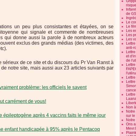
Grippe
risque
Infanr
de G
Ingré
Le co
tions un peu plus consistantes et étayées, on se
Le fil
Les e
ve Citoyenne qui signale et commente de nombreuses
Les pr
ais qui donne aussi la parole à de nombreux acteurs
Les v
 souvent exclus des grands médias (des victimes, des
Lettr
anti-r
tc).
Lettre
et d'i
de l'u
 sérieux de ce site et du discours du Pr Van Ranst à
Lettr
s" de notre site, mais aussi aux 23 articles suivants par
FAPEO
l'utéru
Lettre
Lettr
Simone
raiment problème: les officiels le savent
cancer
Lettr
Laana
out carrément de vous!
Libert
Non à 
Notre
e épileptogène après 4 vaccins faits le même jour
sur l
Notre
Ons a
Mevr.
'une enfant handicapée à 95% après le Pentacoq
Plain