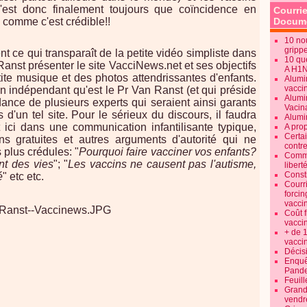
n'est donc finalement toujours que coïncidence en
Courrie
 comme c'est crédible!!
Docume
10 no
gripp
nt ce qui transparaît de la petite vidéo simpliste dans
10 qu
Ranst présenter le site VacciNews.net et ses objectifs
A H1
tite musique et des photos attendrissantes d'enfants.
Alumi
vaccin
n indépendant qu'est le Pr Van Ranst (et qui préside
Alumi
ance de plusieurs experts qui seraient ainsi garants
Vacin
 d'un tel site. Pour le sérieux du discours, il faudra
Alumi
t ici dans une communication infantilisante typique,
A pro
Certa
ons gratuites et autres arguments d'autorité qui ne
contre
 plus crédules: "
Pourquoi faire vacciner vos enfants?
Commen
nt des vies
"; "
Les vaccins ne causent pas l'autisme,
libert
Consti
é
" etc etc.
Courr
forcin
vacci
Coût 
vacci
+ de 
vacci
Décisi
Enquêt
Pande
Feuill
Grand
vendr