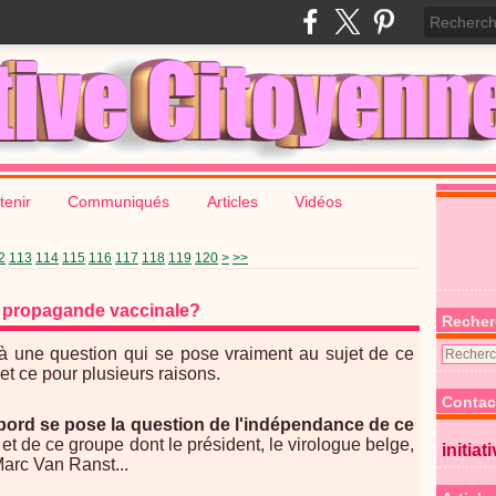
tenir
Communiqués
Articles
Vidéos
130
140
150
160
170
180
190
200
2
113
114
115
116
117
118
119
120
>
>>
u propagande vaccinale?
Recher
là une question qui se pose vraiment au sujet de ce
 et ce pour plusieurs raisons.
Contac
bord se pose la question de l'indépendance de ce
et de ce groupe dont le président, le virologue belge,
initiat
arc Van Ranst...