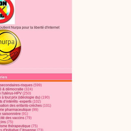
outient Nurpa pour la liberté d'internet
ries
s secondaires-risques
(599)
té & démocratie
(324)
e l'utérus-HPV
(250)
 à tout prix (idéologie du)
(190)
ts d’intérêts -experts
(102)
nation des enfants-crèches
(101)
trie pharmaceutique
(99)
e saisonnière
(91)
cité des vaccins
(79)
cins
(75)
lisme thérapeutique
(75)
s d'Initiative Citoyenne
(73)