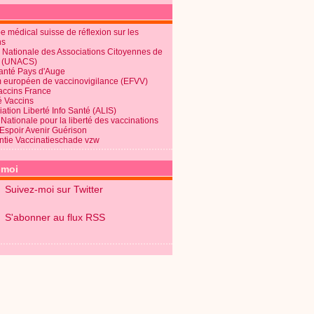
 médical suisse de réflexion sur les
ns
 Nationale des Associations Citoyennes de
é (UNACS)
Santé Pays d'Auge
 européen de vaccinovigilance (EFVV)
Vaccins France
é Vaccins
ation Liberté Info Santé (ALIS)
Nationale pour la liberté des vaccinations
 Espoir Avenir Guérison
ntie Vaccinatieschade vzw
-moi
Suivez-moi sur Twitter
S'abonner au flux RSS