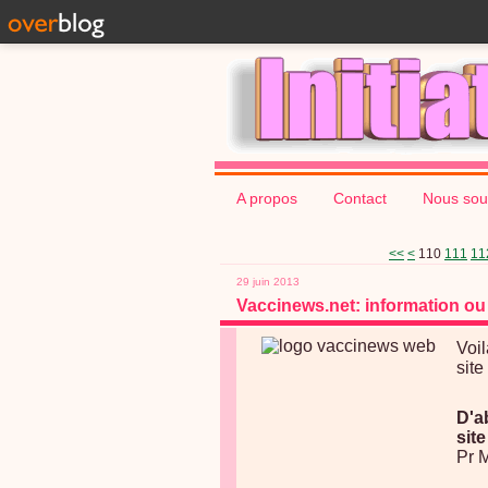
A propos
Contact
Nous sou
100
<<
<
110
111
11
29 juin 2013
Vaccinews.net: information o
V
oi
site
D'a
site
Pr M