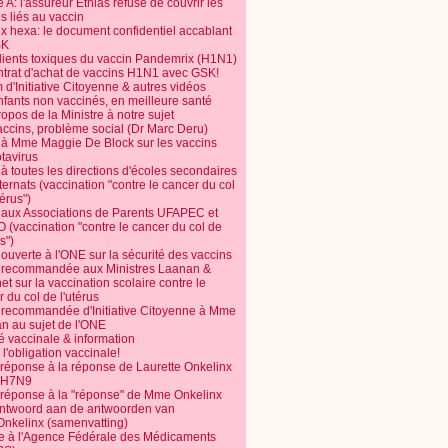
 A: l'assureur Ethias refuse de couvrir les
s liés au vaccin
ix hexa: le document confidentiel accablant
SK
dients toxiques du vaccin Pandemrix (H1N1)
ntrat d'achat de vaccins H1N1 avec GSK!
m d'Initiative Citoyenne & autres vidéos
nfants non vaccinés, en meilleure santé
opos de la Ministre à notre sujet
accins, problème social (Dr Marc Deru)
e à Mme Maggie De Block sur les vaccins
otavirus
 à toutes les directions d'écoles secondaires
nternats (vaccination "contre le cancer du col
térus")
e aux Associations de Parents UFAPEC et
 (vaccination "contre le cancer du col de
s")
 ouverte à l'ONE sur la sécurité des vaccins
e recommandée aux Ministres Laanan &
t sur la vaccination scolaire contre le
 du col de l'utérus
e recommandée d'Initiative Citoyenne à Mme
n au sujet de l'ONE
é vaccinale & information
l'obligation vaccinale!
 réponse à la réponse de Laurette Onkelinx
e H7N9
 réponse à la "réponse" de Mme Onkelinx
ntwoord aan de antwoorden van
Onkelinx (samenvatting)
te à l'Agence Fédérale des Médicaments