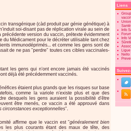
Liens
Groupe
vacci
Union
cin transgénique (càd produit par génie génétique) à
Sant
n'induit soi-disant pas de réplication virale au sein de
Info 
la précédente version du vaccin, prétexte évidemment
Forum
Info 
 du Médicament pour le décréter utilisable tant chez
Sûret
atients immunodéprimés... et comme les gens sont de
Associ
ssait de ne pas "perdre" toutes ces cibles vaccinales-
Ligue 
Nello
Preve
tant les gens qui n'ont encore jamais été vaccinés
Suivez
i ont déjà été précédemment vaccinés.
néfices étaient plus grands que les risques sur base
utefois, comme la variole n'existe plus et que des
dre desquels les gens auraient la possibilité d'être
peuvent être menés, ce vaccin a été approuvé dans
s circonstances exceptionnelles
".
omité affirme que le vaccin est "
généralement bien
res les plus courants étant des maux de tête, des