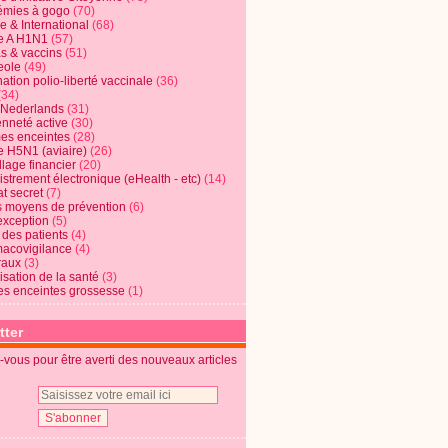
mies à gogo
(70)
e & International
(68)
e A H1N1
(57)
s & vaccins
(51)
eole
(49)
ation polio-liberté vaccinale
(36)
(34)
t Nederlands
(31)
enneté active
(30)
s enceintes
(28)
e H5N1 (aviaire)
(26)
lage financier
(20)
strement électronique (eHealth - etc)
(14)
t secret
(7)
s moyens de prévention
(6)
exception
(5)
 des patients
(4)
acovigilance
(4)
raux
(3)
risation de la santé
(3)
s enceintes grossesse
(1)
tter
vous pour être averti des nouveaux articles