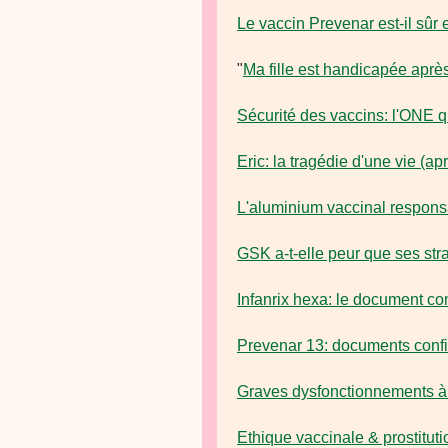
Le vaccin Prevenar est-il sûr
"
Ma fille est handicapée aprè
Sécurité des vaccins: l'ONE
Eric: la tragédie d'une vie (a
L'aluminium vaccinal respons
GSK a-t-elle peur que ses str
Infanrix hexa: le document co
Prevenar 13: documents confi
Graves dysfonctionnements 
Ethique vaccinale & prostitut