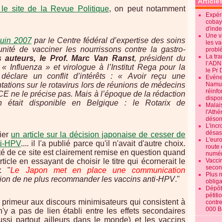
Article
 le site de la Revue Politique
, on peut notamment
Expéri
cobay
d'ind
Une v
juin 2007
par le Centre fédéral d’expertise des soins
les va
nité de vacciner les nourrissons contre la gastro-
probl
La tr
s auteurs, le Prof. Marc Van Ranst
, président du
l’ADN
 « Influenza » et virologue à l’Institut Rega pour la
le Pr 
déclare un conflit d’intérêts : «
Avoir reçu une
Evénem
ations sur le rotavirus lors de réunions de médecins
Namur:
réinf
E ne le précise pas. Mais à l’époque de la rédaction
dispon
n était disponible en Belgique : le Rotarix de
Malai
l'Ath
désorm
L'incr
désast
lier
un article sur la décision japonaise de cesser de
L'euro
ti-HPV
.... il l'a publié parce qu'il n'avait d'autre choix.
route 
ité de ce site est clairement remise en question quand
numér
article en essayant de choisir le titre qui écornerait le
Vaccin
secon
: "
Le Japon met en place une communication
Plus 
sion de ne plus recommander les vaccins anti-HPV
."
obliga
Dépôt
pétiti
primeur aux discours minimisateurs qui consistent à
contre
000 B
 n'y a pas de lien établi entre les effets secondaires
ssi partout ailleurs dans le monde) et les vaccins