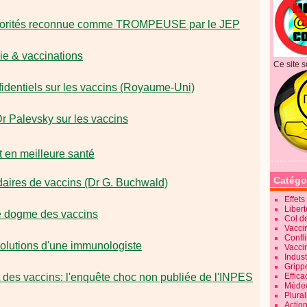
autorités reconnue comme TROMPEUSE par le JEP
ie & vaccinations
Ce site s
dentiels sur les vaccins (Royaume-Uni)
Dr Palevsky sur les vaccins
 en meilleure santé
Catégo
daires de vaccins (Dr G. Buchwald)
Effet
Liber
e dogme des vaccins
Col d
Vaccin
Confli
solutions d'une immunologiste
Vacci
Indus
Gripp
des vaccins: l'enquête choc non publiée de l'INPES
Effica
Méde
Plura
Action