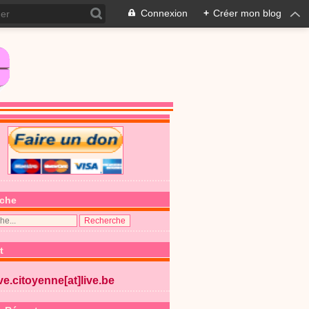
Connexion
+
Créer mon blog
che
t
ive.citoyenne[at]live.be