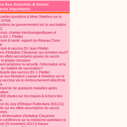
rs Aux Autorités & Autres
nts Importants
uvelles questions à Mme Onkelinx sur la
e H7N9
estions au gouvernement sur la vaccination
N1
nium, champs électromagnétiques et
s (Dr J. Pilette)
nium & santé: rapport du Réseau Choix
al
nium & vaccins (Dr Jean Pilette)
pos d'Initiative Citoyenne: qui sommes nous?
ins effets secondaires graves du vaccin
 la grippe classique
t améliorer la sécurité, l'information et la
é en matière de vaccination?
tuants des vaccins (Dr J. Pilette)
ier aux Ministres Laanan & Onkelinx sur le
g vaccinal via le remboursement sélectif de
ns
financier de quelques maladies après
nation
1000 études sur les risques & échecs des
ns
on du Jury d'Ethique Publicitaire (9/11/11)
e sur les effets secondaires du vaccin
mrix
e d'information d'Initiative Citoyenne
e conférence sur la médecine autoritaire le
edi 29 novembre 2013 à Namur