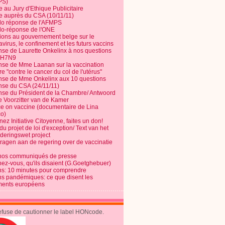
PS)
e au Jury d'Ethique Publicitaire
te auprès du CSA (10/11/11)
o réponse de l'AFMPS
o-réponse de l'ONE
ions au gouvernement belge sur le
virus, le confinement et les futurs vaccins
se de Laurette Onkelinx à nos questions
e H7N9
se de Mme Laanan sur la vaccination
re "contre le cancer du col de l'utérus"
se de Mme Onkelinx aux 10 questions
se du CSA (24/11/11)
se du Président de la Chambre/ Antwoord
e Voorzitter van de Kamer
ce on vaccine (documentaire de Lina
o)
ez Initiative Citoyenne, faites un don!
du projet de loi d'exception/ Text van het
nderingswet project
vragen aan de regering over de vaccinatie
nos communiqués de presse
nez-vous, qu'ils disaient (G.Goetghebuer)
ns: 10 minutes pour comprendre
ns pandémiques: ce que disent les
ents européens
refuse de cautionner le label HONcode.