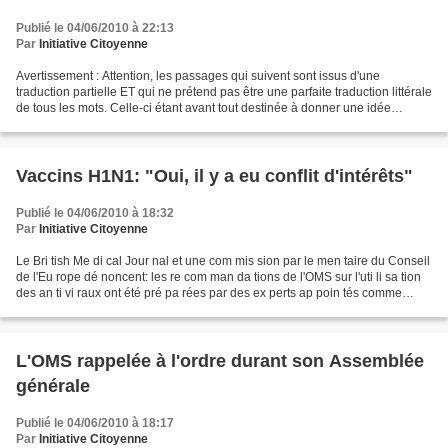
Publié le 04/06/2010 à 22:13
Par
Initiative Citoyenne
Avertissement : Attention, les passages qui suivent sont issus d'une
traduction partielle ET qui ne prétend pas être une parfaite traduction littérale
de tous les mots. Celle-ci étant avant tout destinée à donner une idée
globale du message que cette...
Vaccins H1N1: "Oui, il y a eu conflit d'intérêts"
Publié le 04/06/2010 à 18:32
Par
Initiative Citoyenne
Le Bri tish Me di cal Jour nal et une com mis sion par le men taire du Conseil
de l'Eu rope dé noncent: les re com man da tions de l'OMS sur l'uti li sa tion
des an ti vi raux ont été pré pa rées par des ex perts ap poin tés comme
consul tants par les...
L'OMS rappelée à l'ordre durant son Assemblée
générale
Publié le 04/06/2010 à 18:17
Par
Initiative Citoyenne