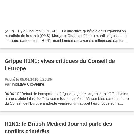
(AFP) – Il y a 3 heures GENEVE — La directrice générale de l'Organisation
mondiale de la santé (OMS), Margaret Chan, a défendu mardi sa gestion de
la grippe pandémique H1N1, niant fermement avoir été influencée par les
laboratoires pharmaceutiques. "Permettez-moi...
Grippe H1N1: vives critiques du Conseil de
l'Europe
Publié le 05/06/2010 à 20:35
Par
Initiative Citoyenne
04.06.10 "Défaut de transparence", "gaspillage de l'argent public", "incitation
à une crainte injustifiée" : la commission santé de l'Assemblée parlementaire
du Conseil de l'Europe a adopté vendredi un rapport très critique sur la
gestion de la pandémie...
H1N1: le British Medical Journal parle des
conflits d'intérêts