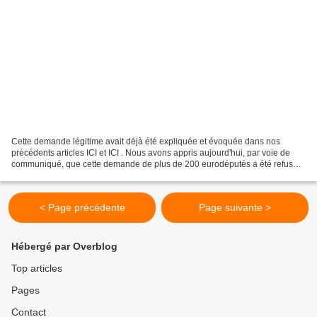
Cette demande légitime avait déjà été expliquée et évoquée dans nos
précédents articles ICI et ICI . Nous avons appris aujourd'hui, par voie de
communiqué, que cette demande de plus de 200 eurodéputés a été refusée
par le PPE (= parti populaire européen...
< Page précédente
Page suivante >
Hébergé par Overblog
Top articles
Pages
Contact