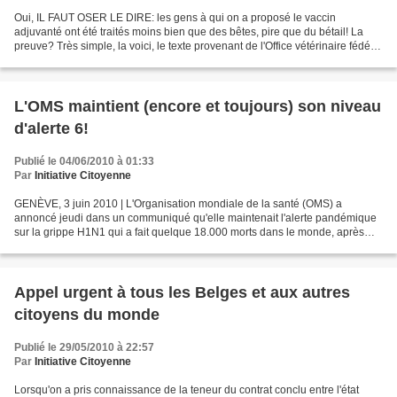
Oui, IL FAUT OSER LE DIRE: les gens à qui on a proposé le vaccin
adjuvanté ont été traités moins bien que des bêtes, pire que du bétail! La
preuve? Très simple, la voici, le texte provenant de l'Office vétérinaire fédéral
suisse, tout ce qu'il y a de...
L'OMS maintient (encore et toujours) son niveau
d'alerte 6!
Publié le 04/06/2010 à 01:33
Par
Initiative Citoyenne
GENÈVE, 3 juin 2010 | L'Organisation mondiale de la santé (OMS) a
annoncé jeudi dans un communiqué qu'elle maintenait l'alerte pandémique
sur la grippe H1N1 qui a fait quelque 18.000 morts dans le monde, après
consultation de son comité d'urgence. AFP...
Appel urgent à tous les Belges et aux autres
citoyens du monde
Publié le 29/05/2010 à 22:57
Par
Initiative Citoyenne
Lorsqu'on a pris connaissance de la teneur du contrat conclu entre l'état