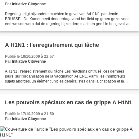
Par
Initiative Citoyenne
Regering krijgt bijzondere machten in geval van A/H1N1-pandemie
BRUSSEL De Kamer heeft donderdagavond het licht op groen gezet voor
een wetsontwerp dat de regering bijzondere machten geeft in het geval van
een pandemie van de Mexicaanse griep. Dat gebeurde...
A H1N1 : l'enregistrement qui fâche
Publié le 18/10/2009 à 22:57
Par
Initiative Citoyenne
AH1N1 : l'enregistrement qui fâche Les réactions ont fusé, ces derniers
jours, sur l'organisation de la vaccination AH1N1. Parmi les (nombreux)
sujets abordés, un élément unit les généralistes dans la crispation et la
démotivation : l'enregistrement obligatoire....
Les pouvoirs spéciaux en cas de grippe A H1N1
Publié le 17/10/2009 à 21:50
Par
Initiative Citoyenne