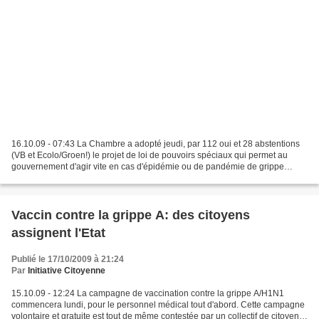
16.10.09 - 07:43 La Chambre a adopté jeudi, par 112 oui et 28 abstentions
(VB et Ecolo/Groen!) le projet de loi de pouvoirs spéciaux qui permet au
gouvernement d'agir vite en cas d'épidémie ou de pandémie de grippe
A/H1N1. Il donne au gouvernement des...
Vaccin contre la grippe A: des citoyens
assignent l'Etat
Publié le 17/10/2009 à 21:24
Par
Initiative Citoyenne
15.10.09 - 12:24 La campagne de vaccination contre la grippe A/H1N1
commencera lundi, pour le personnel médical tout d'abord. Cette campagne
volontaire et gratuite est tout de même contestée par un collectif de citoyens,