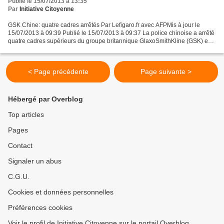
Publié le 15/07/2013 à 13:35
Par
Initiative Citoyenne
GSK Chine: quatre cadres arrêtés Par Lefigaro.fr avec AFPMis à jour le
15/07/2013 à 09:39 Publié le 15/07/2013 à 09:37 La police chinoise a arrêté
quatre cadres supérieurs du groupe britannique GlaxoSmithKline (GSK) en
Chine,soupçonnés de corruption,...
< Page précédente
Page suivante >
Hébergé par Overblog
Top articles
Pages
Contact
Signaler un abus
C.G.U.
Cookies et données personnelles
Préférences cookies
Voir le profil de Initiative Citoyenne sur le portail Overblog