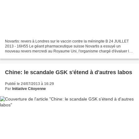
Novartis: revers à Londres sur le vaccin contre la méningite B 24 JUILLET
2013 - 16H55 Le géant pharmaceutique suisse Novartis a essuyé un
nouveau revers mercredi au Royaume Uni, l'organisme chargé d'évaluer les
vaccins ayant décidé pour l'instant de...
Chine: le scandale GSK s'étend à d'autres labos
Publié le 24/07/2013 à 16:29
Par
Initiative Citoyenne