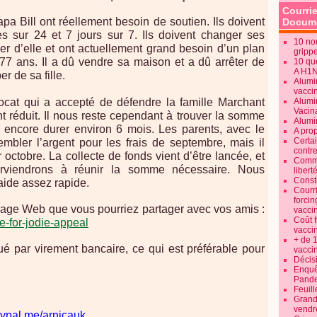
Courrie
a Bill ont réellement besoin de soutien. Ils doivent
Docume
s sur 24 et 7 jours sur 7. Ils doivent changer ses
10 no
r d’elle et ont actuellement grand besoin d’un plan
gripp
a 77 ans. Il a dû vendre sa maison et a dû arrêter de
10 qu
A H1
r de sa fille.
Alumi
vaccin
avocat qui a accepté de défendre la famille Marchant
Alumi
Vacin
t réduit. Il nous reste cependant à trouver la somme
Alumi
it encore durer environ 6 mois. Les parents, avec le
A pro
Certa
bler l’argent pour les frais de septembre, mais il
contre
r octobre. La collecte de fonds vient d’être lancée, et
Commen
rviendrons à réunir la somme nécessaire. Nous
libert
Consti
ide assez rapide.
Courr
forcin
a page Web que vous pourriez partager avec vos amis :
vacci
Coût 
ce-for-jodie-appeal
vacci
+ de 
ué par virement bancaire, ce qui est préférable pour
vacci
Décisi
Enquêt
Pande
Feuill
Grand
vendr
aypal.me/arnicauk