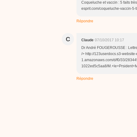
Coqueluche et vaccin : 5 faits trè
esprit.com/coqueluche-vaccin-5-fa
Répondre
C
Claude
07/10/2017 10:17
Dr André FOUGEROUSSE : Lettre au
/> http://123userdocs.s3-website-
1.amazonaws.com/d/f0/33/2834
1022ed5c5aa8/M.+le+Prsident+M
Répondre