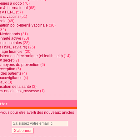
mies à gogo
(70)
e & International
(68)
e A H1N1
(57)
s & vaccins
(51)
eole
(49)
ation polio-liberté vaccinale
(36)
(34)
t Nederlands
(31)
enneté active
(30)
s enceintes
(28)
e H5N1 (aviaire)
(26)
lage financier
(20)
strement électronique (eHealth - etc)
(14)
t secret
(7)
s moyens de prévention
(6)
exception
(5)
 des patients
(4)
acovigilance
(4)
raux
(3)
risation de la santé
(3)
s enceintes grossesse
(1)
tter
vous pour être averti des nouveaux articles