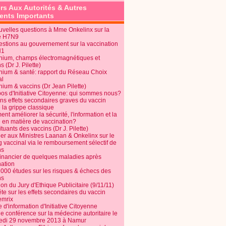
rs Aux Autorités & Autres
nts Importants
uvelles questions à Mme Onkelinx sur la
e H7N9
estions au gouvernement sur la vaccination
N1
nium, champs électromagnétiques et
s (Dr J. Pilette)
nium & santé: rapport du Réseau Choix
al
nium & vaccins (Dr Jean Pilette)
pos d'Initiative Citoyenne: qui sommes nous?
ins effets secondaires graves du vaccin
 la grippe classique
t améliorer la sécurité, l'information et la
é en matière de vaccination?
tuants des vaccins (Dr J. Pilette)
ier aux Ministres Laanan & Onkelinx sur le
g vaccinal via le remboursement sélectif de
ns
financier de quelques maladies après
nation
1000 études sur les risques & échecs des
ns
on du Jury d'Ethique Publicitaire (9/11/11)
e sur les effets secondaires du vaccin
mrix
e d'information d'Initiative Citoyenne
e conférence sur la médecine autoritaire le
edi 29 novembre 2013 à Namur