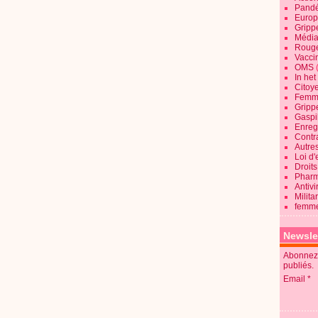
Pandé
Europ
Gripp
Média
Roug
Vaccin
OMS
In he
Citoy
Femme
Gripp
Gaspil
Enregi
Contra
Autre
Loi d'
Droits
Pharm
Antivi
Milita
femme
Newsle
Abonnez-
publiés.
Email