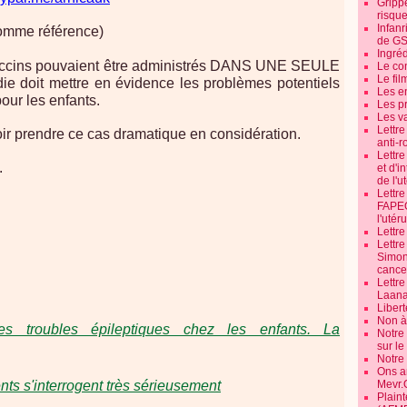
Grippe
risque
Infanr
comme référence)
de G
Ingré
accins pouvaient être administrés DANS UNE SEULE
Le co
Le fil
doit mettre en évidence les problèmes potentiels
Les e
pour les enfants.
Les pr
Les v
Lettr
ir prendre ce cas dramatique en considération.
anti-r
Lettre
.
et d'i
de l'u
Lettr
FAPEO
l'utéru
Lettre
Lettr
Simone
cancer
Lettr
Laana
Libert
Non à 
es troubles épileptiques chez les enfants. La
Notre
sur l
Notre
Ons a
nts s'interrogent très sérieusement
Mevr.
Plain