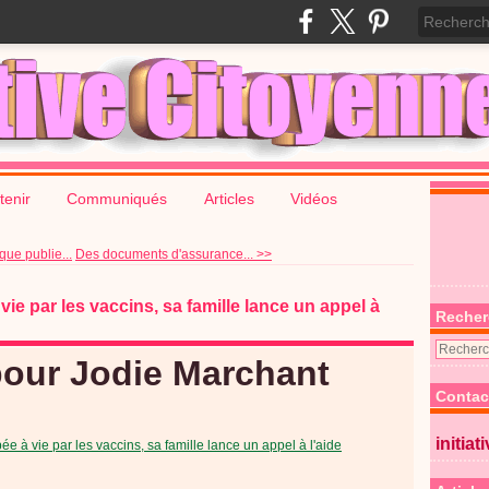
tenir
Communiqués
Articles
Vidéos
que publie...
Des documents d'assurance... >>
ie par les vaccins, sa famille lance un appel à
Recher
pour Jodie Marchant
Contac
initiat