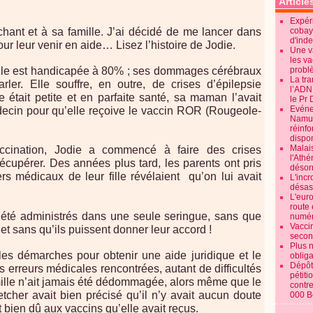
Article
Expéri
chant et à sa famille. J’ai décidé de me lancer dans
cobay
d'ind
r leur venir en aide… Lisez l’histoire de Jodie.
Une v
les va
Elle est handicapée à 80% ; ses dommages cérébraux
probl
La tr
ler. Elle souffre, en outre, de crises d’épilepsie
l’ADN
 était petite et en parfaite santé, sa maman l’avait
le Pr 
Evénem
ecin pour qu’elle reçoive le vaccin ROR (Rougeole-
Namur:
réinf
dispon
Malai
ccination, Jodie a commencé à faire des crises
l'Ath
récupérer. Des années plus tard, les parents ont pris
désorm
s médicaux de leur fille révélaient qu’on lui avait
L'incr
désast
L'euro
route 
 été administrés dans une seule seringue, sans que
numér
Vaccin
 et sans qu’ils puissent donner leur accord !
secon
Plus 
es démarches pour obtenir une aide juridique et le
obliga
Dépôt
erreurs médicales rencontrées, autant de difficultés
pétiti
famille n’ait jamais été dédommagée, alors même que le
contre
tcher avait bien précisé qu’il n’y avait aucun doute
000 B
 bien dû aux vaccins qu’elle avait reçus.