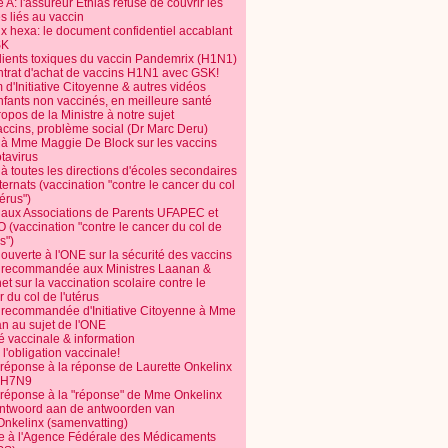
 A: l'assureur Ethias refuse de couvrir les
s liés au vaccin
ix hexa: le document confidentiel accablant
SK
dients toxiques du vaccin Pandemrix (H1N1)
ntrat d'achat de vaccins H1N1 avec GSK!
m d'Initiative Citoyenne & autres vidéos
nfants non vaccinés, en meilleure santé
opos de la Ministre à notre sujet
accins, problème social (Dr Marc Deru)
e à Mme Maggie De Block sur les vaccins
otavirus
 à toutes les directions d'écoles secondaires
nternats (vaccination "contre le cancer du col
térus")
e aux Associations de Parents UFAPEC et
 (vaccination "contre le cancer du col de
s")
 ouverte à l'ONE sur la sécurité des vaccins
e recommandée aux Ministres Laanan &
t sur la vaccination scolaire contre le
 du col de l'utérus
e recommandée d'Initiative Citoyenne à Mme
n au sujet de l'ONE
é vaccinale & information
l'obligation vaccinale!
 réponse à la réponse de Laurette Onkelinx
e H7N9
 réponse à la "réponse" de Mme Onkelinx
ntwoord aan de antwoorden van
Onkelinx (samenvatting)
te à l'Agence Fédérale des Médicaments