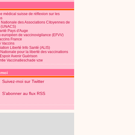
 médical suisse de réflexion sur les
ns
 Nationale des Associations Citoyennes de
é (UNACS)
Santé Pays d'Auge
 européen de vaccinovigilance (EFVV)
Vaccins France
é Vaccins
ation Liberté Info Santé (ALIS)
Nationale pour la liberté des vaccinations
 Espoir Avenir Guérison
ntie Vaccinatieschade vzw
-moi
Suivez-moi sur Twitter
S'abonner au flux RSS