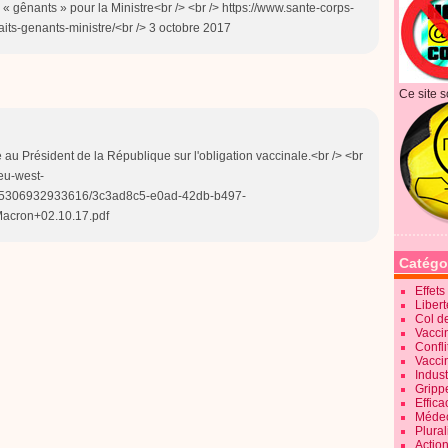
s « gênants » pour la Ministre<br /> <br /> https://www.sante-corps-
its-genants-ministre/<br /> 3 octobre 2017
Ce site s
 Président de la République sur l'obligation vaccinale.<br /> <br
eu-west-
45306932933616/3c3ad8c5-e0ad-42db-b497-
acron+02.10.17.pdf
Catégo
Effet
Liber
Col d
Vaccin
Confli
Vacci
Indus
Gripp
Effica
Méde
Plura
Action