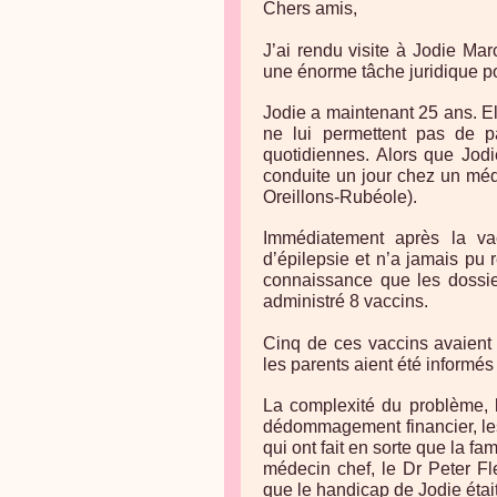
Chers amis,
J’ai rendu visite à Jodie Mar
une énorme tâche juridique pou
Jodie a maintenant 25 ans. 
ne lui permettent pas de par
quotidiennes. Alors que Jodie
conduite un jour chez un méd
Oreillons-Rubéole).
Immédiatement après la va
d’épilepsie et n’a jamais pu 
connaissance que les dossier
administré 8 vaccins.
Cinq de ces vaccins avaient
les parents aient été informés
La complexité du problème, l
dédommagement financier, les 
qui ont fait en sorte que la 
médecin chef, le Dr Peter Fle
que le handicap de Jodie était