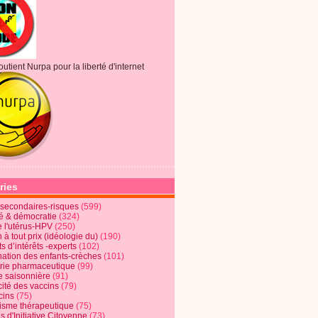
outient Nurpa pour la liberté d'internet
ries
s secondaires-risques
(599)
té & démocratie
(324)
e l'utérus-HPV
(250)
 à tout prix (idéologie du)
(190)
ts d’intérêts -experts
(102)
nation des enfants-crèches
(101)
trie pharmaceutique
(99)
e saisonnière
(91)
cité des vaccins
(79)
cins
(75)
lisme thérapeutique
(75)
s d'Initiative Citoyenne
(73)