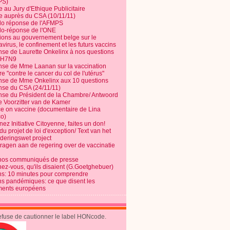
PS)
e au Jury d'Ethique Publicitaire
te auprès du CSA (10/11/11)
o réponse de l'AFMPS
o-réponse de l'ONE
ions au gouvernement belge sur le
virus, le confinement et les futurs vaccins
se de Laurette Onkelinx à nos questions
e H7N9
se de Mme Laanan sur la vaccination
re "contre le cancer du col de l'utérus"
se de Mme Onkelinx aux 10 questions
se du CSA (24/11/11)
se du Président de la Chambre/ Antwoord
e Voorzitter van de Kamer
ce on vaccine (documentaire de Lina
o)
ez Initiative Citoyenne, faites un don!
du projet de loi d'exception/ Text van het
nderingswet project
vragen aan de regering over de vaccinatie
nos communiqués de presse
nez-vous, qu'ils disaient (G.Goetghebuer)
ns: 10 minutes pour comprendre
ns pandémiques: ce que disent les
ents européens
refuse de cautionner le label HONcode.