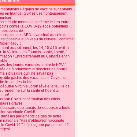
s Récents
mentations illégales de vaccins sur enfants
es en Irlande: GSK refuse honteusement
emniser!
aste étude mondiale confirme le lien entre
ccins contre la COVID-19 et de potentiels
èmes de santé
anscription de l’ARNm vaccinal au sein de
 est possible au niveau du cerveau, confirme
Didier Raoult
ent exceptionnel, les 14, 15 &16 avril, à
 la Victoire des Fourmis: santé, liberté,
ormation / Enregistrement du Congrès enfin
ible!
ses des jeunes vaccinés contre le HPV à
énée de Morlanwez: le directeur ne pourra
ais plus dire qu'il ne savait pas
oyable gâchis des vaccins anti-Covid : un
re in-con-tes-ta-ble!
députée Virginie Joron révèle la feuille de
européenne sur la santé et l'identité
ique!
s anti-Covid: confirmation des effets
daires graves
nécessaire que jamais de s'opposer à toute
tion vaccinale Covid!
 dans les parlements belges de notre
on nationale "Pas d'obligation vaccinale
 le Covid-19!", déjà signée par plus de 42
elges!