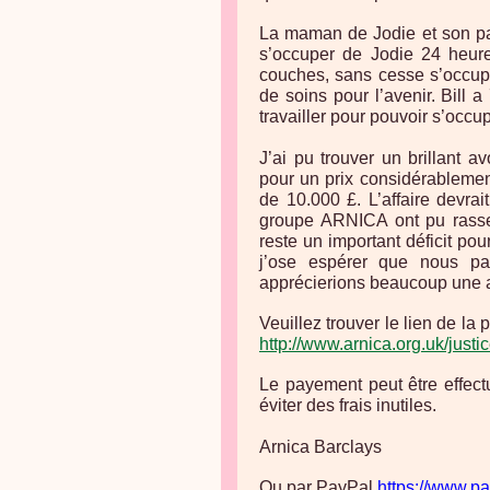
La maman de Jodie et son pap
s’occuper de Jodie 24 heure
couches, sans cesse s’occupe
de soins pour l’avenir. Bill 
travailler pour pouvoir s’occupe
J’ai pu trouver un brillant 
pour un prix considérablemen
de 10.000 £. L’affaire devra
groupe ARNICA ont pu rassem
reste un important déficit pou
j’ose espérer que nous pa
apprécierions beaucoup une a
Veuillez trouver le lien de l
http://www.arnica.org.uk/justi
Le payement peut être effect
éviter des frais inutiles.
Arnica Barclays
Ou par PayPal
https://www.p