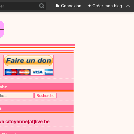
Connexion
+
Créer mon blog
che
t
ive.citoyenne[at]live.be