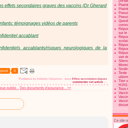
(AFM
Plaint
ns effets secondaires graves des vaccins (Dr Gherard
Plain
Pseud
Pseud
Quest
 enfants: témoignages vidéos de parents
corona
Répon
sur l
nfidentiel accablant
Répon
scolai
Répon
identiels accablants/risques neurologiques de la
Répon
Répon
van d
Silen
Morec
Souten
epost
0
Texte 
uitzo
Published by Initiative Citoyenne
-
dans
Effets secondaires-risques
Tien 
commenter cet article
…
H1N1
que publie...
Des documents d'assurance... >>
Tous 
Vacci
Vacci
Vacci
docum
Ce site 