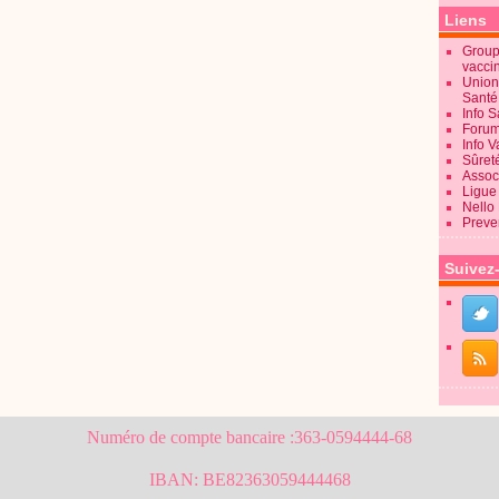
Liens
Groupe
vacci
Union
Sant
Info 
Forum
Info 
Sûret
Associ
Ligue 
Nello
Preve
Suivez
Numéro de compte bancaire :363-0594444-68
IBAN: BE82363059444468