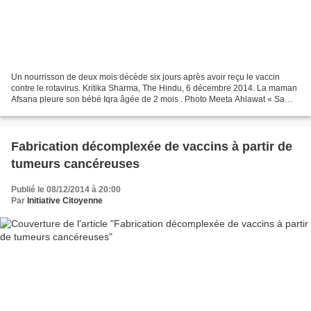
Un nourrisson de deux mois décède six jours après avoir reçu le vaccin
contre le rotavirus. Kritika Sharma, The Hindu, 6 décembre 2014. La maman
Afsana pleure son bébé Iqra âgée de 2 mois . Photo Meeta Ahlawat « Sa
santé a commencé à se détériorer très...
Fabrication décomplexée de vaccins à partir de
tumeurs cancéreuses
Publié le 08/12/2014 à 20:00
Par
Initiative Citoyenne