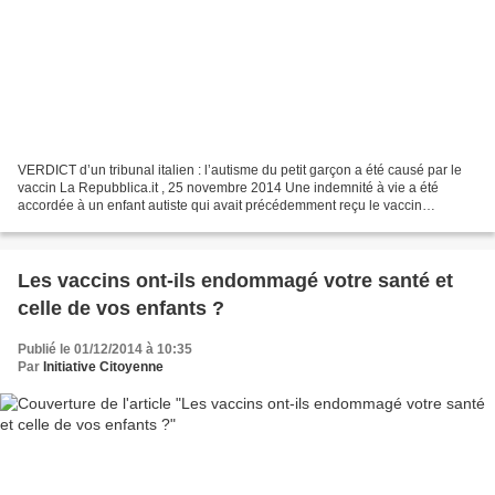
VERDICT d’un tribunal italien : l’autisme du petit garçon a été causé par le
vaccin La Repubblica.it , 25 novembre 2014 Une indemnité à vie a été
accordée à un enfant autiste qui avait précédemment reçu le vaccin
hexavalent. Par Alessandra Corica et Franco...
Les vaccins ont-ils endommagé votre santé et
celle de vos enfants ?
Publié le 01/12/2014 à 10:35
Par
Initiative Citoyenne