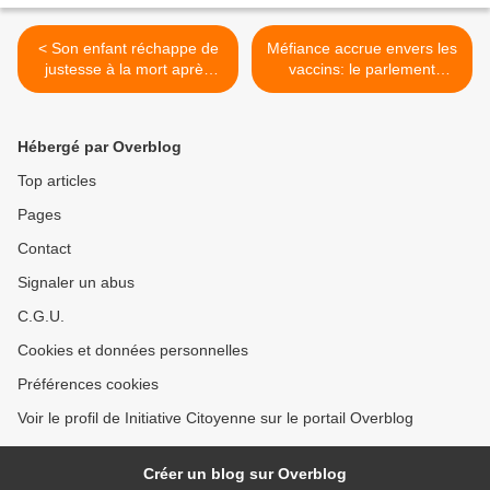
< Son enfant réchappe de
Méfiance accrue envers les
justesse à la mort après
vaccins: le parlement
vaccination et reste
européen veut la censure >
handicapée: encore un
témoignage édifiant!
Hébergé par Overblog
Top articles
Pages
Contact
Signaler un abus
C.G.U.
Cookies et données personnelles
Préférences cookies
Voir le profil de Initiative Citoyenne sur le portail Overblog
Créer un blog sur Overblog