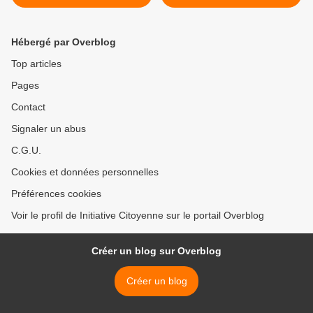
avoir reçu 8 vaccins !!
vaccins: le pédiatre
américain Palevsky tire la
sonnette d'alarme >
Hébergé par Overblog
Top articles
Pages
Contact
Signaler un abus
C.G.U.
Cookies et données personnelles
Préférences cookies
Voir le profil de Initiative Citoyenne sur le portail Overblog
Créer un blog sur Overblog
Créer un blog