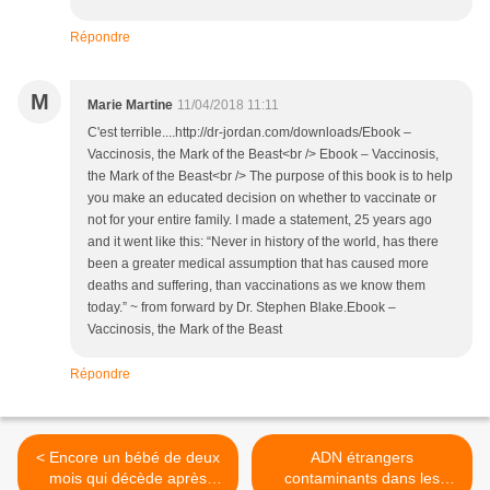
Répondre
M
Marie Martine
11/04/2018 11:11
C'est terrible....http://dr-jordan.com/downloads/Ebook –
Vaccinosis, the Mark of the Beast<br /> Ebook – Vaccinosis,
the Mark of the Beast<br /> The purpose of this book is to help
you make an educated decision on whether to vaccinate or
not for your entire family. I made a statement, 25 years ago
and it went like this: “Never in history of the world, has there
been a greater medical assumption that has caused more
deaths and suffering, than vaccinations as we know them
today.” ~ from forward by Dr. Stephen Blake.Ebook –
Vaccinosis, the Mark of the Beast
Répondre
< Encore un bébé de deux
ADN étrangers
mois qui décède après
contaminants dans les