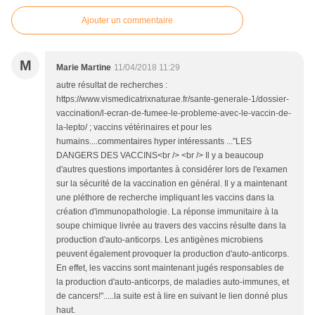
Ajouter un commentaire
M
Marie Martine
11/04/2018 11:29
autre résultat de recherches :
https://www.vismedicatrixnaturae.fr/sante-generale-1/dossier-
vaccination/l-ecran-de-fumee-le-probleme-avec-le-vaccin-de-
la-lepto/ ; vaccins vétérinaires et pour les
humains....commentaires hyper intéressants ..."LES
DANGERS DES VACCINS<br /> <br /> Il y a beaucoup
d'autres questions importantes à considérer lors de l'examen
sur la sécurité de la vaccination en général. Il y a maintenant
une pléthore de recherche impliquant les vaccins dans la
création d'immunopathologie. La réponse immunitaire à la
soupe chimique livrée au travers des vaccins résulte dans la
production d'auto-anticorps. Les antigènes microbiens
peuvent également provoquer la production d'auto-anticorps.
En effet, les vaccins sont maintenant jugés responsables de
la production d'auto-anticorps, de maladies auto-immunes, et
de cancers!".....la suite est à lire en suivant le lien donné plus
haut.