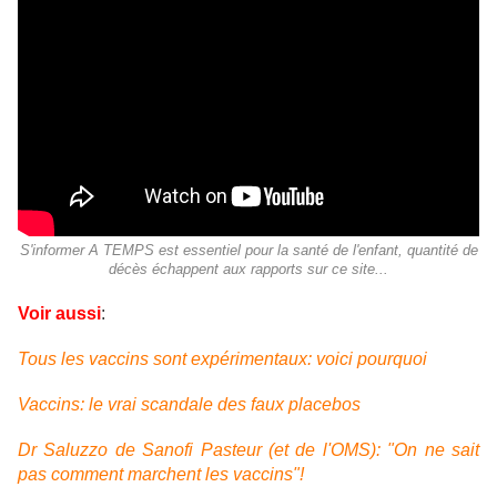
S'informer A TEMPS est essentiel pour la santé de l'enfant, quantité de
décès échappent aux rapports sur ce site...
Voir aussi
:
Tous les vaccins sont expérimentaux: voici pourquoi
Vaccins: le vrai scandale des faux placebos
Dr Saluzzo de Sanofi Pasteur (et de l'OMS): "On ne sait
pas comment marchent les vaccins"!