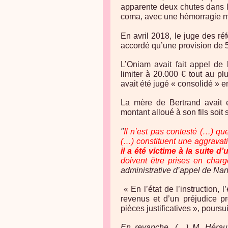
apparente deux chutes dans l
coma, avec une hémorragie m
En avril 2018, le juge des ré
accordé qu’une provision de 
L’Oniam avait fait appel de 
limiter à 20.000 € tout au plus
avait été jugé « consolidé » en
La mère de Bertrand avait 
montant alloué à son fils soit
"
Il n’est pas contesté (…) que
(…) constituent une aggravati
il a été victime à la suite d
doivent être prises en charg
administrative d’appel de Na
« En l’état de l’instruction,
revenus et d’un préjudice pr
pièces justificatives », poursu
En revanche, (…) M. Hérault