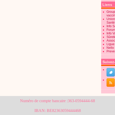
Liens
Groupe
vacci
Union
Sant
Info 
Forum
Info 
Sûret
Associ
Ligue 
Nello
Preve
Suivez
Numéro de compte bancaire :363-0594444-68
IBAN: BE82363059444468