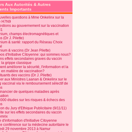
rs Aux Autorités & Autres
nts Importants
uvelles questions à Mme Onkelinx sur la
e H7N9
estions au gouvernement sur la vaccination
N1
nium, champs électromagnétiques et
s (Dr J. Pilette)
nium & santé: rapport du Réseau Choix
al
nium & vaccins (Dr Jean Pilette)
pos d'Initiative Citoyenne: qui sommes nous?
ins effets secondaires graves du vaccin
 la grippe classique
t améliorer la sécurité, l'information et la
é en matière de vaccination?
tuants des vaccins (Dr J. Pilette)
ier aux Ministres Laanan & Onkelinx sur le
g vaccinal via le remboursement sélectif de
ns
financier de quelques maladies après
nation
1000 études sur les risques & échecs des
ns
on du Jury d'Ethique Publicitaire (9/11/11)
e sur les effets secondaires du vaccin
mrix
e d'information d'Initiative Citoyenne
e conférence sur la médecine autoritaire le
edi 29 novembre 2013 à Namur