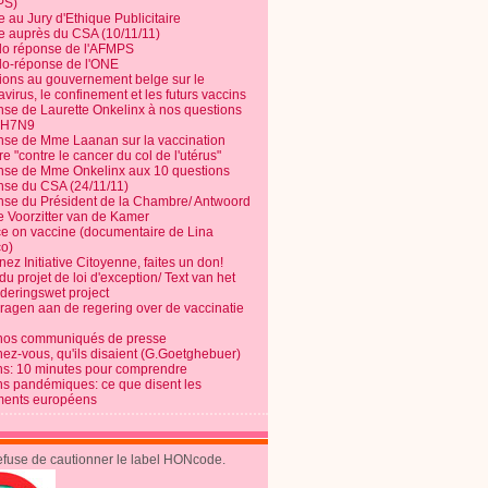
PS)
e au Jury d'Ethique Publicitaire
te auprès du CSA (10/11/11)
o réponse de l'AFMPS
o-réponse de l'ONE
ions au gouvernement belge sur le
virus, le confinement et les futurs vaccins
se de Laurette Onkelinx à nos questions
e H7N9
se de Mme Laanan sur la vaccination
re "contre le cancer du col de l'utérus"
se de Mme Onkelinx aux 10 questions
se du CSA (24/11/11)
se du Président de la Chambre/ Antwoord
e Voorzitter van de Kamer
ce on vaccine (documentaire de Lina
o)
ez Initiative Citoyenne, faites un don!
du projet de loi d'exception/ Text van het
nderingswet project
vragen aan de regering over de vaccinatie
nos communiqués de presse
nez-vous, qu'ils disaient (G.Goetghebuer)
ns: 10 minutes pour comprendre
ns pandémiques: ce que disent les
ents européens
refuse de cautionner le label HONcode.