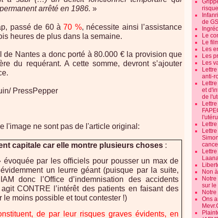
Grippe
l permanent arrêté en 1986.
»
risque
Infanr
de G
ap, passé de 60 à
70 %
, nécessite ainsi l’assistance
Ingré
rois heures de plus dans la semaine.
Le co
Le fil
Les e
l de Nantes a donc porté à 80.000 € la provision que
Les pr
ère du requérant. A cette somme, devront s’ajouter
Les v
Lettr
ce.
anti-r
Lettre
et d'i
uin/ PressPepper
de l'u
Lettr
FAPEO
l'utéru
Lettre
 l'image ne sont pas de l'article original:
Lettr
Simone
nt capitale car elle montre plusieurs choses
:
cancer
Lettr
Laana
» évoquée par les officiels pour pousser un max de
Libert
 évidemment un leurre géant (puisque par la suite,
Non à 
Notre
NIAM donc l’Office d’indemnisation des accidents
sur l
 agit CONTRE l’intérêt des patients en faisant des
Notre
le moins possible et tout contester !)
Ons a
Mevr.
Plain
onstituent, de par leur risques graves évidents, en