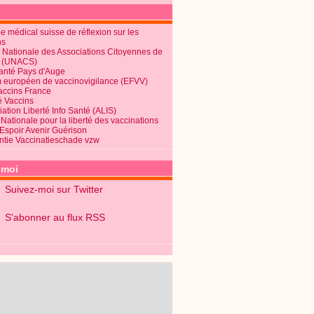
 médical suisse de réflexion sur les
ns
 Nationale des Associations Citoyennes de
é (UNACS)
Santé Pays d'Auge
 européen de vaccinovigilance (EFVV)
Vaccins France
é Vaccins
ation Liberté Info Santé (ALIS)
Nationale pour la liberté des vaccinations
 Espoir Avenir Guérison
ntie Vaccinatieschade vzw
-moi
Suivez-moi sur Twitter
S'abonner au flux RSS