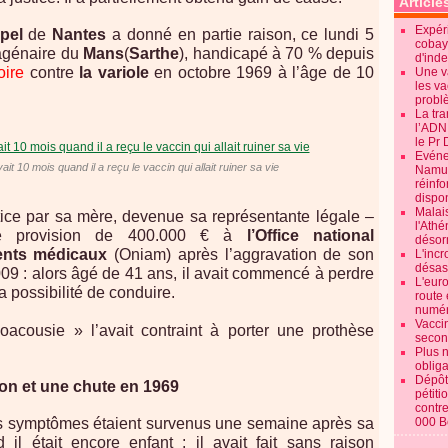
Article
Expéri
ppel
de
Nantes
a donné en partie raison, ce lundi 5
cobay
agénaire du
Mans
(
Sarthe
), handicapé à 70 % depuis
d'ind
oire
contre
la variole
en octobre 1969 à l’âge de 10
Une v
les va
probl
La tr
l’ADN
le Pr 
Evénem
it 10 mois quand il a reçu le vaccin qui allait ruiner sa vie
Namur:
réinf
dispon
Malai
tice par sa mère, devenue sa représentante légale –
l'Ath
une provision de 400.000 € à
l’Office national
désorm
ents médicaux
(Oniam) après l’aggravation de son
L'incr
désast
09 : alors âgé de 41 ans, il avait commencé à perdre
L'euro
la possibilité de conduire.
route 
numér
Vaccin
acousie » l’avait contraint à porter une prothèse
secon
Plus 
obliga
Dépôt
on et une chute en 1969
pétiti
contre
000 B
rs symptômes étaient survenus une semaine après sa
il était encore enfant : il avait fait sans raison