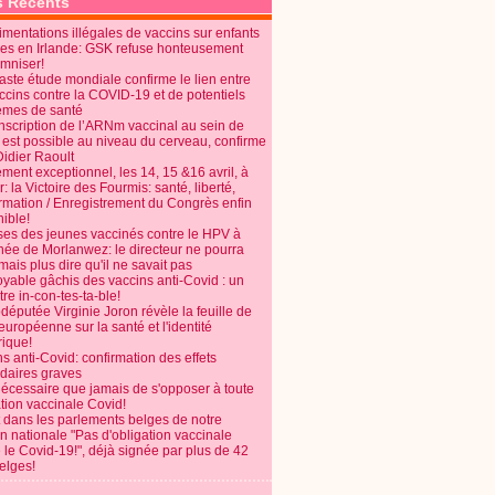
s Récents
mentations illégales de vaccins sur enfants
es en Irlande: GSK refuse honteusement
emniser!
aste étude mondiale confirme le lien entre
ccins contre la COVID-19 et de potentiels
èmes de santé
anscription de l’ARNm vaccinal au sein de
 est possible au niveau du cerveau, confirme
Didier Raoult
ent exceptionnel, les 14, 15 &16 avril, à
 la Victoire des Fourmis: santé, liberté,
ormation / Enregistrement du Congrès enfin
ible!
ses des jeunes vaccinés contre le HPV à
énée de Morlanwez: le directeur ne pourra
ais plus dire qu'il ne savait pas
oyable gâchis des vaccins anti-Covid : un
re in-con-tes-ta-ble!
députée Virginie Joron révèle la feuille de
européenne sur la santé et l'identité
ique!
s anti-Covid: confirmation des effets
daires graves
nécessaire que jamais de s'opposer à toute
tion vaccinale Covid!
 dans les parlements belges de notre
on nationale "Pas d'obligation vaccinale
 le Covid-19!", déjà signée par plus de 42
elges!