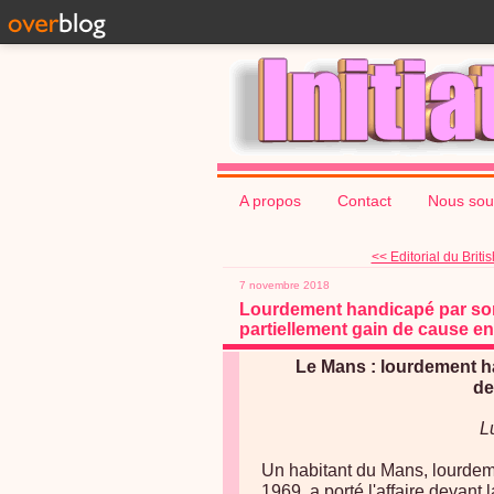
A propos
Contact
Nous sou
<< Editorial du Britis
7 novembre 2018
Lourdement handicapé par son v
partiellement gain de cause en
Le Mans : lourdement ha
de
L
Un habitant du Mans, lourdem
1969, a porté l'affaire devant 