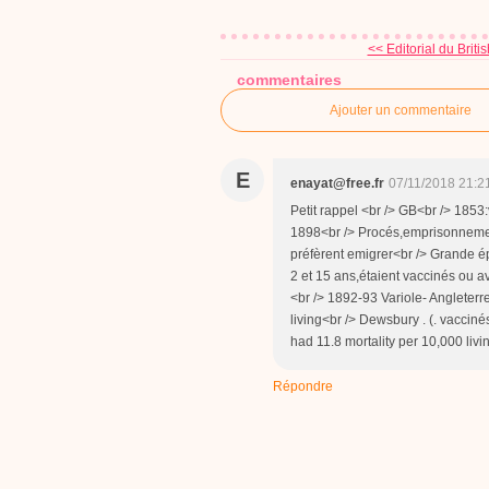
<< Editorial du Britis
commentaires
Ajouter un commentaire
E
enayat@free.fr
07/11/2018 21:2
Petit rappel <br /> GB<br /> 1853
1898<br /> Procés,emprisonnemen
préfèrent emigrer<br /> Grande 
2 et 15 ans,étaient vaccinés ou a
<br /> 1892-93 Variole- Angleterre
living<br /> Dewsbury . (. vacciné
had 11.8 mortality per 10,000 living
Répondre