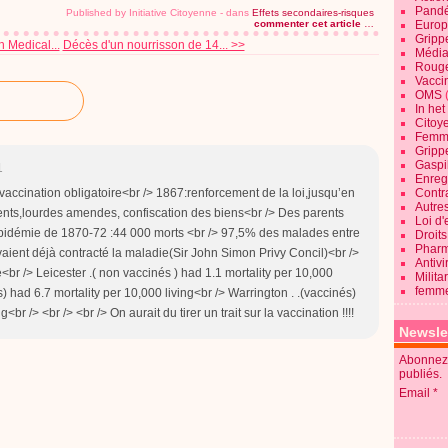
Pandé
Published by Initiative Citoyenne
-
dans
Effets secondaires-risques
Europ
commenter cet article
…
Gripp
h Medical...
Décès d'un nourrisson de 14... >>
Média
Roug
Vaccin
OMS
In he
Citoy
Femme
Gripp
Gaspil
1
Enregi
Contra
:vaccination obligatoire<br /> 1867:renforcement de la loi,jusqu’en
Autre
ts,lourdes amendes, confiscation des biens<br /> Des parents
Loi d'
épidémie de 1870-72 :44 000 morts <br /> 97,5% des malades entre
Droits
Pharm
vaient déjà contracté la maladie(Sir John Simon Privy Concil)<br />
Antivi
<br /> Leicester .( non vaccinés ) had 1.1 mortality per 10,000
Milita
femme
s) had 6.7 mortality per 10,000 living<br /> Warrington . .(vaccinés)
<br /> <br /> <br /> On aurait du tirer un trait sur la vaccination !!!!
Newsle
Abonnez-
publiés.
Email