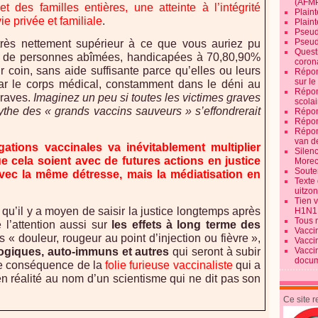
(AFM
 des familles entières, une atteinte à l’intégrité
Plaint
ie privée et familiale
.
Plain
Pseud
Pseud
 très nettement supérieur à ce que vous auriez pu
Quest
on de personnes abîmées, handicapées à 70,80,90%
corona
 coin, sans aide suffisante parce qu’elles ou leurs
Répon
sur l
ar le corps médical, constamment dans le déni au
Répon
graves.
Imaginez un peu si toutes les victimes graves
scolai
ythe des « grands vaccins sauveurs » s’effondrerait
Répon
Répon
Répon
van d
gations vaccinales va inévitablement multiplier
Silen
e cela soient avec de futures actions en justice
Morec
Souten
vec la même détresse, mais la médiatisation en
Texte 
uitzo
Tien 
 qu’il y a moyen de saisir la justice longtemps après
H1N1
Tous 
e l’attention aussi sur
les effets à long terme des
Vacci
s « douleur, rougeur au point d’injection ou fièvre »,
Vacci
ogiques, auto-immuns et autres
qui seront à subir
Vacci
docum
e conséquence de la
folie furieuse vaccinaliste
qui a
n réalité au nom d’un scientisme qui ne dit pas son
Ce site 