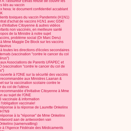
 A: l'assureur Ethias refuse de couvrir les
s liés au vaccin
ix hexa: le document confidentiel accablant
SK
dients toxiques du vaccin Pandemrix (H1N1)
ntrat d'achat de vaccins H1N1 avec GSK!
m d'Initiative Citoyenne & autres vidéos
nfants non vaccinés, en meilleure santé
opos de la Ministre à notre sujet
accins, problème social (Dr Marc Deru)
e à Mme Maggie De Block sur les vaccins
otavirus
 à toutes les directions d'écoles secondaires
nternats (vaccination "contre le cancer du col
térus")
e aux Associations de Parents UFAPEC et
 (vaccination "contre le cancer du col de
s")
 ouverte à l'ONE sur la sécurité des vaccins
e recommandée aux Ministres Laanan &
t sur la vaccination scolaire contre le
 du col de l'utérus
e recommandée d'Initiative Citoyenne à Mme
n au sujet de l'ONE
é vaccinale & information
l'obligation vaccinale!
 réponse à la réponse de Laurette Onkelinx
e H7N9
 réponse à la "réponse" de Mme Onkelinx
ntwoord aan de antwoorden van
Onkelinx (samenvatting)
te à l'Agence Fédérale des Médicaments