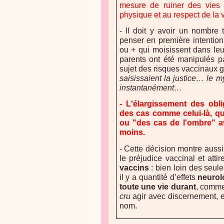
mesure de ruiner des vies et
physique et au respect de la v
- Il doit y avoir un nombre
penser en première intenti
ou + qui moisissent dans leur
parents ont été manipulés p
sujet des risques vaccinaux 
saisissaient la justice… le m
instantanément…
- L'élargissement des obli
des cas comme celui-là, qu
ou "des cas de l'ombre" a
moins.
- Cette décision montre aussi
le préjudice vaccinal et attir
vaccins
: bien loin des seule
il y a quantité d’effets
neurol
toute une vie durant
, comm
cru
agir avec discernement, e
nom.