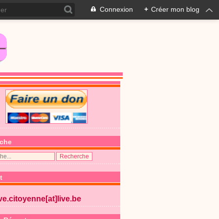
Connexion
+
Créer mon blog
che
t
ive.citoyenne[at]live.be