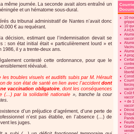
a même journée. La seconde avait alors entraîné un
Courrie
Docume
éningée et un hématome sous-dural.
10 no
férés du tribunal administratif de Nantes n’avait donc
gripp
10 qu
50.000 € au requérant.
A H1
Alumi
la décision, estimant que l’indemnisation devait se
vaccin
Alumi
 : son état initial était « particulièrement lourd » et
Vacin
 1986, il y a trente-deux ans.
Alumi
A pro
Certa
également contesté cette ordonnance, pour que le
contre
 sensiblement réévalué.
Commen
libert
Consti
 les troubles visuels et auditifs subis par M. Hérault
Courr
on de son état de santé en lien avec l’accident
dont
forcin
’une vaccination obligatoire
, dont les conséquences
vacci
Coût 
e (…) par la solidarité nationale
», tranche la cour
vacci
ntes
.
+ de 
vacci
Décisi
 l’existence d’un préjudice d’agrément, d’une perte de
Enquêt
ofessionnel n’est pas établie, en l’absence (…) de
Pande
ivent les juges.
Feuill
Grand
vendr
 a subi (…) un déficit fonctionnel temporaire qui