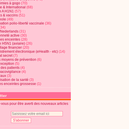
mies à gogo
(70)
e & International
(68)
e A H1N1
(57)
s & vaccins
(51)
eole
(49)
ation polio-liberté vaccinale
(36)
(34)
t Nederlands
(31)
enneté active
(30)
s enceintes
(28)
e H5N1 (aviaire)
(26)
lage financier
(20)
strement électronique (eHealth - etc)
(14)
t secret
(7)
s moyens de prévention
(6)
exception
(5)
 des patients
(4)
acovigilance
(4)
raux
(3)
risation de la santé
(3)
s enceintes grossesse
(1)
tter
vous pour être averti des nouveaux articles