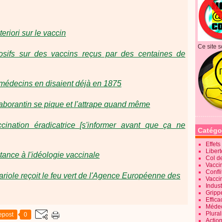
eriori sur le vaccin
Ce site s
losifs sur des vaccins reçus par des centaines de
 médecins en disaient déjà en 1875
 laborantin se pique et l'attrape quand même
cination éradicatrice [s'informer avant que ça ne
Catégo
Effet
Liber
stance à l'idéologie vaccinale
Col d
Vaccin
Confli
ariole reçoit le feu vert de l'Agence Européenne des
Vacci
Indus
Gripp
Effica
Méde
Plura
epost
0
Action