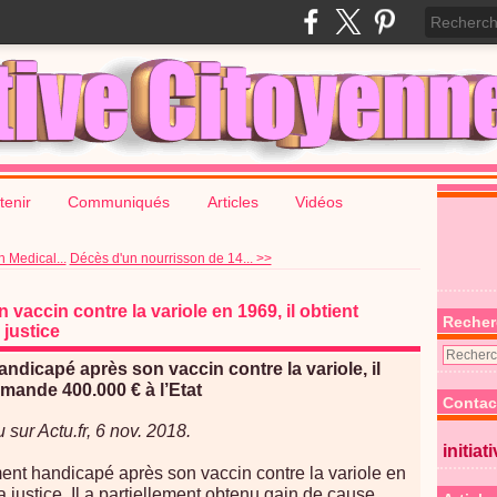
tenir
Communiqués
Articles
Vidéos
h Medical...
Décès d'un nourrisson de 14... >>
accin contre la variole en 1969, il obtient
Recher
 justice
ndicapé après son vaccin contre la variole, il
mande 400.000 € à l’Etat
Contac
u sur Actu.fr, 6 nov. 2018.
initiat
ent handicapé après son vaccin contre la variole en
la justice. Il a partiellement obtenu gain de cause.