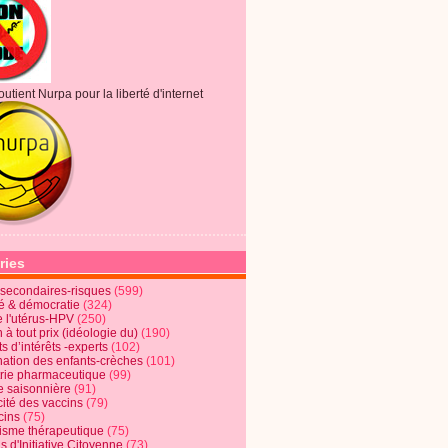
outient Nurpa pour la liberté d'internet
ries
s secondaires-risques
(599)
té & démocratie
(324)
e l'utérus-HPV
(250)
 à tout prix (idéologie du)
(190)
ts d’intérêts -experts
(102)
nation des enfants-crèches
(101)
trie pharmaceutique
(99)
e saisonnière
(91)
cité des vaccins
(79)
cins
(75)
lisme thérapeutique
(75)
s d'Initiative Citoyenne
(73)