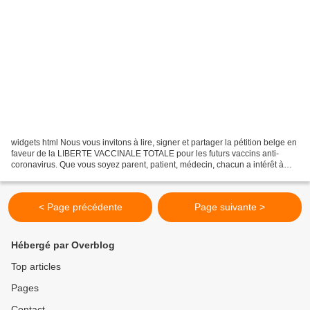
widgets html Nous vous invitons à lire, signer et partager la pétition belge en
faveur de la LIBERTE VACCINALE TOTALE pour les futurs vaccins anti-
coronavirus. Que vous soyez parent, patient, médecin, chacun a intérêt à
favoriser le libre choix car des...
< Page précédente
Page suivante >
Hébergé par Overblog
Top articles
Pages
Contact