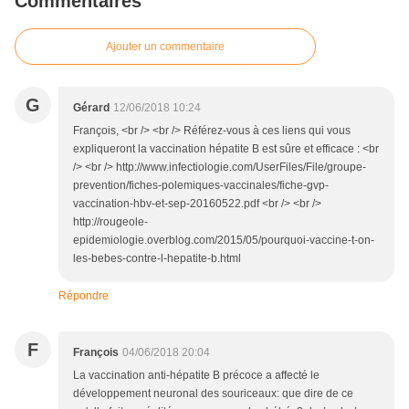
Commentaires
Ajouter un commentaire
G
Gérard
12/06/2018 10:24
François, <br /> <br /> Référez-vous à ces liens qui vous
expliqueront la vaccination hépatite B est sûre et efficace : <br
/> <br /> http://www.infectiologie.com/UserFiles/File/groupe-
prevention/fiches-polemiques-vaccinales/fiche-gvp-
vaccination-hbv-et-sep-20160522.pdf <br /> <br />
http://rougeole-
epidemiologie.overblog.com/2015/05/pourquoi-vaccine-t-on-
les-bebes-contre-l-hepatite-b.html
Répondre
F
François
04/06/2018 20:04
La vaccination anti-hépatite B précoce a affecté le
développement neuronal des souriceaux: que dire de ce