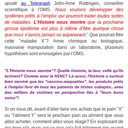
ajouté
au
Telegraph
John-Arne Rottingen, conseiller
scientifique à l'OMS.
Nous voulons développer des
systèmes prêts à l'emploi qui pourront traiter toutes sortes
de maladies
.
L'Histoire nous montre
que la prochaine
grosse épidémie est plus à même d'être quelque chose
que nous n'avons jamais vu auparavant
." Que pourrait être
cette "maladie X"? Arme chimique ou biologique,
mauvaise manipulation dans un laboratoire, plusieurs
hypothèses sont envisagées par l'OMS.
"L'Histoire nous montre"? Quelle histoire, la leur, celle qu'ils
écrivent? Comme avec le H1N1? Là aussi, l'histoire a surtout
bien montré que les "vaccins-maquettes", les produits prêts
à l'emploi font de tous les patients de tristes cobayes...avec
des milliers de victimes en perspective liés à "leurs bons
soins"!
Si on vous dit, avant d'aller faire vos achats que le pain "X"
ou "l'aliment Y" sera le prochain pain ou aliment que vous
allez acheter, comment allez-vous réagir? En explosant de
rire bien sûr, mais est-ce que cela fait tellement rire quand