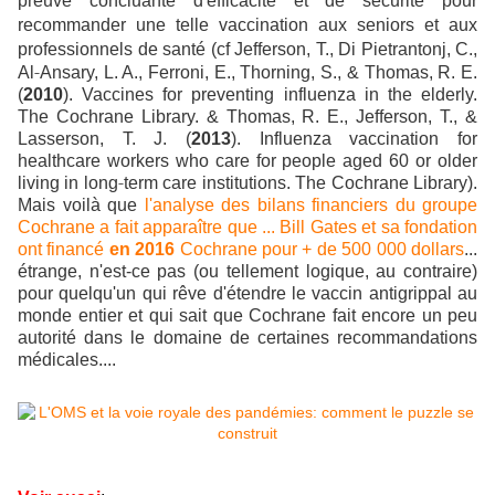
preuve concluante d'efficacité et de sécurité pour
recommander une telle vaccination aux seniors et aux
professionnels de santé (cf
Jefferson, T., Di Pietrantonj, C.,
‐
Al
Ansary, L. A., Ferroni, E., Thorning, S., & Thomas, R. E.
(
2010
). Vaccines for preventing influenza in the elderly.
The Cochrane Library. &
Thomas, R. E., Jefferson, T., &
Lasserson, T. J. (
2013
). Influenza vaccination for
healthcare workers who care for people aged 60 or older
‐
living in long
term care institutions. The Cochrane Library).
Mais voilà que
l'analyse des bilans financiers du groupe
Cochrane a fait apparaître que ... Bill Gates et sa fondation
ont financé
en 2016
Cochrane pour + de 500 000 dollars
...
étrange, n'est-ce pas (ou tellement logique, au contraire)
pour quelqu'un qui rêve d'étendre le vaccin antigrippal au
monde entier et qui sait que Cochrane fait encore un peu
autorité dans le domaine de certaines recommandations
médicales....