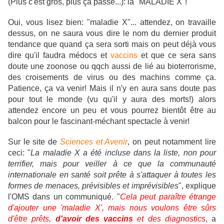
(Plus c'est gros, plus ça passe...): la "MALADIE X"!
Oui, vous lisez bien: "maladie X"... attendez, on travaille
dessus, on ne saura vous dire le nom du dernier produit
tendance que quand ça sera sorti mais on peut déjà vous
dire qu'il faudra médocs et
vaccins
et que ce sera sans
doute une zoonose ou qqch aussi de lié au bioterrorisme,
des croisements de virus ou des machins comme ça.
Patience, ça va venir! Mais il n'y en aura sans doute pas
pour tout le monde (vu qu'il y aura des morts!) alors
attendez encore un peu et vous pourrez bientôt être au
balcon pour le fascinant-méchant spectacle à venir!
Sur le site de
Sciences et Avenir
, on peut notamment lire
ceci: "
La maladie X a été incluse dans la liste, non pour
terrifier, mais pour veiller à ce que la communauté
internationale en santé soit prête à s'attaquer à toutes les
formes de menaces, prévisibles et imprévisibles
", explique
l'OMS dans un communiqué. "
Cela peut paraître étrange
d'ajouter une 'maladie X', mais nous voulons être sûrs
d'être prêts,
d'avoir des vaccins
et des diagnostics
, a