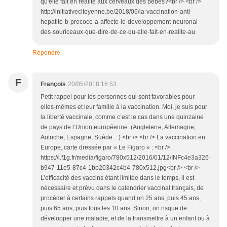
qu'elle fait en réalité aux cerveaux des bébés?<br /> <br />
http://initiativecitoyenne.be/2018/06/la-vaccination-anti-
hepatite-b-precoce-a-affecte-le-developpement-neuronal-
des-souriceaux-que-dire-de-ce-qu-elle-fait-en-realite-au
Répondre
F
François
20/05/2018 16:53
Petit rappel pour les personnes qui sont favorables pour
elles-mêmes et leur famille à la vaccination. Moi, je suis pour
la liberté vaccinale, comme c’est le cas dans une quinzaine
de pays de l’Union européenne. (Angleterre, Allemagne,
Autriche, Espagne, Suède…) <br /> <br /> La vaccination en
Europe, carte dressée par « Le Figaro » : <br />
https://i.f1g.fr/media/figaro/780x512/2016/01/12/INFc4e3a326-
b947-11e5-87c4-1bb20342c4b4-780x512.jpg<br /> <br />
L’efficacité des vaccins étant limitée dans le temps, il est
nécessaire et prévu dans le calendrier vaccinal français, de
procéder à certains rappels quand on 25 ans, puis 45 ans,
puis 65 ans, puis tous les 10 ans. Sinon, on risque de
développer une maladie, et de la transmettre à un enfant ou à