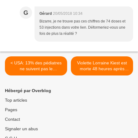
G
Gérard
20/05/2018 10:34
Bizarre, je ne trouve pas ces chiffres de 74 doses et
53 injections dans votre lien. Déformeriez-vous une
fois de plus la réalité ?
< USA: 13% des pédiatres
Violette Lorraine Kiest est
ne suivent pas le
morte 48 heures après
programme vaccinal officiel
avoir reçu ses vaccins de 4
pour leurs propres enfants
mois >
Hébergé par Overblog
Top articles
Pages
Contact
Signaler un abus