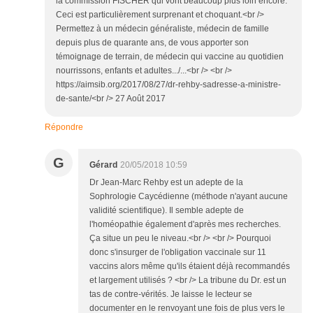
la commission FISCHER qui vont beaucoup plus loin encore.
Ceci est particulièrement surprenant et choquant.<br />
Permettez à un médecin généraliste, médecin de famille
depuis plus de quarante ans, de vous apporter son
témoignage de terrain, de médecin qui vaccine au quotidien
nourrissons, enfants et adultes.../...<br /> <br />
https://aimsib.org/2017/08/27/dr-rehby-sadresse-a-ministre-
de-sante/<br /> 27 Août 2017
Répondre
G
Gérard
20/05/2018 10:59
Dr Jean-Marc Rehby est un adepte de la
Sophrologie Caycédienne (méthode n'ayant aucune
validité scientifique). Il semble adepte de
l'homéopathie également d'après mes recherches.
Ça situe un peu le niveau.<br /> <br /> Pourquoi
donc s'insurger de l'obligation vaccinale sur 11
vaccins alors même qu'ils étaient déjà recommandés
et largement utilisés ? <br /> La tribune du Dr. est un
tas de contre-vérités. Je laisse le lecteur se
documenter en le renvoyant une fois de plus vers le