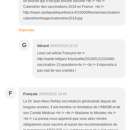
un proche qui n’est pas encore vacciné.<br /> <br />
Calendrier des vaccinations 2018 en France :<br />
http://inpes.santepubliquefrance.fr/10000/themes/vaccination/
calendrier/images/calendrier2018.jpg
Répondre
G
Gérard
20/05/2018 20:15
Lisez cet article François<br />
http://sante.lefigaro.fr/actualite/2016/01/12/24480-
vaccination-13-questions<br /> <br /> Il répondra à
pas mal de vos craintes !
F
François
20/05/2018 10:45
Le Dr Jean-Marc Rehby est médecin généraliste depuis de
longues années. Il est membre co-fondateur de l’AIMSIB et de
son Comité Médical.<br /> <br /> Madame le Ministre,<br />
<br /> La presse nous apprend que vous allez rendre
obligatoires onze vaccins et suivre les recommandations de