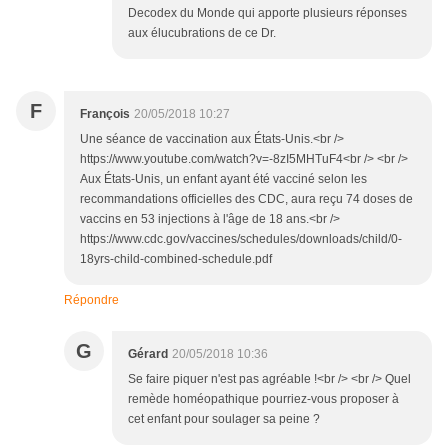
Decodex du Monde qui apporte plusieurs réponses
aux élucubrations de ce Dr.
F
François
20/05/2018 10:27
Une séance de vaccination aux États-Unis.<br />
https://www.youtube.com/watch?v=-8zI5MHTuF4<br /> <br />
Aux États-Unis, un enfant ayant été vacciné selon les
recommandations officielles des CDC, aura reçu 74 doses de
vaccins en 53 injections à l'âge de 18 ans.<br />
https://www.cdc.gov/vaccines/schedules/downloads/child/0-
18yrs-child-combined-schedule.pdf
Répondre
G
Gérard
20/05/2018 10:36
Se faire piquer n'est pas agréable !<br /> <br /> Quel
remède homéopathique pourriez-vous proposer à
cet enfant pour soulager sa peine ?