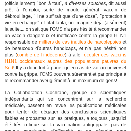
(officiellement) "bon à tout",
à diverses souches
, dit aussi
prêt à l'emploi, sorte de moule général, vaccin de
débrouillage, "il ne suffirait que d'une dose", "protection à
vie en échange" et blablabla, on imagine déjà (aisément)
la suite.... on sait que l'OMS n'a pas hésité à recommander
un vaccin dangereux et inefficace contre la grippe H1N1
responsable de
milliers de cas inutiles de narcolepsies
et
de beaucoup d'autres handicaps, et n'a pas hésité non
plus (
comble de l'indécence
) à aller
écouler ces vaccins
H1N1 occidentaux auprès des populations pauvres du
Sud
! Il y a donc fort à parier qu'en cas de vaccin universel
contre la grippe, l'OMS trouvera sûrement et par principe à
le recommander aveuglément à un maximum de gens!
La Collaboration Cochrane, groupe de scientifiques
indépendants qui se concentrent sur la recherche
médicale, passent en revue les publications médicales
pour tenter de dégager des conclusions scientifiques
fiables et probantes sur les pratiques, a toujours jusqu'ici
été très critique sur la vaccination antigrippale: pas de