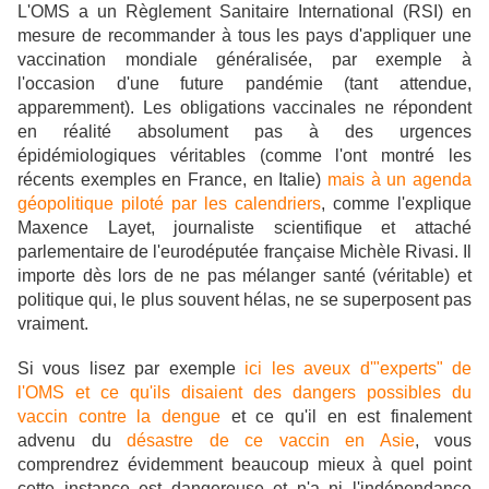
L'OMS a un Règlement Sanitaire International (RSI) en
mesure de recommander à tous les pays d'appliquer une
vaccination mondiale généralisée, par exemple à
l'occasion d'une future pandémie (tant attendue,
apparemment). Les obligations vaccinales ne répondent
en réalité absolument pas à des urgences
épidémiologiques véritables (comme l'ont montré les
récents exemples en France, en Italie)
mais à un agenda
géopolitique piloté par les calendriers
, comme l'explique
Maxence Layet, journaliste scientifique et attaché
parlementaire de l'eurodéputée française Michèle Rivasi. Il
importe dès lors de ne pas mélanger santé (véritable) et
politique qui, le plus souvent hélas, ne se superposent pas
vraiment.
Si vous lisez par exemple
ici les aveux d'"experts" de
l'OMS et ce qu'ils disaient des dangers possibles du
vaccin contre la dengue
et ce qu'il en est finalement
advenu du
désastre de ce vaccin en Asie
, vous
comprendrez évidemment beaucoup mieux à quel point
cette instance est dangereuse et n'a ni l'indépendance