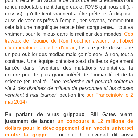
pour chercher un vaccin à ce virus que les chercheurs l'ont
rendu redoutablement dangereux et l'OMS qui nous dit (ci-
dessus), qu'elle tient vraiment à être prête, et à disposer
aussi de vaccins prêts à l'emploi, ben voyons, comme tout
cela fait une magnifique recette bien congruente.... tout va
vraiment pour le mieux dans le meilleur des mondes!
Ces
travaux de l'équipe de Ron Fouchier avaient fait l'objet
d'un moratoire fantoche d'un an
, histoire juste de se faire
un peu oublier des médias mais ça n'a servi à rien, tout a
continué. Une équipe chinoise s'est d'ailleurs également
lancée dans l'aventure des mutations volontaires, là
encore pour le plus grand intérêt de l'humanité et de la
science (en réalité: "
Une recherche qui pourrait coûter la
vie à des dizaines de milliers de personnes si les choses
venaient à mal tourner
" peut-on lire
sur Franceinfotv le 2
mai 2014
)
En parlant de virus grippaux, Bill Gates vient
justement de lancer
un concours à 12 millions de
dollars pour le développement d'un vaccin universel
contre la grippe
...
or qui dit universel dit aussi