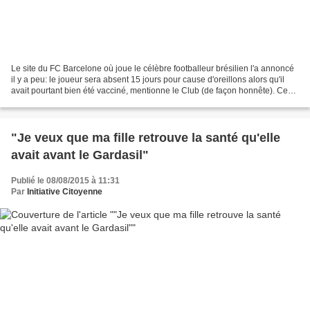
Le site du FC Barcelone où joue le célèbre footballeur brésilien l'a annoncé
il y a peu: le joueur sera absent 15 jours pour cause d'oreillons alors qu'il
avait pourtant bien été vacciné, mentionne le Club (de façon honnête). Ce
joueur (comme des millions...
"Je veux que ma fille retrouve la santé qu'elle
avait avant le Gardasil"
Publié le 08/08/2015 à 11:31
Par
Initiative Citoyenne