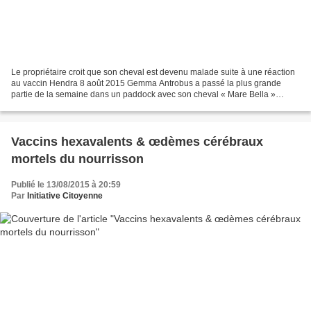
Le propriétaire croit que son cheval est devenu malade suite à une réaction
au vaccin Hendra 8 août 2015 Gemma Antrobus a passé la plus grande
partie de la semaine dans un paddock avec son cheval « Mare Bella »
gravement malade. La dame de Tin Can Bay...
Vaccins hexavalents & œdèmes cérébraux
mortels du nourrisson
Publié le 13/08/2015 à 20:59
Par
Initiative Citoyenne