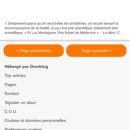
« Simplement parce qu’on veut éviter les problèmes, on recule devant la
reconnaissance de la réalité, et ça c’est anti-scientifique, totalement anti-
scientifique. » Pr Luc Montagnier, Prix Nobel de Médecine « …Le déni ! Ce
qui est dommage, c’est que l’attitude...
< Page précédente
Page suivante >
Hébergé par Overblog
Top articles
Pages
Contact
Signaler un abus
C.G.U.
Cookies et données personnelles
Préférences cookies