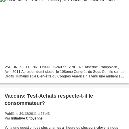
VACCIN POLIO : L’INCONNU - SV40 et CANCER Catherine Frompovich ,
Avril 2011 Après un demi-siècle, le 108ème Congrès du Sous Comité sur les
Droits Humains et le Bien-être du Congrès Américain a tenu une audience le
10 septembre 2003 au sujet de la présence...
Vaccins: Test-Achats respecte-t-il le
consommateur?
Publié le 30/12/2011 à 23:43
Par
Initiative Citoyenne
Voilà une question des plus criantes à l'heure où plusieurs citoyens nous