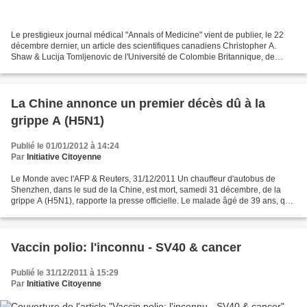
Le prestigieux journal médical "Annals of Medicine" vient de publier, le 22
décembre dernier, un article des scientifiques canadiens Christopher A.
Shaw & Lucija Tomljenovic de l'Université de Colombie Britannique, de
Vancouver. Cet article de 12 pages...
La Chine annonce un premier décès dû à la
grippe A (H5N1)
Publié le 01/01/2012 à 14:24
Par
Initiative Citoyenne
Le Monde avec l'AFP & Reuters, 31/12/2011 Un chauffeur d'autobus de
Shenzhen, dans le sud de la Chine, est mort, samedi 31 décembre, de la
grippe A (H5N1), rapporte la presse officielle. Le malade âgé de 39 ans, qui
présentait les symptômes d'une grave...
Vaccin polio: l'inconnu - SV40 & cancer
Publié le 31/12/2011 à 15:29
Par
Initiative Citoyenne