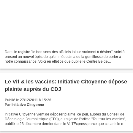
Dans le registre "le bon sens des officiels laisse vraiment à désirer", voici à
présent un nouvel épisode qu'un médecin a eu la gentillesse de porter à
notre connaissance. Voici en effet ce que publie le Centre Belge
d'Information Pharmacothérapeutique...
Le Vif & les vaccins: Initiative Citoyenne dépose
plainte auprès du CDJ
Publié le 27/12/2011 à 15:26
Par
Initiative Citoyenne
Initiative Citoyenne vient de déposer plainte, ce jour, auprès du Conseil de
Déontologie Journalistique (CDJ), au sujet de l'article "Tout sur les vaccins",
publié le 23 décembre dernier dans le Vif l'Express parce que cet article est
trompeur et viole...