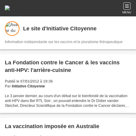
MENU
Le site d'Initiative Citoyenne
Information indépendante sur les vaccins et le pluralisme thérapeutique
La Fondation contre le Cancer & les vaccins
anti-HPV: l'arrière-cuisine
Publié le 07/01/2012 à 19:36
Par
Initiative Citoyenne
Le 3 janvier dernier, au cours d'un débat sur le bienfondé de la vaccination
anti-HPV dans Bel RTL Soir , on pouvait entendre le Dr Didier vander
Steichel, Directeur Scientifique de la Fondation contre le Cancer déclarer,
presque ému: « J'insiste sur...
La vaccination imposée en Australie