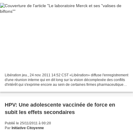
Libération jeu., 24 nov. 2011 14:52 CST «Libération» diffuse l'enregistrement
d'une réunion interne qui en dit long sur la vision décomplexée des conflits
d'intérêt qui s'exprime encore au sein de certaines firmes pharmaceutiques.
La loi réformant le...
HPV: Une adolescente vaccinée de force en
subit les effets secondaires
Publié le 25/11/2011 à 00:20
Par
Initiative Citoyenne