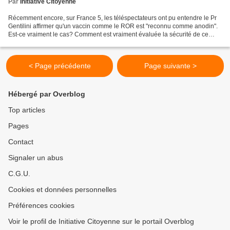
Par
Initiative Citoyenne
Récemment encore, sur France 5, les téléspectateurs ont pu entendre le Pr
Gentilini affirmer qu'un vaccin comme le ROR est "reconnu comme anodin".
Est-ce vraiment le cas? Comment est vraiment évaluée la sécurité de ce
genre de vaccins, appelé en jargon...
< Page précédente
Page suivante >
Hébergé par Overblog
Top articles
Pages
Contact
Signaler un abus
C.G.U.
Cookies et données personnelles
Préférences cookies
Voir le profil de Initiative Citoyenne sur le portail Overblog