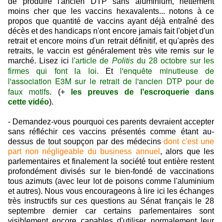
de produire l'ancien DTP sans aluminium, nettement
moins cher que les vaccins hexavalents... notons à ce
propos que quantité de vaccins ayant déjà entraîné des
décès et des handicaps n'ont encore jamais fait l'objet d'un
retrait et encore moins d'un retrait définitif, et qu'après des
retraits, le vaccin est généralement très vite remis sur le
marché. Lisez ici
l'article de
Politis
du 28 octobre sur les
l'enquête minutieuse de
firmes qui font la loi
.
Et
l'association E3M sur le retrait de l'ancien DTP pour de
faux motifs
. (+
les preuves de l'escroquerie dans
cette vidéo
).
- Demandez-vous pourquoi ces parents devraient accepter
sans réfléchir ces vaccins présentés comme étant au-
dessus de tout soupçon par des médecins
dont c'est une
part non négligeable du business annuel
, alors que les
parlementaires et finalement la société tout entière restent
profondément divisés sur le bien-fondé de vaccinations
tous azimuts (avec leur lot de poisons comme l'aluminium
et autres). Nous vous encourageons à lire ici les échanges
très instructifs sur ces questions au Sénat français le 28
septembre dernier car certains parlementaires sont
visiblement encore capables d'utiliser normalement leur