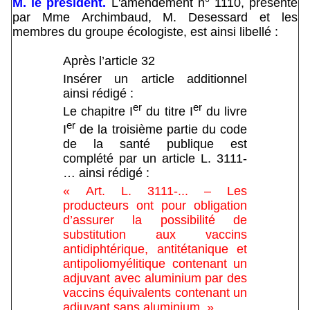
M. le président.
L'amendement n° 1110, présenté
par Mme Archimbaud, M. Desessard et les
membres du groupe écologiste, est ainsi libellé :
Après l’article 32
Insérer un article additionnel
ainsi rédigé :
er
er
Le chapitre I
du titre I
du livre
er
I
de la troisième partie du code
de la santé publique est
complété par un article L. 3111-
… ainsi rédigé :
« Art. L. 3111-... – Les
producteurs ont pour obligation
d’assurer la possibilité de
substitution aux vaccins
antidiphtérique, antitétanique et
antipoliomyélitique contenant un
adjuvant avec aluminium par des
vaccins équivalents contenant un
adjuvant sans aluminium. »