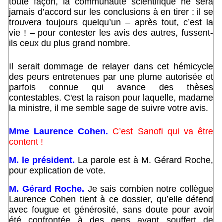
toute façon, la communauté scientifique ne sera
jamais d’accord sur les conclusions à en tirer : il se
trouvera toujours quelqu’un – après tout, c’est la
vie ! – pour contester les avis des autres, fussent-
ils ceux du plus grand nombre.
Il serait dommage de relayer dans cet hémicycle
des peurs entretenues par une plume autorisée et
parfois connue qui avance des thèses
contestables. C'est la raison pour laquelle, madame
la ministre, il me semble sage de suivre votre avis.
Mme Laurence Cohen.
C’est Sanofi qui va être
content !
M. le président.
La parole est à M. Gérard Roche,
pour explication de vote.
M. Gérard Roche.
Je sais combien notre collègue
Laurence Cohen tient à ce dossier, qu’elle défend
avec fougue et générosité, sans doute pour avoir
été confrontée à des gens ayant souffert de