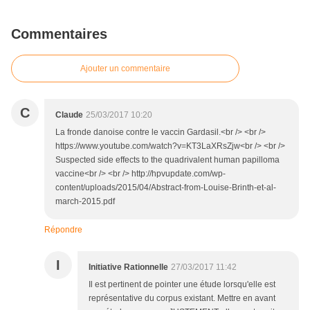
Commentaires
Ajouter un commentaire
C
Claude
25/03/2017 10:20
La fronde danoise contre le vaccin Gardasil.<br /> <br />
https://www.youtube.com/watch?v=KT3LaXRsZjw<br /> <br />
Suspected side effects to the quadrivalent human papilloma
vaccine<br /> <br /> http://hpvupdate.com/wp-
content/uploads/2015/04/Abstract-from-Louise-Brinth-et-al-
march-2015.pdf
Répondre
I
Initiative Rationnelle
27/03/2017 11:42
Il est pertinent de pointer une étude lorsqu'elle est
représentative du corpus existant. Mettre en avant