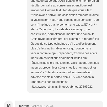
une étude parce que JUSTEMENT elle montrerait un
résultat contraire au consensus scientifique, est
irrationnel. Comme le dit l'étude que vous citez:
"Nous avons trouvé une association temporelle avec
la vaccination, mais nous somme bien conscient que
cela n'implique pas forcément une causalité".<br />
<br /> Cependant, il existe des études qui, par
construction, permettent de montrer une causalité.
Cette revue de littérature, par exemple, a regardé les
études de ce type et indique qu'il y a effectivement
plus d'effets indésirables en ce qui concerne le
vaccin contre le hpv. Cependant, "comme ces effets
indésirables sont principalement limités aux
réactions au site d'injection les vaccinations sont des
mesures préventives sûres chez les hommes et les
femmes". - "Literature review of vaccine-related
adverse events reported from HPV vaccination in
randomized controlled trials." -
https://www.ncbi.nlm.nih.gov/pubmed/27895921
M
martine
24/12/2016 22:44