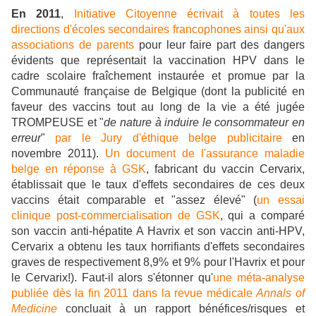
En 2011
,
Initiative Citoyenne écrivait à toutes les
directions d'écoles secondaires francophones ainsi qu'aux
associations de parents
pour leur faire part des dangers
évidents que représentait la vaccination HPV dans le
cadre scolaire fraîchement instaurée et promue par la
Communauté française de Belgique (dont la publicité en
faveur des vaccins tout au long de la vie a été jugée
TROMPEUSE et "
de nature à induire le consommateur en
erreur
"
par le Jury d'éthique belge publicitaire
en
novembre 2011).
Un document de l'assurance maladie
belge en réponse à GSK
, fabricant du vaccin Cervarix,
établissait que le taux d'effets secondaires de ces deux
vaccins était comparable et "assez élevé" (
un essai
clinique post-commercialisation de GSK
, qui a comparé
son vaccin anti-hépatite A Havrix et son vaccin anti-HPV,
Cervarix a obtenu les taux horrifiants d'effets secondaires
graves de respectivement 8,9% et 9% pour l'Havrix et pour
le Cervarix!). Faut-il alors s'étonner qu'
une méta-analyse
publiée dès la fin 2011 dans la revue médicale
Annals of
Medicine
concluait à un rapport bénéfices/risques et