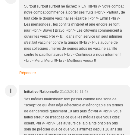
Surtout surtout surtout ne lâchez RIEN !!!!!<br /> Votre combat ,
notre combat commence à porter ses fruits !!<br /> Partout , de
tout côté le dogme vaccinal se lézarde ! <br /> Enfin ! <br />
Les mensonges , les conflits d'intérêt et pire encore se font
jour !<br /> Bravo ! Bravo !<br /> Les citoyens commencent à
ouvrir les yeux !<br /> Ici , dans mon service un seul infirmier
s'est fait vacciner contre la grippe !!!<br /> Plus aucune de
mes collègues , mères de jeunes ados ne vaccine sa fille
contre le papillomavirus !<br /> Continuez à nous informer !
<br /> Merci Merci !!!<br /> Meilleurs voeux !!
Répondre
I
Initiative Rationnelle
21/12/2016 11:48
"les médias mainstream font passer comme une sorte de
"scoop" ce qui était déjà détectable et dénonçable en termes
de dangerosité quasiment 10 ans plus tôt"<br /> <br /> Vous
faites erreur, ce n'est pas ce que les médias que vous citez
disent. <br /> <br /> Les auteurs de la plainte ont bien pris
soin de préciser que ce que vous affirmez depuis 10 ans sur