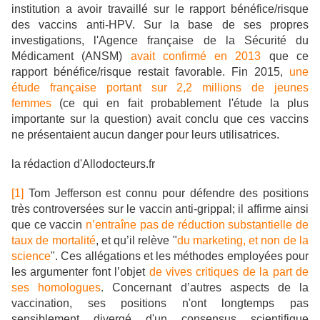
institution a avoir travaillé sur le rapport bénéfice/risque
des vaccins anti-HPV. Sur la base de ses propres
investigations, l'Agence française de la Sécurité du
Médicament (ANSM)
avait confirmé en 2013
que ce
rapport bénéfice/risque restait favorable. Fin 2015,
une
étude française portant sur 2,2 millions de jeunes
femmes
(ce qui en fait probablement l'étude la plus
importante sur la question) avait conclu que ces vaccins
ne présentaient aucun danger pour leurs utilisatrices.
la rédaction d'Allodocteurs.fr
[1]
Tom Jefferson est connu pour défendre des positions
très controversées sur le vaccin anti-grippal; il affirme ainsi
que ce vaccin
n’entraîne pas de réduction substantielle de
taux de mortalité
, et qu’il relève "
du marketing, et non de la
science
". Ces allégations et les méthodes employées pour
les argumenter font l’objet
de vives critiques de la part de
ses homologues
. Concernant d’autres aspects de la
vaccination, ses positions n'ont longtemps pas
sensiblement divergé d'un consensus scientifique