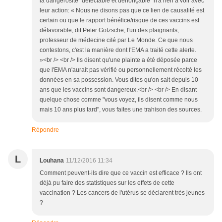
la dangerosité "détectable et dénonçable" n'a rien à voir avec
leur action: « Nous ne disons pas que ce lien de causalité est
certain ou que le rapport bénéfice/risque de ces vaccins est
défavorable, dit Peter Gotzsche, l'un des plaignants,
professeur de médecine cité par Le Monde. Ce que nous
contestons, c'est la manière dont l'EMA a traité cette alerte.
»<br /> <br /> Ils disent qu'une plainte a été déposée parce
que l'EMA n'aurait pas vérifié ou personnellement récolté les
données en sa possession. Vous dites qu'on sait depuis 10
ans que les vaccins sont dangereux.<br /> <br /> En disant
quelque chose comme "vous voyez, ils disent comme nous
mais 10 ans plus tard", vous faites une trahison des sources.
Répondre
L
Louhana
11/12/2016 11:34
Comment peuvent-ils dire que ce vaccin est efficace ? Ils ont
déjà pu faire des statistiques sur les effets de cette
vaccination ? Les cancers de l'utérus se déclarent très jeunes
?