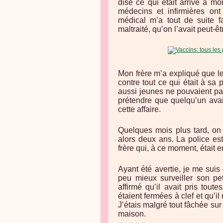
dise ce qui était arrivé à mo
médecins et infirmières on
médical m’a tout de suite f
maltraité, qu’on l’avait peut-ê
Mon frère m’a expliqué que le p
contre tout ce qui était à sa
aussi jeunes ne pouvaient pas
prétendre que quelqu’un avai
cette affaire.
Quelques mois plus tard, on a
alors deux ans. La police es
frère qui, à ce moment, était e
Ayant été avertie, je me suis p
peu mieux surveiller son pet
affirmé qu’il avait pris tout
étaient fermées à clef et qu’i
J’étais malgré tout fâchée sur
maison.