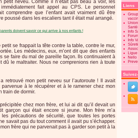
n petit neveu. Comme il n’était pas beau à voir, les
Liens
t immédiatement fait appel au CPS. Le personnel
ait comprendre que l’enfant avait vraiment dû être
Groupe
tre poussé dans les escaliers tant il était mal arrangé.
vacci
Union
Sant
Info 
Forum
Info 
Sûret
etit se frappait la tête contre la table, contre le mur,
Associ
 portée. Les médecins, eux, m’ont dit que des enfants
Ligue 
 se faire du mal de pareille façon. Ils continuaient à
Nello
t dû le maltraiter. Nous ne comprenions rien à toute
Preve
Suivez
 retrouvé mon petit neveu sur l’autoroute ! Il avait
t parvenue à le récupérer et à le ramener chez mon
n train de dormir.
récipitée chez mon frère, et lui ai dit qu’il devait un
it garçon qui était encore si jeune. Mon frère m’a
es les précautions de sécurité, que toutes les portes
l ne savait pas du tout comment il avait pu s’échapper.
 mon frère qui ne parvenait pas à garder son petit à la