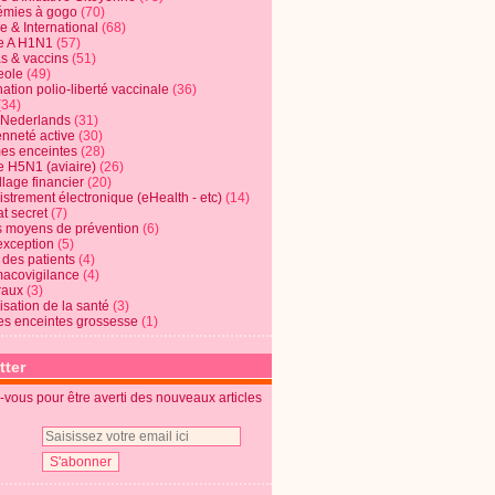
mies à gogo
(70)
e & International
(68)
e A H1N1
(57)
s & vaccins
(51)
eole
(49)
ation polio-liberté vaccinale
(36)
(34)
t Nederlands
(31)
enneté active
(30)
s enceintes
(28)
e H5N1 (aviaire)
(26)
lage financier
(20)
strement électronique (eHealth - etc)
(14)
t secret
(7)
s moyens de prévention
(6)
exception
(5)
 des patients
(4)
acovigilance
(4)
raux
(3)
risation de la santé
(3)
s enceintes grossesse
(1)
tter
vous pour être averti des nouveaux articles