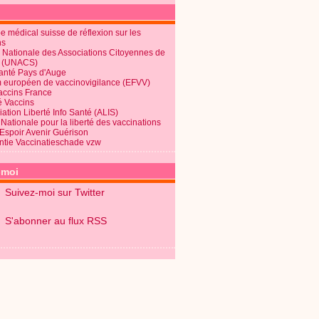
 médical suisse de réflexion sur les
ns
 Nationale des Associations Citoyennes de
é (UNACS)
Santé Pays d'Auge
 européen de vaccinovigilance (EFVV)
Vaccins France
é Vaccins
ation Liberté Info Santé (ALIS)
Nationale pour la liberté des vaccinations
 Espoir Avenir Guérison
ntie Vaccinatieschade vzw
-moi
Suivez-moi sur Twitter
S'abonner au flux RSS