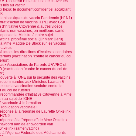
 A: l'assureur Ethias refuse de couvrir les
s liés au vaccin
ix hexa: le document confidentiel accablant
SK
dients toxiques du vaccin Pandemrix (H1N1)
ntrat d'achat de vaccins H1N1 avec GSK!
m d'Initiative Citoyenne & autres vidéos
nfants non vaccinés, en meilleure santé
opos de la Ministre à notre sujet
accins, problème social (Dr Marc Deru)
e à Mme Maggie De Block sur les vaccins
otavirus
 à toutes les directions d'écoles secondaires
nternats (vaccination "contre le cancer du col
térus")
e aux Associations de Parents UFAPEC et
 (vaccination "contre le cancer du col de
s")
 ouverte à l'ONE sur la sécurité des vaccins
e recommandée aux Ministres Laanan &
t sur la vaccination scolaire contre le
 du col de l'utérus
e recommandée d'Initiative Citoyenne à Mme
n au sujet de l'ONE
é vaccinale & information
l'obligation vaccinale!
 réponse à la réponse de Laurette Onkelinx
e H7N9
 réponse à la "réponse" de Mme Onkelinx
ntwoord aan de antwoorden van
Onkelinx (samenvatting)
te à l'Agence Fédérale des Médicaments