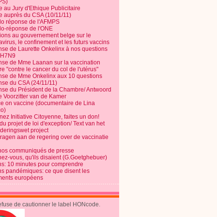
PS)
e au Jury d'Ethique Publicitaire
te auprès du CSA (10/11/11)
o réponse de l'AFMPS
o-réponse de l'ONE
ions au gouvernement belge sur le
virus, le confinement et les futurs vaccins
se de Laurette Onkelinx à nos questions
e H7N9
se de Mme Laanan sur la vaccination
re "contre le cancer du col de l'utérus"
se de Mme Onkelinx aux 10 questions
se du CSA (24/11/11)
se du Président de la Chambre/ Antwoord
e Voorzitter van de Kamer
ce on vaccine (documentaire de Lina
o)
ez Initiative Citoyenne, faites un don!
du projet de loi d'exception/ Text van het
nderingswet project
vragen aan de regering over de vaccinatie
nos communiqués de presse
nez-vous, qu'ils disaient (G.Goetghebuer)
ns: 10 minutes pour comprendre
ns pandémiques: ce que disent les
ents européens
refuse de cautionner le label HONcode.