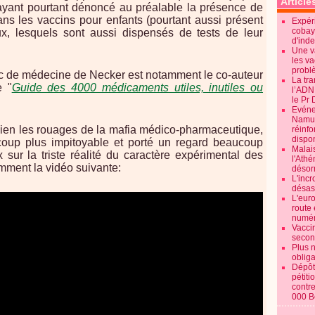
Article
 ayant pourtant dénoncé au préalable la présence de
s les vaccins pour enfants (pourtant aussi présent
Expéri
cobay
ux, lesquels sont aussi dispensés de tests de leur
d'ind
Une v
les va
probl
ac de médecine de Necker est notamment le co-auteur
La tr
e "
Guide des 4000 médicaments utiles, inutiles ou
l’ADN
le Pr 
Evénem
Namur:
 bien les rouages de la mafia médico-pharmaceutique,
réinf
dispon
oup plus impitoyable et porté un regard beaucoup
Malai
 sur la triste réalité du caractère expérimental des
l'Ath
amment la vidéo suivante:
désorm
L'incr
désast
L'euro
route 
numér
Vaccin
secon
Plus 
obliga
Dépôt
pétiti
contre
000 B