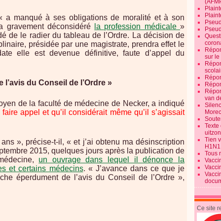
(AFM
Plaint
Plain
 « a manqué à ses obligations de moralité et à son
Pseud
« a gravement déconsidéré
la profession médicale
»
Pseud
é de le radier du tableau de l’Ordre. La décision de
Quest
corona
linaire, présidée par une magistrate, prendra effet le
Répon
date elle est devenue définitive, faute d’appel du
sur l
Répon
scolai
Répon
 l’avis du Conseil de l’Ordre »
Répon
Répon
van d
oyen de la faculté de médecine de Necker, a indiqué
Silen
e faire appel et qu’il considérait même qu’il s’agissait
Morec
Souten
Texte 
uitzo
Tien 
ns », précise-t-il, « et j’ai obtenu ma désinscription
H1N1
eptembre 2015, quelques jours après la publication de
Tous 
 médecine,
un ouvrage dans lequel il dénonce la
Vacci
Vacci
res et certains médecins
. « J’avance dans ce que je
Vacci
fiche éperdument de l’avis du Conseil de l’Ordre »,
docum
Ce site 