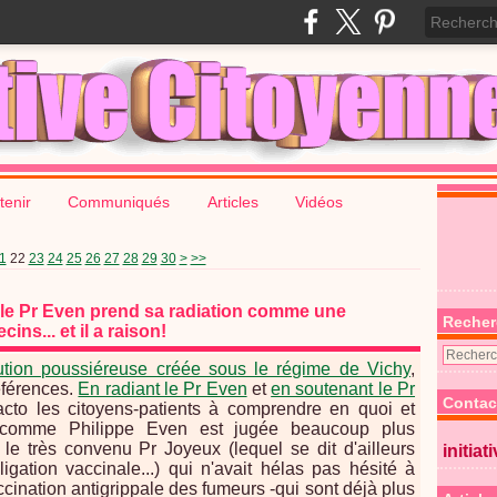
tenir
Communiqués
Articles
Vidéos
40
50
60
70
80
90
100
200
1
22
23
24
25
26
27
28
29
30
>
>>
 le Pr Even prend sa radiation comme une
Recher
ns... et il a raison!
tution poussiéreuse créée sous le régime de Vichy
,
références.
En radiant le Pr Even
et
en soutenant le Pr
Contac
acto les citoyens-patients à comprendre en quoi et
é comme Philippe Even est jugée beaucoup plus
e très convenu Pr Joyeux (lequel se dit d'ailleurs
initiat
igation vaccinale...) qui n'avait hélas pas hésité à
cination antigrippale des fumeurs -qui sont déjà plus