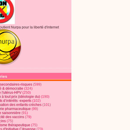
outient Nurpa pour la liberté d'internet
ries
s secondaires-risques
(599)
té & démocratie
(324)
e l'utérus-HPV
(250)
 à tout prix (idéologie du)
(190)
ts d’intérêts -experts
(102)
nation des enfants-crèches
(101)
trie pharmaceutique
(99)
e saisonnière
(91)
cité des vaccins
(79)
cins
(75)
lisme thérapeutique
(75)
s d'Initiative Citoyenne
(73)