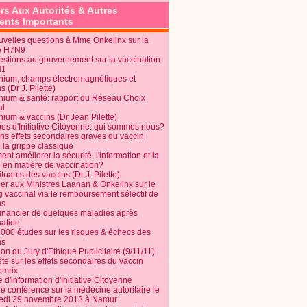
rs Aux Autorités & Autres
nts Importants
uvelles questions à Mme Onkelinx sur la
e H7N9
estions au gouvernement sur la vaccination
N1
nium, champs électromagnétiques et
s (Dr J. Pilette)
nium & santé: rapport du Réseau Choix
al
nium & vaccins (Dr Jean Pilette)
pos d'Initiative Citoyenne: qui sommes nous?
ins effets secondaires graves du vaccin
 la grippe classique
t améliorer la sécurité, l'information et la
é en matière de vaccination?
tuants des vaccins (Dr J. Pilette)
ier aux Ministres Laanan & Onkelinx sur le
g vaccinal via le remboursement sélectif de
ns
financier de quelques maladies après
nation
1000 études sur les risques & échecs des
ns
on du Jury d'Ethique Publicitaire (9/11/11)
e sur les effets secondaires du vaccin
mrix
e d'information d'Initiative Citoyenne
e conférence sur la médecine autoritaire le
edi 29 novembre 2013 à Namur