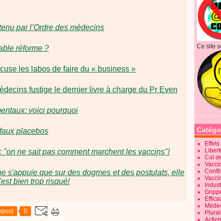
utenu par l’Ordre des médecins
Ce site s
able réforme ?
ccuse les labos de faire du « business »
médecins fustige le dernier livre à charge du Pr Even
entaux: voici pourquoi
Catégo
 faux placebos
Effet
Liber
: "on ne sait pas comment marchent les vaccins"!
Col d
Vaccin
Confli
e s'appuie que sur des dogmes et des postulats, elle
Vacci
c'est bien trop risqué!
Indus
Gripp
Effica
Méde
epost
0
Plura
Action