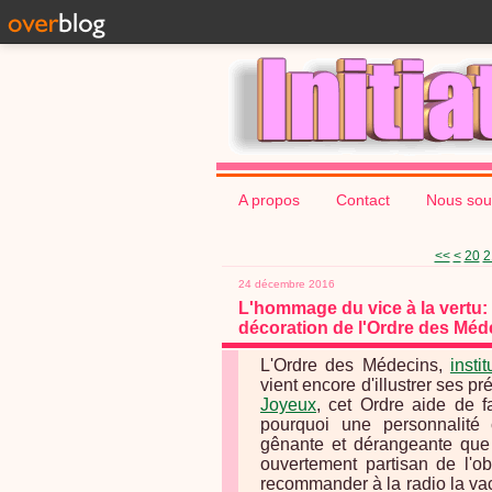
A propos
Contact
Nous sou
10
<<
<
20
2
24 décembre 2016
L'hommage du vice à la vertu:
décoration de l'Ordre des Médeci
L'Ordre des Médecins,
insti
vient encore d'illustrer ses p
Joyeux
, cet Ordre aide de f
pourquoi une personnalit
gênante et dérangeante que l
ouvertement partisan de l'obl
recommander à la radio la vac