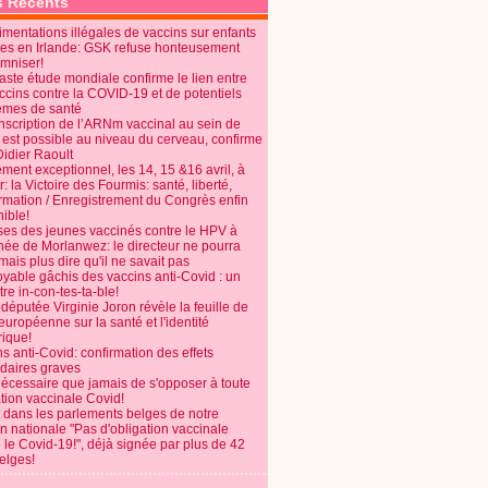
s Récents
mentations illégales de vaccins sur enfants
es en Irlande: GSK refuse honteusement
emniser!
aste étude mondiale confirme le lien entre
ccins contre la COVID-19 et de potentiels
èmes de santé
anscription de l’ARNm vaccinal au sein de
 est possible au niveau du cerveau, confirme
Didier Raoult
ent exceptionnel, les 14, 15 &16 avril, à
 la Victoire des Fourmis: santé, liberté,
ormation / Enregistrement du Congrès enfin
ible!
ses des jeunes vaccinés contre le HPV à
énée de Morlanwez: le directeur ne pourra
ais plus dire qu'il ne savait pas
oyable gâchis des vaccins anti-Covid : un
re in-con-tes-ta-ble!
députée Virginie Joron révèle la feuille de
européenne sur la santé et l'identité
ique!
s anti-Covid: confirmation des effets
daires graves
nécessaire que jamais de s'opposer à toute
tion vaccinale Covid!
 dans les parlements belges de notre
on nationale "Pas d'obligation vaccinale
 le Covid-19!", déjà signée par plus de 42
elges!