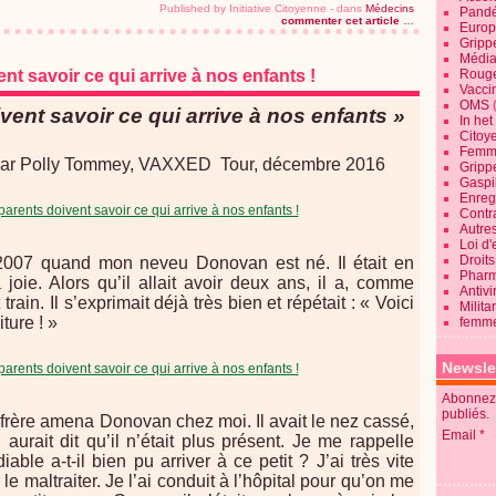
Published by Initiative Citoyenne
-
dans
Médecins
Pandé
commenter cet article
…
Europ
Gripp
Média
nt savoir ce qui arrive à nos enfants !
Roug
Vaccin
OMS
vent savoir ce qui arrive à nos enfants »
In he
Citoy
Femme
par Polly Tommey, VAXXED Tour, décembre 2016
Gripp
Gaspil
Enregi
Contra
Autre
Loi d'
Droits
007 quand mon neveu Donovan est né. Il était en
Pharm
a joie. Alors qu’il allait avoir deux ans, il a, comme
Antivi
rain. Il s’exprimait déjà très bien et répétait : « Voici
Milita
ture ! »
femme
Newsle
Abonnez-
publiés.
frère amena Donovan chez moi. Il avait le nez cassé,
Email
urait dit qu’il n’était plus présent. Je me rappelle
ble a-t-il bien pu arriver à ce petit ? J’ai très vite
e maltraiter. Je l’ai conduit à l’hôpital pour qu’on me