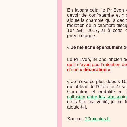
En faisant cela, le Pr Even
devoir de confraternité et 
ajoute la chambre qui a décid
radiation de la chambre discip
1er avril 2017, si à cette 
pneumologue.
« Je me fiche éperdument de
Le Pr Even, 84 ans, ancien d
qu’il n’avait pas l’intention d
d’une «
décoration
»
.
« Je n’exerce plus depuis 16 a
du tableau de l’Ordre le 27 s
Corruption et crédulité en
collusion entre les laboratoi
crois être ma vérité, je me 
ajoute-t-il.
Source :
20minutes.fr