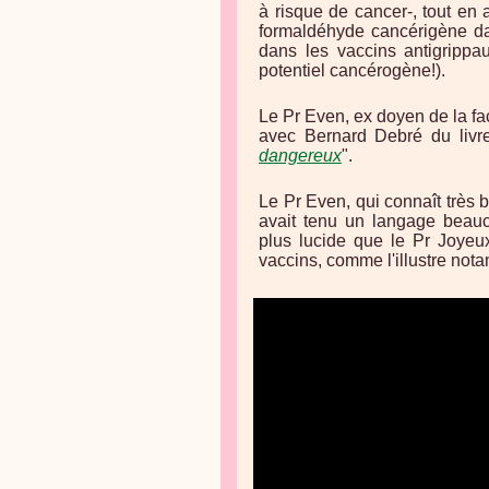
à risque de cancer-, tout en
formaldéhyde cancérigène dan
dans les vaccins antigrippa
potentiel cancérogène!).
Le Pr Even, ex doyen de la f
avec Bernard Debré du livr
dangereux
".
Le Pr Even, qui connaît très
avait tenu un langage beauc
plus lucide que le Pr Joyeux
vaccins, comme l'illustre not