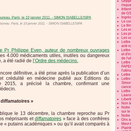
Grippe
risque
Infanr
de G
Ingré
Le co
bureau. Paris, le 10 janvier 2011. - SIMON ISABELLE/SIPA
Le fil
Les e
Les pr
Les v
Lettr
anti-r
e Pr Philippe Even, auteur de nombreux ouvrages
Lettre
et d'i
es 4.000 médicaments utiles, inutiles ou dangereux
de l'u
, a été radié de
l’Ordre des médecins.
Lettr
FAPEO
l'utéru
ncore définitive, a été prise après la publication d’un
Lettre
t crédulité en médecine publié aux Editions du
Lettr
Simone
e 2015, a précisé la chambre, confirmant une
cancer
Médecin.
Lettr
Laana
Libert
diffamatoires »
Non à 
Notre
sur l
blique le 13 décembre, la chambre reproche au Pr
Notre
os méprisants et
diffamatoires
» face à des confrères
Ons a
 de « putains académiques » ou qu’il avait comparés à
Mevr.
Plain