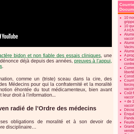
Courrie
Docume
10 no
gripp
10 qu
A H1
Alumi
vaccin
Alumi
Vacin
Alumi
actère bidon et non fiable des essais cliniques
, une
A pro
Certa
nne dénonce déjà depuis des années,
preuves à l'appui,
contre
s
.
Commen
libert
Consti
rmation, comme un (triste) sceau dans la cire, des
Courr
 des Médecins pour qui la confraternité et la moralité
forcin
vacci
omotion éhontée du tout médicamenteux, bien avant
Coût 
 leur droit à l'information...
vacci
+ de 
vacci
ven radié de l'Ordre des médecins
Décisi
Enquêt
Pande
s obligations de moralité et à son devoir de
Feuill
bre disciplinaire…
Grand
vendr