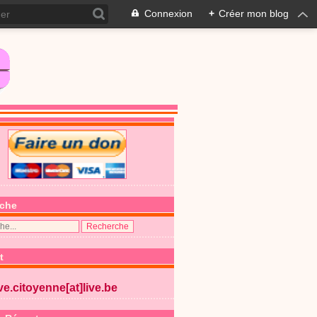
Connexion
+
Créer mon blog
che
t
ive.citoyenne[at]live.be