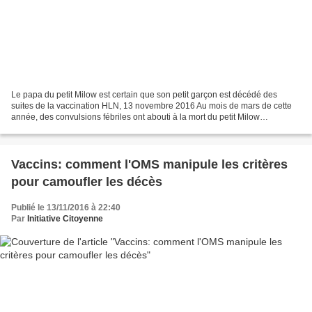
Le papa du petit Milow est certain que son petit garçon est décédé des
suites de la vaccination HLN, 13 novembre 2016 Au mois de mars de cette
année, des convulsions fébriles ont abouti à la mort du petit Milow
Vangheluwe, un bambin de 15 mois de Westrozebeek....
Vaccins: comment l'OMS manipule les critères
pour camoufler les décès
Publié le 13/11/2016 à 22:40
Par
Initiative Citoyenne