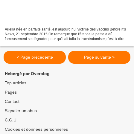
Ariella née en parfaite santé, est aujourd’hui victime des vaccins Before it’s
News, 21 septembre 2015 On remarque que l'état de la petite a dû
fameusement se dégrader pour qu'il ait fallu la trachéotomiser, c'est-à-dire lui
ouvrir la trachée pour l'aider...
< Page précédente
Page suivante >
Hébergé par Overblog
Top articles
Pages
Contact
Signaler un abus
C.G.U.
Cookies et données personnelles