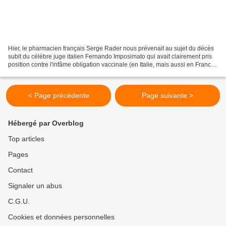
Hier, le pharmacien français Serge Rader nous prévenait au sujet du décès
subit du célèbre juge italien Fernando Imposimato qui avait clairement pris
position contre l'infâme obligation vaccinale (en Italie, mais aussi en France
et en général): "J'ai...
< Page précédente
Page suivante >
Hébergé par Overblog
Top articles
Pages
Contact
Signaler un abus
C.G.U.
Cookies et données personnelles